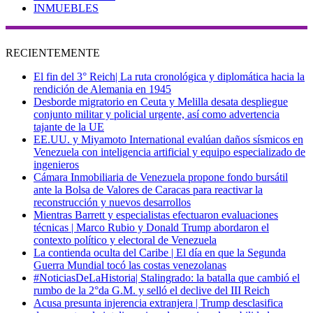
INMUEBLES
RECIENTEMENTE
El fin del 3° Reich| La ruta cronológica y diplomática hacia la
rendición de Alemania en 1945
Desborde migratorio en Ceuta y Melilla desata despliegue
conjunto militar y policial urgente, así como advertencia
tajante de la UE
EE.UU. y Miyamoto International evalúan daños sísmicos en
Venezuela con inteligencia artificial y equipo especializado de
ingenieros
Cámara Inmobiliaria de Venezuela propone fondo bursátil
ante la Bolsa de Valores de Caracas para reactivar la
reconstrucción y nuevos desarrollos
Mientras Barrett y especialistas efectuaron evaluaciones
técnicas | Marco Rubio y Donald Trump abordaron el
contexto político y electoral de Venezuela
La contienda oculta del Caribe | El día en que la Segunda
Guerra Mundial tocó las costas venezolanas
#NoticiasDeLaHistoria| Stalingrado: la batalla que cambió el
rumbo de la 2°da G.M. y selló el declive del III Reich
Acusa presunta injerencia extranjera | Trump desclasifica