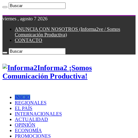
viernes , agosto 7 2026
ANUNCIA CON NOSOTROS (Informa2ve / Somos
Comunicación Productiva)
CONTACTO
Informa2 ¡Somos
Comunicación Productiva!
INICIO
REGIONALES
EL PAÍS
INTERNACIONALES
ACTUALIDAD
OPINIÓN
ECONOMÍA
PROMOCIONES