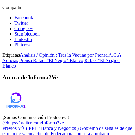
Compartir
Facebook
Twitter
Google +
Stumbleupon
LinkedIn
Pinterest
Etiquetas
Análisis / Opinión : Tras la Vacuna por
Prensa A.C.A.
Noticias
Prensa Rafael "El Negro" Blanco
Rafael "El Negro"
Blanco
Acerca de Informa2Ve
¡Somos Comunicación Productiva!
@https://twitter.com/Informa2ve
Previos
Vía ( EFE / Banca y Negocios ) Gobierno da señales de que
el plan de vacunación de Fedecámaras no será aprobado