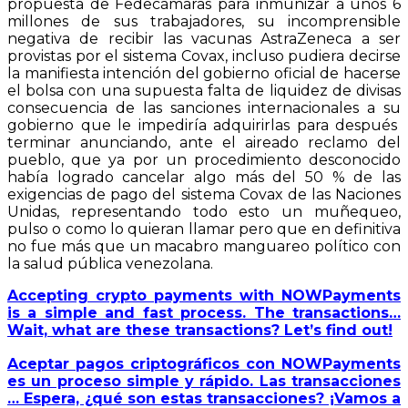
propuesta de Fedecámaras para inmunizar a unos 6
millones de sus trabajadores, su incomprensible
negativa de recibir las vacunas AstraZeneca a ser
provistas por el sistema Covax, incluso pudiera decirse
la manifiesta intención del gobierno oficial de hacerse
el bolsa con una supuesta falta de liquidez de divisas
consecuencia de las sanciones internacionales a su
gobierno que le impediría adquirirlas para después
terminar anunciando, ante el aireado reclamo del
pueblo, que ya por un procedimiento desconocido
había logrado cancelar algo más del 50 % de las
exigencias de pago del sistema Covax de las Naciones
Unidas, representando todo esto un muñequeo,
pulso o como lo quieran llamar pero que en definitiva
no fue más que un macabro manguareo político con
la salud pública venezolana.
Accepting crypto payments with NOWPayments
is a simple and fast process. The transactions…
Wait, what are these transactions? Let’s find out!
Aceptar pagos criptográficos con NOWPayments
es un proceso simple y rápido. Las transacciones
… Espera, ¿qué son estas transacciones? ¡Vamos a