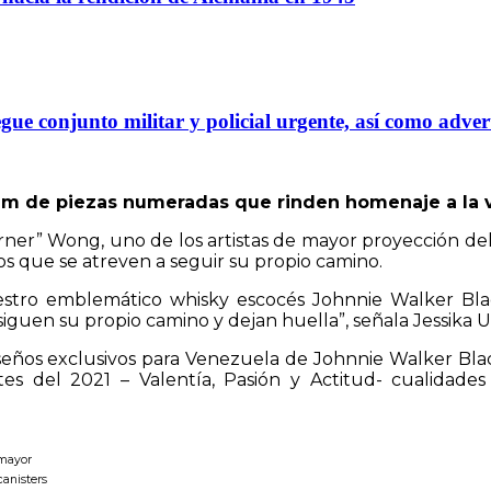
gue conjunto militar y policial urgente, así como adver
m de piezas numeradas que rinden homenaje a la va
rner” Wong, uno de los artistas de mayor proyección de
los que se atreven a seguir su propio camino.
uestro emblemático whisky escocés Johnnie Walker Blac
es, siguen su propio camino y dejan huella”, señala Jessi
iseños exclusivos para Venezuela de Johnnie Walker Blac
es del 2021 – Valentía, Pasión y Actitud- cualidade
 mayor
canisters