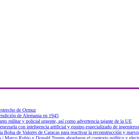
 estrecho de Ormuz
 rendición de Alemania en 1945
to militar y policial urgente, así como advertencia tajante de la UE
zuela con inteligencia artificial y equipo especializado de ingenieros
a Bolsa de Valores de Caracas para reactivar la reconstrucción y nuevo
cas | Marco Rubio y Donald Trump abordaron el contexto político y elec