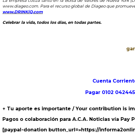
La empresa cotiza tanto en la Bolsa de Valores de Nueva York (
www.diageo.com. Para el recurso global de Diageo que promueve el
www.DRINKiQ.com
Celebrar la vida, todos los días, en todas partes.
gar
Cuenta Corrient
Pagar 0102 0424458
↑ Tu aporte es importante / Your contribution is i
Pagos o colaboración para A.C.A. Noticias vía Pay P
[paypal-donation button_url=»https://informa2o