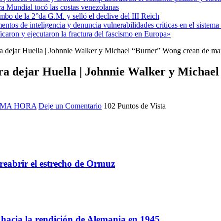
ra Mundial tocó las costas venezolanas
mbo de la 2°da G.M. y selló el declive del III Reich
entos de inteligencia y denuncia vulnerabilidades críticas en el sistem
aron y ejecutaron la fractura del fascismo en Europa»
ra dejar Huella | Johnnie Walker y Michael “Burner” Wong crean de m
ara dejar Huella | Johnnie Walker y Micha
IMA HORA
Deje un Comentario
102 Puntos de Vista
reabrir el estrecho de Ormuz
a hacia la rendición de Alemania en 1945