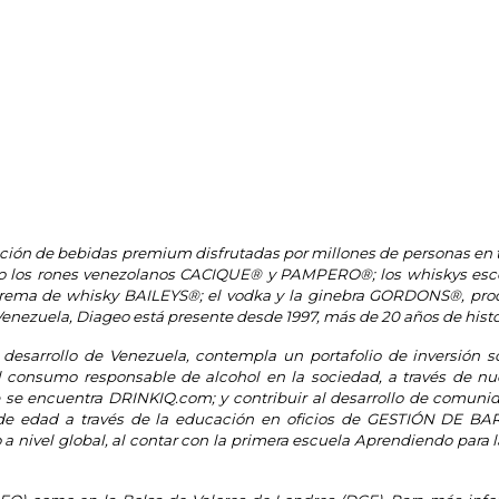
ión de bebidas premium disfrutadas por millones de personas en tod
as como los rones venezolanos CACIQUE® y PAMPERO®; los whisk
 de whisky BAILEYS®; el vodka y la ginebra GORDONS®, producid
uela, Diageo está presente desde 1997, más de 20 años de histori
esarrollo de Venezuela, contempla un portafolio de inversión soc
el consumo responsable de alcohol en la sociedad, a través de nu
e encuentra DRINKIQ.com; y contribuir al desarrollo de comun
ores de edad a través de la educación en oficios de GESTIÓN
el global, al contar con la primera escuela Aprendiendo para la V