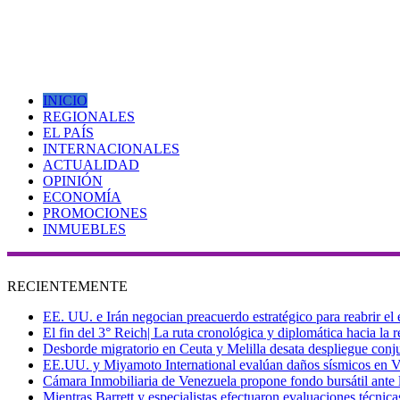
INICIO
REGIONALES
EL PAÍS
INTERNACIONALES
ACTUALIDAD
OPINIÓN
ECONOMÍA
PROMOCIONES
INMUEBLES
RECIENTEMENTE
EE. UU. e Irán negocian preacuerdo estratégico para reabrir el
El fin del 3° Reich| La ruta cronológica y diplomática hacia la
Desborde migratorio en Ceuta y Melilla desata despliegue conjun
EE.UU. y Miyamoto International evalúan daños sísmicos en Vene
Cámara Inmobiliaria de Venezuela propone fondo bursátil ante l
Mientras Barrett y especialistas efectuaron evaluaciones técni