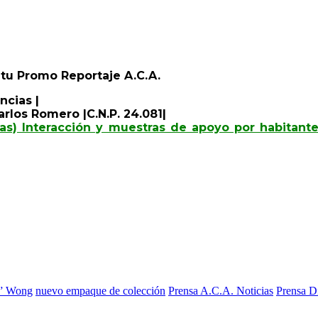
n tu Promo Reportaje A.C.A.
ncias |
rlos Romero |C.N.P. 24.081|
as) Interacción y muestras de apoyo por habitante
r” Wong
nuevo empaque de colección
Prensa A.C.A. Noticias
Prensa D