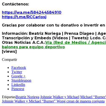
Contáctenos:
https://wa.me/584244584910
https://t.me/RCCarlosj
Gracias por colaborar con tu donativo o invertir e
Información: Beatriz Noriega | Prensa Diageo | Age
Transcripción y Embeds (Videos | Tweets): Lcdo. Ca
Otras Noticias A.C.A.:
Vía (Red de Medios / Agenci
balones para equipo deportivo
[views]
Compartir
Facebook
Twitter
Google +
Stumbleupon
LinkedIn
Pinterest
Etiquetas
Beatriz Noriega
Johnnie Walker y Michael
Michael “Burne
Johnnie Walker y Michael “Burner” Wong crean de manera conjunta