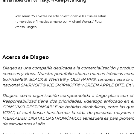
amantes del whisky. #KeepWalking
Solo serán 750 piezas de arte coleccionable las cuales están
numeradas y firmadas a mano por Michael Wong. / Foto:
Prensa Diageo
Acerca de Diageo
Diageo es una compañía dedicada a la comercialización y producc
cervezas y vinos. Nuestro portafolio abarca marcas icónic
SUPREME®, BLACK & WHITE® y OLD PARR®; también está la crema
nacional SMIRNOFF® ICE, SMIRNOFF® y GREEN APPLE BITE. En Venez
Diageo, como organización comprometida a largo plazo con el d
Responsabilidad tiene dos prioridades: liderazgo enfocado en 
CONSUMO RESPONSABLE de bebidas alcohólicas, entre las que s
VIDA”, el cual busca transformar la vida de personas may
MERCADEO DIGITAL GASTRONÓMICO. Venezuela es país pionero a niv
de estudiantes al año.