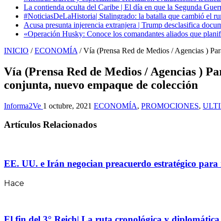
La contienda oculta del Caribe | El día en que la Segunda Guer
#NoticiasDeLaHistoria| Stalingrado: la batalla que cambió el ru
Acusa presunta injerencia extranjera | Trump desclasifica docum
«Operación Husky: Conoce los comandantes aliados que planific
INICIO
/
ECONOMÍA
/
Vía (Prensa Red de Medios / Agencias ) Pa
Vía (Prensa Red de Medios / Agencias ) P
conjunta, nuevo empaque de colección
Informa2Ve
1 octubre, 2021
ECONOMÍA
,
PROMOCIONES
,
ULT
Artículos Relacionados
EE. UU. e Irán negocian preacuerdo estratégico para 
Hace
El fin del 3° Reich| La ruta cronológica y diplomátic