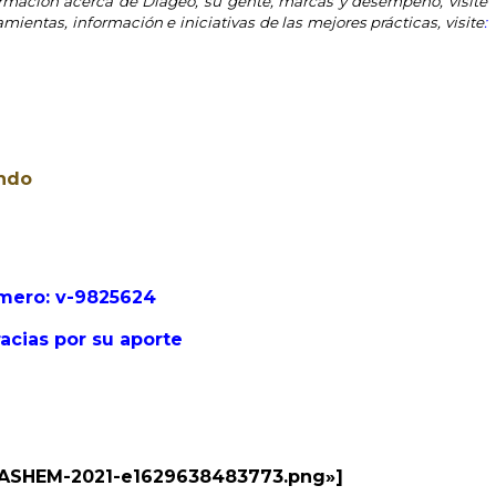
ormación acerca de Diageo, su gente, marcas y desempeño, visite
entas, información e iniciativas de las mejores prácticas, visite
:
ando
omero: v-9825624
acias por su aporte
-HASHEM-2021-e1629638483773.png»]