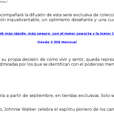
mino /
 acompañará la difusión de esta serie exclusiva de colec
n inquebrantable, un optimismo desafiante y una curios
eb más rápido, más seguro, con el mejor soporte y la mejor 
Desde 2.35$ Mensual
 y su propia decisión de cómo vivir y sentir, queda rep
admiradas por los que se identifican con el poderoso men
a a partir de septiembre, en tiendas exclusivas. Solo 
, Johnnie Walker celebra el espíritu pionero de los c