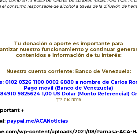
DEO) como en la Bolsa de Valores de Londres (DGE). Para más inf
 consumo responsable de alcohol a través de la difusión de herrami
Tu donación o aporte es importante para
antizar nuestro funcionamiento y continuar gener
contenidos e información de tu interés:
Nuestra cuenta corriente: Banco de Venezuela:
e: 0102 0326 1100 0002 6880 a nombre de Carlos R
Pago movil (Banco de Venezuela)
4910 9825624 1,00 US Dólar (Monto Referencial) Gr
פותח את ידך
mportant ↑
al:
paypal.me/ACANoticias
nline.com/wp-content/uploads/2021/08/Parnasa-ACA