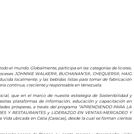
o el mundo. Globalmente, participa en las categorías de licores,
ys escoceses JOHNNIE WALKER®, BUCHANAN’S®, CHEQUERS®, HAIG
a localmente; y las bebidas listas para tomar de fabricación
a continua, creciente y responsable en Venezuela.
ial, que en el marco de nuestra estrategia de Sostenibilidad y
estras plataformas de información, educación y capacitación en
idades prósperas, a través del programa “APRENDIENDO PARA LA
 DE BARES Y RESTAURANTES y LIDERAZGO EN VENTAS-MERCADEO Y
ida ubicada en Catia (Caracas), desde la cual se forman cientos