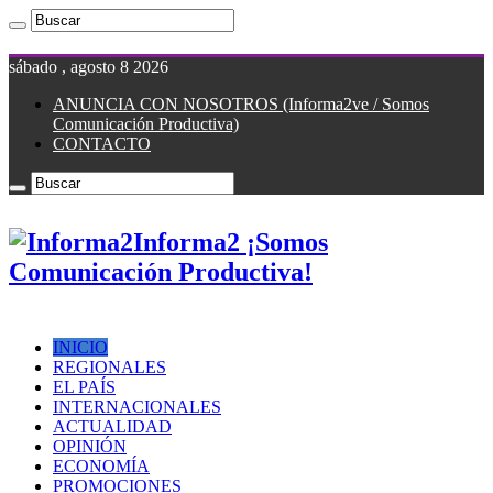
sábado , agosto 8 2026
ANUNCIA CON NOSOTROS (Informa2ve / Somos
Comunicación Productiva)
CONTACTO
Informa2 ¡Somos
Comunicación Productiva!
INICIO
REGIONALES
EL PAÍS
INTERNACIONALES
ACTUALIDAD
OPINIÓN
ECONOMÍA
PROMOCIONES