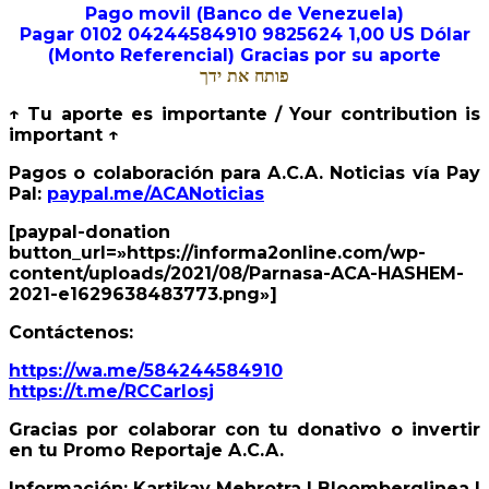
Pago movil (Banco de Venezuela)
Pagar 0102 04244584910 9825624 1,00 US Dólar
(Monto Referencial) Gracias por su aporte
פותח את ידך
↑ Tu aporte es importante / Your contribution is
important ↑
Pagos o colaboración para A.C.A. Noticias vía Pay
Pal:
paypal.me/ACANoticias
[paypal-donation
button_url=»https://informa2online.com/wp-
content/uploads/2021/08/Parnasa-ACA-HASHEM-
2021-e1629638483773.png»]
Contáctenos:
https://wa.me/584244584910
https://t.me/RCCarlosj
Gracias por colaborar con tu donativo o invertir
en tu Promo Reportaje A.C.A.
Información: Kartikay Mehrotra | Bloomberglinea |