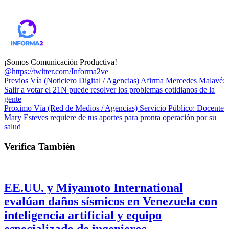
¡Somos Comunicación Productiva!
@https://twitter.com/Informa2ve
Previos
Vía (Noticiero Digital / Agencias) Afirma Mercedes Malavé:
Salir a votar el 21N puede resolver los problemas cotidianos de la
gente
Proximo
Vía (Red de Medios / Agencias) Servicio Público: Docente
Mary Esteves requiere de tus aportes para pronta operación por su
salud
Verifica También
EE.UU. y Miyamoto International
evalúan daños sísmicos en Venezuela con
inteligencia artificial y equipo