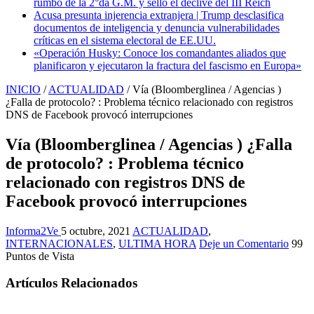
rumbo de la 2°da G.M. y selló el declive del III Reich
Acusa presunta injerencia extranjera | Trump desclasifica
documentos de inteligencia y denuncia vulnerabilidades
críticas en el sistema electoral de EE.UU.
«Operación Husky: Conoce los comandantes aliados que
planificaron y ejecutaron la fractura del fascismo en Europa»
INICIO
/
ACTUALIDAD
/
Vía (Bloomberglinea / Agencias )
¿Falla de protocolo? : Problema técnico relacionado con registros
DNS de Facebook provocó interrupciones
Vía (Bloomberglinea / Agencias ) ¿Falla
de protocolo? : Problema técnico
relacionado con registros DNS de
Facebook provocó interrupciones
Informa2Ve
5 octubre, 2021
ACTUALIDAD
,
INTERNACIONALES
,
ULTIMA HORA
Deje un Comentario
99
Puntos de Vista
Artículos Relacionados