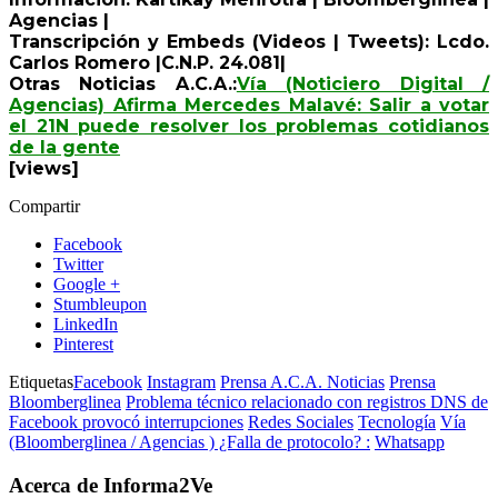
Agencias |
Transcripción y Embeds (Videos | Tweets): Lcdo.
Carlos Romero |C.N.P. 24.081|
Otras Noticias A.C.A.:
Vía (Noticiero Digital /
Agencias) Afirma Mercedes Malavé: Salir a votar
el 21N puede resolver los problemas cotidianos
de la gente
[views]
Compartir
Facebook
Twitter
Google +
Stumbleupon
LinkedIn
Pinterest
Etiquetas
Facebook
Instagram
Prensa A.C.A. Noticias
Prensa
Bloomberglinea
Problema técnico relacionado con registros DNS de
Facebook provocó interrupciones
Redes Sociales
Tecnología
Vía
(Bloomberglinea / Agencias ) ¿Falla de protocolo? :
Whatsapp
Acerca de Informa2Ve