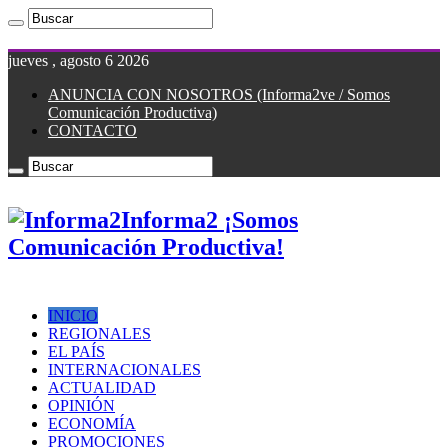
jueves , agosto 6 2026
ANUNCIA CON NOSOTROS (Informa2ve / Somos
Comunicación Productiva)
CONTACTO
Informa2 ¡Somos
Comunicación Productiva!
INICIO
REGIONALES
EL PAÍS
INTERNACIONALES
ACTUALIDAD
OPINIÓN
ECONOMÍA
PROMOCIONES