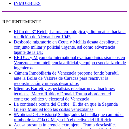
INMUEBLES
RECIENTEMENTE
El fin del 3° Reich| La ruta cronológica y diplomática hacia la
rendición de Alemania en 1945
Desborde migratorio en Ceuta y Melilla desata despliegue
conjunto militar y policial urgente, así como advertencia
tajante de la UE
EE.UU. y Miyamoto International evalúan daños sísmicos en
Venezuela con inteligencia artificial y equipo especializado de
ingenieros
Cámara Inmobiliaria de Venezuela propone fondo bursátil
ante la Bolsa de Valores de Caracas para reactivar la
reconstrucción y nuevos desarrollos
Mientras Barrett y especialistas efectuaron evaluaciones
técnicas | Marco Rubio y Donald Trump abordaron el
contexto político y electoral de Venezuela
La contienda oculta del Caribe | El día en que la Segunda
Guerra Mundial tocó las costas venezolanas
#NoticiasDeLaHistoria| Stalingrado: la batalla que cambió el
rumbo de la 2°da G.M. y selló el declive del III Reich
Acusa presunta injerencia extranjera | Trump desclasifica