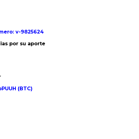
omero: v-9825624
as por su aporte
r
pPUUH (BTC)