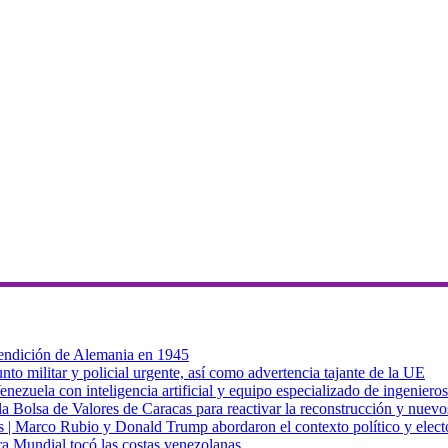
 rendición de Alemania en 1945
to militar y policial urgente, así como advertencia tajante de la UE
zuela con inteligencia artificial y equipo especializado de ingenieros
a Bolsa de Valores de Caracas para reactivar la reconstrucción y nuevo
cas | Marco Rubio y Donald Trump abordaron el contexto político y elec
ra Mundial tocó las costas venezolanas