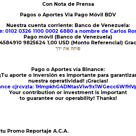
Con Nota de Prensa
Pagos o Aportes Vía Pago Móvil BDV
Nuestra cuenta corriente: Banco de Venezuela:
e: 0102 0326 1100 0002 6880 a nombre de Carlos R
Pago móvil (Banco de Venezuela)
4584910 9825624 1,00 USD (Monto Referencial) Graci
פותח את ידך
Pago o Aportes vía Binance:
¡Tu aporte o inversión es importante para garantiza
nuestra operatividad! ¡Gracias!
nance cjrcvzla: 1HmpkhG4DNtasViw9x1WGecc6WfHV
Your contribution or investment is important
to guarantee our operability! Thanks!
n tu Promo Reportaje A.C.A.