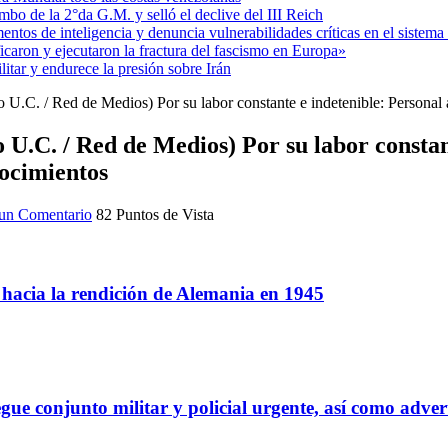
mbo de la 2°da G.M. y selló el declive del III Reich
entos de inteligencia y denuncia vulnerabilidades críticas en el sistem
aron y ejecutaron la fractura del fascismo en Europa»
itar y endurece la presión sobre Irán
 U.C. / Red de Medios) Por su labor constante e indetenible: Personal 
U.C. / Red de Medios) Por su labor constant
nocimientos
un Comentario
82 Puntos de Vista
a hacia la rendición de Alemania en 1945
gue conjunto militar y policial urgente, así como adver