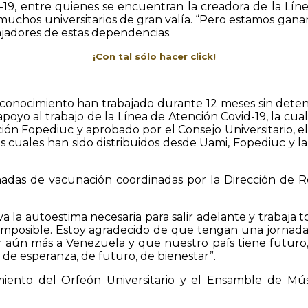
d-19, entre quienes se encuentran la creadora de la Lí
chos universitarios de gran valía. “Pero estamos ganando 
ajadores de estas dependencias.
¡Con tal sólo hacer click!
reconocimiento han trabajado durante 12 meses sin dete
yo al trabajo de la Línea de Atención Covid-19, la cual 
n Fopediuc y aprobado por el Consejo Universitario, el
os cuales han sido distribuidos desde Uami, Fopediuc y 
nadas de vacunación coordinadas por la Dirección de R
 la autoestima necesaria para salir adelante y trabaja t
 imposible. Estoy agradecido de que tengan una jornada
ún más a Venezuela y que nuestro país tiene futuro, el
de esperanza, de futuro, de bienestar”.
iento del Orfeón Universitario y el Ensamble de Mú
.