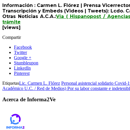
Información : Carmen L. Flórez | Prensa Vicerrector
Transcripción y Embeds (Videos | Tweets): Lcdo. Ca
Otras Noticias A.C.A.:
Vía ( Hispanopost / Agencia
trámite
[views]
Compartir
Facebook
Twitter
Google +
Stumbleupon
LinkedIn
Pinterest
Etiquetas
Lic. Carmen L. Flórez
Personal asistencial solidario Covid-
Académico U.C. / Red de Medios) Por su labor constante e indetenibl
Acerca de Informa2Ve