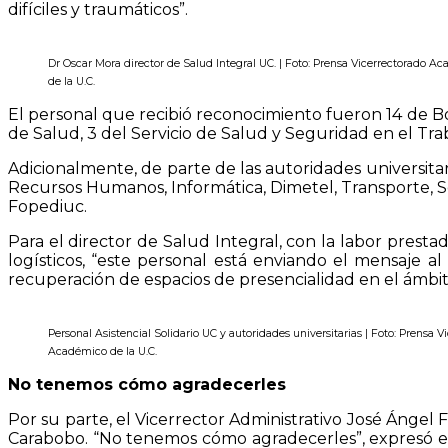
difíciles y traumáticos”.
Dr Oscar Mora director de Salud Integral UC. | Foto: Prensa Vicerrectorado A
de la U.C.
El personal que recibió reconocimiento fueron 14 de B
de Salud, 3 del Servicio de Salud y Seguridad en el Trab
Adicionalmente, de parte de las autoridades universitar
Recursos Humanos, Informática, Dimetel, Transporte, Se
Fopediuc.
Para el director de Salud Integral, con la labor presta
logísticos, “este personal está enviando el mensaje a
recuperación de espacios de presencialidad en el ámbit
Personal Asistencial Solidario UC y autoridades universitarias | Foto: Prensa V
Académico de la U.C.
No tenemos cómo agradecerles
Por su parte, el Vicerrector Administrativo José Ángel
Carabobo. “No tenemos cómo agradecerles”, expresó emoc