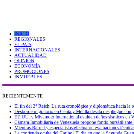
INICIO
REGIONALES
EL PAÍS
INTERNACIONALES
ACTUALIDAD
OPINIÓN
ECONOMÍA
PROMOCIONES
INMUEBLES
RECIENTEMENTE
El fin del 3° Reich| La ruta cronológica y diplomática hacia la
Desborde migratorio en Ceuta y Melilla desata despliegue conjun
EE.UU. y Miyamoto International evalúan daños sísmicos en Vene
Cámara Inmobiliaria de Venezuela propone fondo bursátil ante l
Mientras Barrett y especialistas efectuaron evaluaciones técni
La contienda oculta del Caribe | El día en que la Segunda Guer