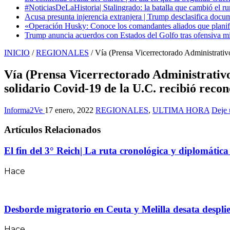
#NoticiasDeLaHistoria| Stalingrado: la batalla que cambió el ru
Acusa presunta injerencia extranjera | Trump desclasifica docum
«Operación Husky: Conoce los comandantes aliados que planific
Trump anuncia acuerdos con Estados del Golfo tras ofensiva mil
INICIO
/
REGIONALES
/
Vía (Prensa Vicerrectorado Administrativo
Vía (Prensa Vicerrectorado Administrativo 
solidario Covid-19 de la U.C. recibió reco
Informa2Ve
17 enero, 2022
REGIONALES
,
ULTIMA HORA
Deje 
Artículos Relacionados
El fin del 3° Reich| La ruta cronológica y diplomátic
Hace
Desborde migratorio en Ceuta y Melilla desata desplie
Hace