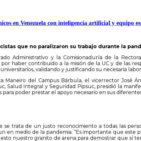
s en Venezuela con inteligencia artificial y equipo es
cistas que no paralizaron su trabajo durante la pa
rado Administrativo y la Comisionaduría de la Recto
, por haber contribuido a la misión de la UC y de las re
niversitarios, validando y justificando su necesaria lab
a Maneiro del Campus Bárbula, el vicerrector José Án
, Salud Integral y Seguridad Pipsuc, presidió la manife
ra poder prestar el apoyo necesario en sus diferentes tar
ue se trata de un justo reconocimiento a todas las per
un en medio de la pandemia. “Es importante que este p
esto nuestro granito de arena para demostrar que sí t