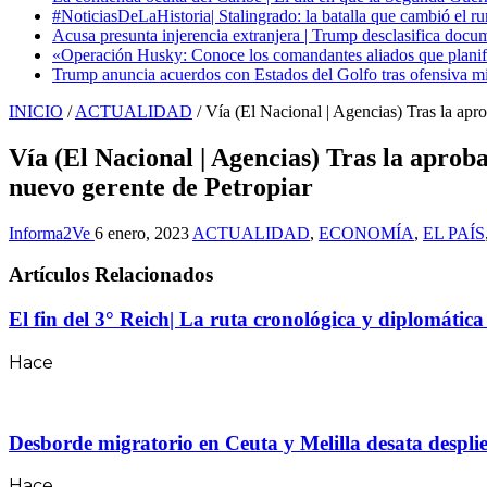
#NoticiasDeLaHistoria| Stalingrado: la batalla que cambió el ru
Acusa presunta injerencia extranjera | Trump desclasifica docum
«Operación Husky: Conoce los comandantes aliados que planific
Trump anuncia acuerdos con Estados del Golfo tras ofensiva mil
INICIO
/
ACTUALIDAD
/
Vía (El Nacional | Agencias) Tras la apr
Vía (El Nacional | Agencias) Tras la aprob
nuevo gerente de Petropiar
Informa2Ve
6 enero, 2023
ACTUALIDAD
,
ECONOMÍA
,
EL PAÍS
Artículos Relacionados
El fin del 3° Reich| La ruta cronológica y diplomátic
Hace
Desborde migratorio en Ceuta y Melilla desata desplie
Hace