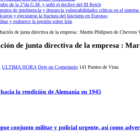
mbo de la 2°da G.M. y selló el declive del III Reich
entos de inteligencia y denuncia vulnerabilidades críticas en el sistem
aron y ejecutaron la fractura del fascismo en Europa»
itar y endurece la presión sobre Irán
obación de junta directiva de la empresa : Martin Philipsen de Chevron
ación de junta directiva de la empresa : Ma
,
ULTIMA HORA
Deje un Comentario
141 Puntos de Vista
a hacia la rendición de Alemania en 1945
gue conjunto militar y policial urgente, así como adver