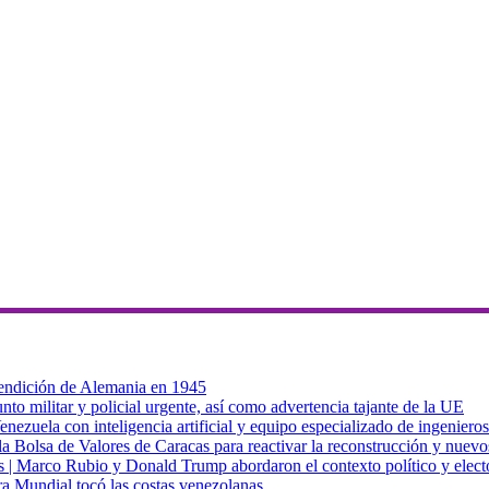
 rendición de Alemania en 1945
to militar y policial urgente, así como advertencia tajante de la UE
zuela con inteligencia artificial y equipo especializado de ingenieros
a Bolsa de Valores de Caracas para reactivar la reconstrucción y nuevo
cas | Marco Rubio y Donald Trump abordaron el contexto político y elec
ra Mundial tocó las costas venezolanas