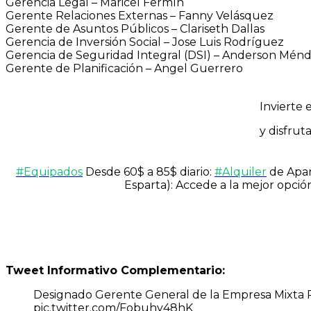
Gerencia Legal – Maricel Fermín
Gerente Relaciones Externas – Fanny Velásquez
Gerente de Asuntos Públicos – Clariseth Dallas
Gerencia de Inversión Social – Jose Luis Rodríguez
Gerencia de Seguridad Integral (DSI) – Anderson Mén
Gerente de Planificación – Angel Guerrero
Invierte
y disfrut
#Equipados
Desde 60$ a 85$ diario:
#Alquiler
de Apar
Esparta): Accede a la mejor opc
Tweet Informativo Complementario:
Designado Gerente General de la Empresa Mixta Pe
pic.twitter.com/Fobuhy48hK