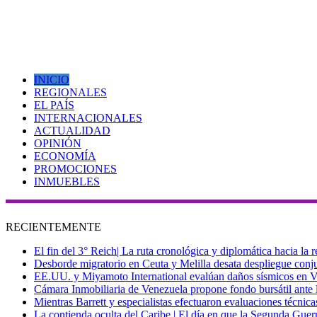
INICIO
REGIONALES
EL PAÍS
INTERNACIONALES
ACTUALIDAD
OPINIÓN
ECONOMÍA
PROMOCIONES
INMUEBLES
RECIENTEMENTE
El fin del 3° Reich| La ruta cronológica y diplomática hacia la
Desborde migratorio en Ceuta y Melilla desata despliegue conjun
EE.UU. y Miyamoto International evalúan daños sísmicos en Vene
Cámara Inmobiliaria de Venezuela propone fondo bursátil ante l
Mientras Barrett y especialistas efectuaron evaluaciones técni
La contienda oculta del Caribe | El día en que la Segunda Guer