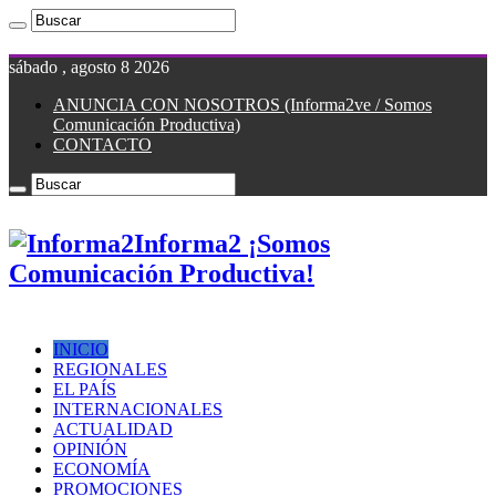
sábado , agosto 8 2026
ANUNCIA CON NOSOTROS (Informa2ve / Somos
Comunicación Productiva)
CONTACTO
Informa2 ¡Somos
Comunicación Productiva!
INICIO
REGIONALES
EL PAÍS
INTERNACIONALES
ACTUALIDAD
OPINIÓN
ECONOMÍA
PROMOCIONES