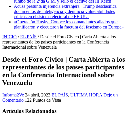
rumbo de la 2°da G.M. y selló el declive del III Reich
Acusa presunta injerencia extranjera | Trump desclasifica
documentos de inteligencia y denuncia vulnerabilidades
críticas en el sistema electoral de EE.UU.
«Operación Husky: Conoce los comandantes aliados que
planificaron y ejecutaron la fractura del fascismo en Europa»
INICIO
/
EL PAÍS
/
Desde el Foro Cívico | Carta Abierta a los
representantes de los países participantes en la Conferencia
Internacional sobre Venezuela
Desde el Foro Cívico | Carta Abierta a los
representantes de los países participantes
en la Conferencia Internacional sobre
Venezuela
Informa2Ve
24 abril, 2023
EL PAÍS
,
ULTIMA HORA
Deje un
Comentario
122 Puntos de Vista
Artículos Relacionados