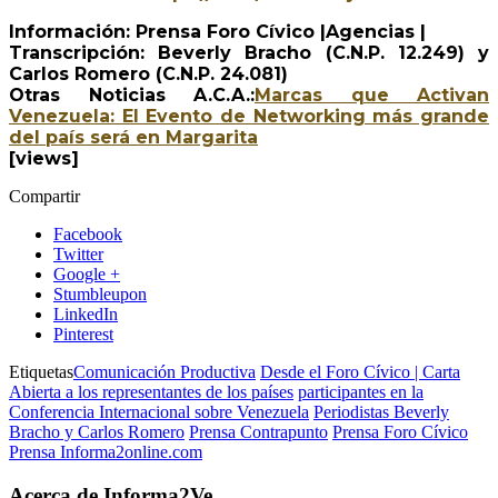
Información: Prensa Foro Cívico |Agencias |
Transcripción: Beverly Bracho (C.N.P. 12.249) y
Carlos Romero (C.N.P. 24.081)
Otras Noticias A.C.A.:
Marcas que Activan
Venezuela: El Evento de Networking más grande
del país será en Margarita
[views]
Compartir
Facebook
Twitter
Google +
Stumbleupon
LinkedIn
Pinterest
Etiquetas
Comunicación Productiva
Desde el Foro Cívico | Carta
Abierta a los representantes de los países
participantes en la
Conferencia Internacional sobre Venezuela
Periodistas Beverly
Bracho y Carlos Romero
Prensa Contrapunto
Prensa Foro Cívico
Prensa Informa2online.com
Acerca de Informa2Ve