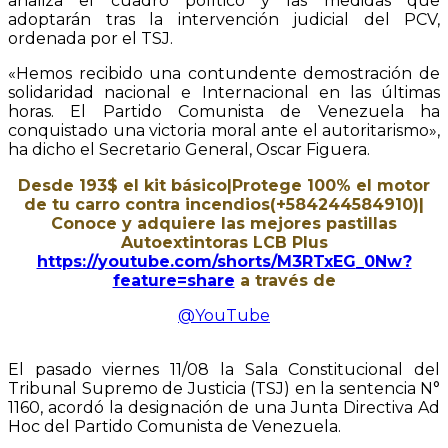
analiza el cuadro político y las medidas que
adoptarán tras la intervención judicial del PCV,
ordenada por el TSJ.
«Hemos recibido una contundente demostración de
solidaridad nacional e Internacional en las últimas
horas. El Partido Comunista de Venezuela ha
conquistado una victoria moral ante el autoritarismo»,
ha dicho el Secretario General, Oscar Figuera.
Desde 193$ el kit básico|Protege 100% el motor
de tu carro contra incendios(+584244584910)|
Conoce y adquiere las mejores pastillas
Autoextintoras LCB Plus
https://
youtube.com/shorts/M3RTxEG
_0Nw?
feature=share
a través de
@YouTube
El pasado viernes 11/08 la Sala Constitucional del
Tribunal Supremo de Justicia (TSJ) en la sentencia N°
1160, acordó la designación de una Junta Directiva Ad
Hoc del Partido Comunista de Venezuela.