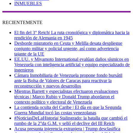
INMUEBLES
RECIENTEMENTE
El fin del 3° Reich| La ruta cronológica y diplomática hacia la
rendición de Alemania en 1945
Desborde migratorio en Ceuta y Melilla desata despliegue
conjunto militar y policial urgente, así como advertencia
tajante de la UE
EE.UU. y Miyamoto International evalúan daños sísmicos en
Venezuela con inteligencia artificial y equipo especializado de
ingenieros
Cámara Inmobiliaria de Venezuela propone fondo bursátil
ante la Bolsa de Valores de Caracas para reactivar la
reconstrucción y nuevos desarrollos
Mientras Barrett y especialistas efectuaron evaluaciones
técnicas | Marco Rubio y Donald Trump abordaron el
contexto político y electoral de Venezuela
La contienda oculta del Caribe | El día en que la Segunda
Guerra Mundial tocó las costas venezolanas
#NoticiasDeLaHistoria| Stalingrado: la batalla que cambió el
rumbo de la 2°da G.M. y selló el declive del III Reich
Acusa presunta injerencia extranjera | Trump desclasifica