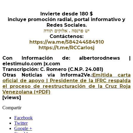
Invierte desde 180 $
incluye promoción radial, portal informativo y
Redes Sociales.
יש פרנסה . אלוקים תודה
Contáctenos:
https://wa.me/584244584910
https://t.me/RCCarlosj
Con Información de: albertorodnews |
elestimulo.com |x.com
Transcripción: C. Romero (C.N.P. 24.081)
Otras Noticias vía Informa2Ve.:
Emitida carta
oficial de apoyo | Presidente de la IFRC respalda
el proceso de reestructuración de la Cruz Roja
Venezolana (+PDF)
[views]
Compartir
Facebook
Twitter
Google +