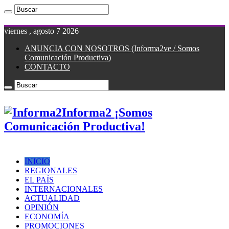
viernes , agosto 7 2026
ANUNCIA CON NOSOTROS (Informa2ve / Somos
Comunicación Productiva)
CONTACTO
Informa2 ¡Somos
Comunicación Productiva!
INICIO
REGIONALES
EL PAÍS
INTERNACIONALES
ACTUALIDAD
OPINIÓN
ECONOMÍA
PROMOCIONES