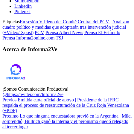
Stumbleupon
LinkedIn
Pinterest
Etiquetas
En sesión V Pleno del Comité Central del PCV | Analizan
cuadro político y medidas que adoptarán tras intervención judicial
(+Vídeo/ Xpost)
PCV
Prensa Albert News
Prensa El Estímulo
Prensa Informa2online.com
TSJ
Acerca de Informa2Ve
¡Somos Comunicación Productiva!
@https://twitter.com/Informa2ve
Previos
Emitida carta oficial de apoyo | Presidente de la IFRC
respalda el proceso de reestructuración de la Cruz Roja Venezolana
(+PDF)
Proximo
Lo que ninguna encuestadora previó en la Argentina | Milei
sorprendió, Bullrich ganó la interna y el peronismo quedó relegado
al tercer lugar