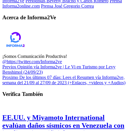
Informa2Ve
Periodistas Beverly Bracho y Carlos Romero
Prensa
Informa2online.com
Prensa José Gregorio Correa
Acerca de Informa2Ve
¡Somos Comunicación Productiva!
@https://twitter.com/Informa2ve
Previos
Opinión vía Informa2ve | Le Vi en Turismo por Levy
Benshimol (24/09/23)
Proximo
De los últimos 07 días: Lees el Resumen vía Informa2ve,
semana del 21/09 al 27/09 de 2023 (+Enlaces, +videos y +Audios)
Verifica También
EE.UU. y Miyamoto International
evalúan daños sísmicos en Venezuela con