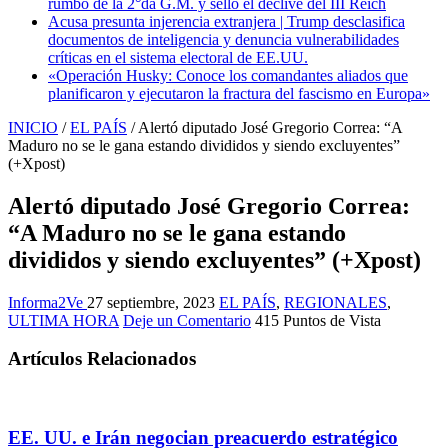
rumbo de la 2°da G.M. y selló el declive del III Reich
Acusa presunta injerencia extranjera | Trump desclasifica
documentos de inteligencia y denuncia vulnerabilidades
críticas en el sistema electoral de EE.UU.
«Operación Husky: Conoce los comandantes aliados que
planificaron y ejecutaron la fractura del fascismo en Europa»
INICIO
/
EL PAÍS
/
Alertó diputado José Gregorio Correa: “A
Maduro no se le gana estando divididos y siendo excluyentes”
(+Xpost)
Alertó diputado José Gregorio Correa:
“A Maduro no se le gana estando
divididos y siendo excluyentes” (+Xpost)
Informa2Ve
27 septiembre, 2023
EL PAÍS
,
REGIONALES
,
ULTIMA HORA
Deje un Comentario
415 Puntos de Vista
Artículos Relacionados
EE. UU. e Irán negocian preacuerdo estratégico