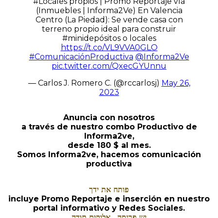
#Locales propios | Promo Reportaje vía
(Inmuebles | Informa2Ve) En Valencia
Centro (La Piedad): Se vende casa con
terreno propio ideal para construir
#minidepósitos o locales
https://t.co/VL9VVA0GLO
#ComunicaciónProductiva
@Informa2Ve
pic.twitter.com/QxecGYUnnu
— Carlos J. Romero C. (@rccarlosj)
May 26,
2023
Anuncia con nosotros
a través de nuestro combo Productivo de
Informa2ve,
desde 180 $ al mes.
Somos Informa2ve, hacemos comunicación
productiva
פותח את ידך
incluye Promo Reportaje e inserción en nuestro
portal informativo y Redes Sociales.
יש פרנסה . אלוקים תודה