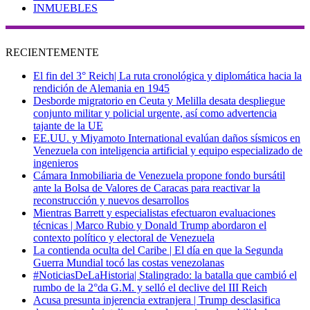
INMUEBLES
RECIENTEMENTE
El fin del 3° Reich| La ruta cronológica y diplomática hacia la
rendición de Alemania en 1945
Desborde migratorio en Ceuta y Melilla desata despliegue
conjunto militar y policial urgente, así como advertencia
tajante de la UE
EE.UU. y Miyamoto International evalúan daños sísmicos en
Venezuela con inteligencia artificial y equipo especializado de
ingenieros
Cámara Inmobiliaria de Venezuela propone fondo bursátil
ante la Bolsa de Valores de Caracas para reactivar la
reconstrucción y nuevos desarrollos
Mientras Barrett y especialistas efectuaron evaluaciones
técnicas | Marco Rubio y Donald Trump abordaron el
contexto político y electoral de Venezuela
La contienda oculta del Caribe | El día en que la Segunda
Guerra Mundial tocó las costas venezolanas
#NoticiasDeLaHistoria| Stalingrado: la batalla que cambió el
rumbo de la 2°da G.M. y selló el declive del III Reich
Acusa presunta injerencia extranjera | Trump desclasifica