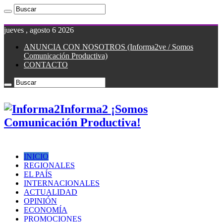
jueves , agosto 6 2026
ANUNCIA CON NOSOTROS (Informa2ve / Somos
Comunicación Productiva)
CONTACTO
Informa2 ¡Somos
Comunicación Productiva!
INICIO
REGIONALES
EL PAÍS
INTERNACIONALES
ACTUALIDAD
OPINIÓN
ECONOMÍA
PROMOCIONES