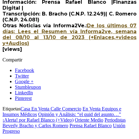
Información: Prensa Rafael Blanco |Finanzas
Digital |
Transcripción: B. Bracho (C.N.P. 12.249)| C. Romero
(C.N.P. 24.081)
Otras Noticias vía Informa2Ve.:
De los últimos 07
días: Lees el Resumen vía Informa2ve, semana
del 08/10 al 13/10 de 2023 (+Enlaces,+videos
y+Audios)
[views]
Compartir
Facebook
Twitter
Google +
Stumbleupon
LinkedIn
Pinterest
Etiquetas
Casa En Venta Calle Comercio
En Venta Equipos e
Insumos Médicos
Opinión y Análisis: “el quid del asunto…”
¡Alerta! por Rafael Blanco (+Video)
Oriente Medio
Periodistas
Beverly Bracho y Carlos Romero
Prensa Rafael Blanco
Unión
Progreso