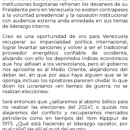
instituciones bogotanas refrenan los devaneos de su
Presidente pero en Venezuela no existen contrapesos
a la voluntad presidencial y la oposición institucional
con audiencia externa anda enredada en sus temas
de liderazgo interno.
Creo es una oportunidad de oro para Venezuela
recuperar su imparcialidad política internacional,
lograr levantar sanciones y volver a ser el tradicional
proveedor energético confiable de occidente,
aliviando con ello los deprimidos índices económicos
que hoy asfixian a los venezolanos, pero el gobierno
nos aproxima es al Medio Oriente, alejándonos del
deber ser, sin que por aqui haya alguien que se le
oponga, incluso los opositores parecen olvidar lo que
dicen los ucranianos «en tiempo de guerra, no se
realizan elecciones».
Será entonces que: ¿saltaremos al abismo bélico para
no realizar las elecciones del 2024?, o quizás nos
alejaremos del conflicto y recuperamos mercados
petroleros como en tiempos del Yom Kipppur de
1973. ¿Qué está haciendo el liderazgo opositor, por
qué calla? He allí el quid del asunto…