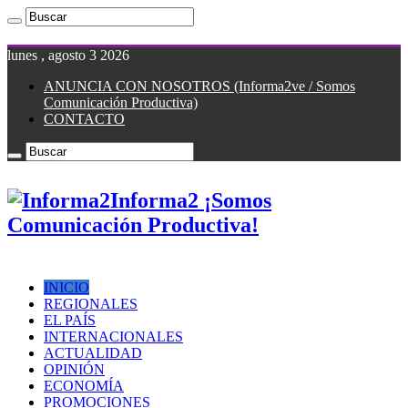
lunes , agosto 3 2026
ANUNCIA CON NOSOTROS (Informa2ve / Somos
Comunicación Productiva)
CONTACTO
Informa2 ¡Somos
Comunicación Productiva!
INICIO
REGIONALES
EL PAÍS
INTERNACIONALES
ACTUALIDAD
OPINIÓN
ECONOMÍA
PROMOCIONES