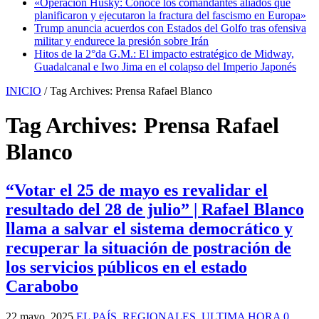
«Operación Husky: Conoce los comandantes aliados que
planificaron y ejecutaron la fractura del fascismo en Europa»
Trump anuncia acuerdos con Estados del Golfo tras ofensiva
militar y endurece la presión sobre Irán
Hitos de la 2°da G.M.: El impacto estratégico de Midway,
Guadalcanal e Iwo Jima en el colapso del Imperio Japonés
INICIO
/
Tag Archives: Prensa Rafael Blanco
Tag Archives:
Prensa Rafael
Blanco
“Votar el 25 de mayo es revalidar el
resultado del 28 de julio” | Rafael Blanco
llama a salvar el sistema democrático y
recuperar la situación de postración de
los servicios públicos en el estado
Carabobo
22 mayo, 2025
EL PAÍS
,
REGIONALES
,
ULTIMA HORA
0