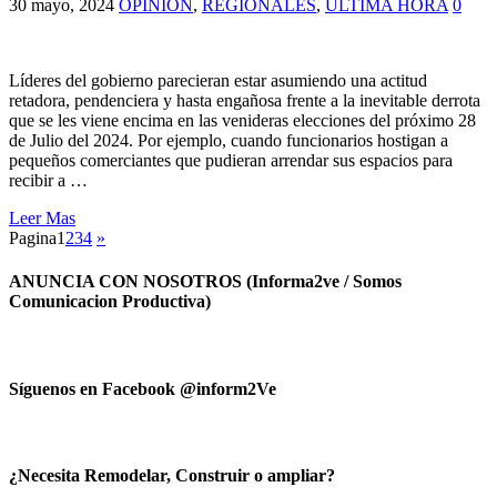
30 mayo, 2024
OPINIÓN
,
REGIONALES
,
ULTIMA HORA
0
Líderes del gobierno parecieran estar asumiendo una actitud
retadora, pendenciera y hasta engañosa frente a la inevitable derrota
que se les viene encima en las venideras elecciones del próximo 28
de Julio del 2024. Por ejemplo, cuando funcionarios hostigan a
pequeños comerciantes que pudieran arrendar sus espacios para
recibir a …
Leer Mas
Pagina
1
2
3
4
»
ANUNCIA CON NOSOTROS (Informa2ve / Somos
Comunicacion Productiva)
Síguenos en Facebook @inform2Ve
¿Necesita Remodelar, Construir o ampliar?