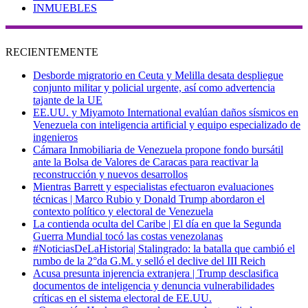
INMUEBLES
RECIENTEMENTE
Desborde migratorio en Ceuta y Melilla desata despliegue
conjunto militar y policial urgente, así como advertencia
tajante de la UE
EE.UU. y Miyamoto International evalúan daños sísmicos en
Venezuela con inteligencia artificial y equipo especializado de
ingenieros
Cámara Inmobiliaria de Venezuela propone fondo bursátil
ante la Bolsa de Valores de Caracas para reactivar la
reconstrucción y nuevos desarrollos
Mientras Barrett y especialistas efectuaron evaluaciones
técnicas | Marco Rubio y Donald Trump abordaron el
contexto político y electoral de Venezuela
La contienda oculta del Caribe | El día en que la Segunda
Guerra Mundial tocó las costas venezolanas
#NoticiasDeLaHistoria| Stalingrado: la batalla que cambió el
rumbo de la 2°da G.M. y selló el declive del III Reich
Acusa presunta injerencia extranjera | Trump desclasifica
documentos de inteligencia y denuncia vulnerabilidades
críticas en el sistema electoral de EE.UU.