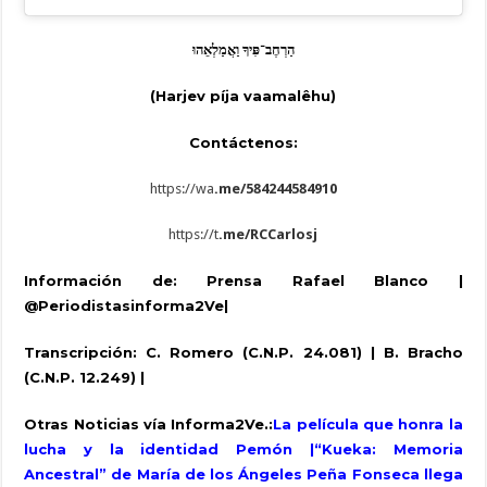
הַרְחֶב־פִּיךָ
וַאֲמַלְאֵהוּ
(Harjev píja vaamalêhu)
Contáctenos:
https://wa
.me/584244584910
https://t
.me/RCCarlosj
Información de:
Prensa Rafael Blanco |
@Periodistasinforma2Ve|
Transcripción: C. Romero (C.N.P. 24.081) | B. Bracho
(C.N.P. 12.249) |
Otras Noticias vía Informa2Ve.:
La película que honra la
lucha y la identidad Pemón |“Kueka: Memoria
Ancestral” de María de los Ángeles Peña Fonseca llega