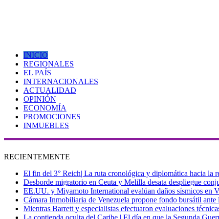
INICIO
REGIONALES
EL PAÍS
INTERNACIONALES
ACTUALIDAD
OPINIÓN
ECONOMÍA
PROMOCIONES
INMUEBLES
RECIENTEMENTE
El fin del 3° Reich| La ruta cronológica y diplomática hacia la
Desborde migratorio en Ceuta y Melilla desata despliegue conjun
EE.UU. y Miyamoto International evalúan daños sísmicos en Vene
Cámara Inmobiliaria de Venezuela propone fondo bursátil ante l
Mientras Barrett y especialistas efectuaron evaluaciones técni
La contienda oculta del Caribe | El día en que la Segunda Guer