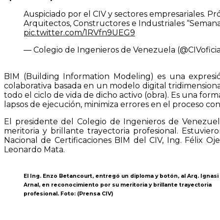
Auspiciado por el CIV y sectores empresariales. 
Arquitectos, Constructores e Industriales “Semana
pic.twitter.com/1RVfn9UEG9
— Colegio de Ingenieros de Venezuela (@CIVofici
BIM (Building Information Modeling) es una expresi
colaborativa basada en un modelo digital tridimensiona
todo el ciclo de vida de dicho activo (obra). Es una for
lapsos de ejecución, minimiza errores en el proceso c
El presidente del Colegio de Ingenieros de Venezuel
meritoria y brillante trayectoria profesional. Estuv
Nacional de Certificaciones BIM del CIV, Ing. Félix Oj
Leonardo Mata.
El Ing. Enzo Betancourt, entregó un diploma y botón, al Arq. Ignas
Arnal, en reconocimiento por su meritoria y brillante trayectoria
profesional. Foto: (Prensa CIV)