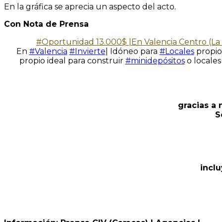
En la gráfica se aprecia un aspecto del acto.
Con Nota de Prensa
#Oportunidad 13.000$ |En Valencia Centro (La P
En
#Valencia
#Invierte
| Idóneo para
#Locales
propio
propio ideal para construir
#minidepósitos
o locale
gracias a
S
inclu