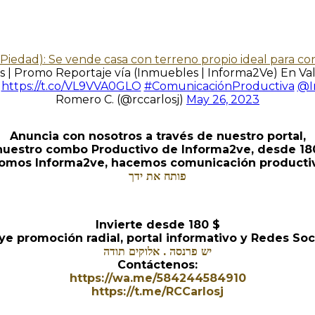
iedad): Se vende casa con terreno propio ideal para con
s | Promo Reportaje vía (Inmuebles | Informa2Ve) En Val
s
https://t.co/VL9VVA0GLO
#ComunicaciónProductiva
@I
Romero C. (@rccarlosj)
May 26, 2023
Anuncia con nosotros a través de nuestro portal,
 nuestro combo Productivo de Informa2ve, desde 180
omos Informa2ve, hacemos comunicación producti
פותח את ידך
Invierte desde 180 $
ye promoción radial, portal informativo y Redes Soc
יש פרנסה . אלוקים תודה
Contáctenos:
https://wa.me/584244584910
https://t.me/RCCarlosj