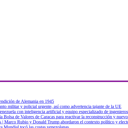
 rendición de Alemania en 1945
to militar y policial urgente, así como advertencia tajante de la UE
zuela con inteligencia artificial y equipo especializado de ingenieros
a Bolsa de Valores de Caracas para reactivar la reconstrucción y nuevo
cas | Marco Rubio y Donald Trump abordaron el contexto político y elec
ra Mundial tocó las costas venezolanas