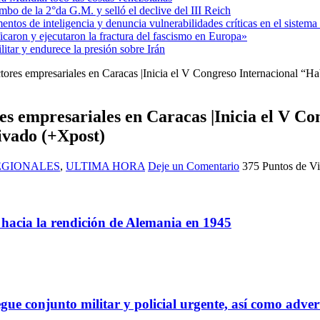
mbo de la 2°da G.M. y selló el declive del III Reich
entos de inteligencia y denuncia vulnerabilidades críticas en el sistem
aron y ejecutaron la fractura del fascismo en Europa»
itar y endurece la presión sobre Irán
tores empresariales en Caracas |Inicia el V Congreso Internacional “H
ores empresariales en Caracas |Inicia el V
rivado (+Xpost)
EGIONALES
,
ULTIMA HORA
Deje un Comentario
375 Puntos de Vi
a hacia la rendición de Alemania en 1945
gue conjunto militar y policial urgente, así como adver