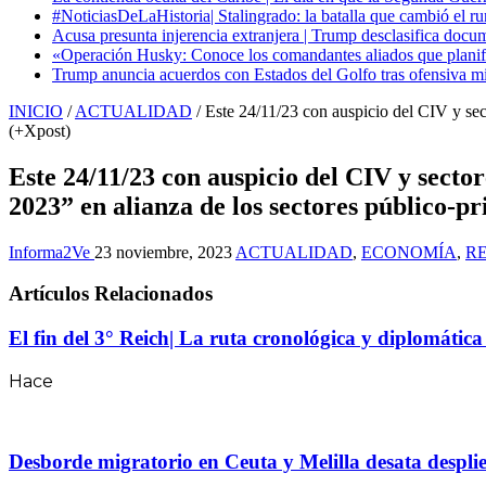
#NoticiasDeLaHistoria| Stalingrado: la batalla que cambió el ru
Acusa presunta injerencia extranjera | Trump desclasifica docum
«Operación Husky: Conoce los comandantes aliados que planific
Trump anuncia acuerdos con Estados del Golfo tras ofensiva mil
INICIO
/
ACTUALIDAD
/
Este 24/11/23 con auspicio del CIV y sec
(+Xpost)
Este 24/11/23 con auspicio del CIV y sect
2023” en alianza de los sectores público-p
Informa2Ve
23 noviembre, 2023
ACTUALIDAD
,
ECONOMÍA
,
R
Artículos Relacionados
El fin del 3° Reich| La ruta cronológica y diplomátic
Hace
Desborde migratorio en Ceuta y Melilla desata desplie