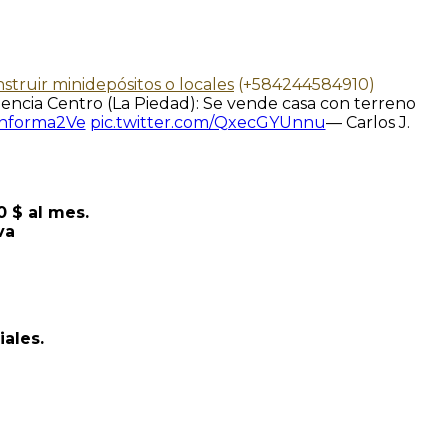
struir minidepósitos o locales
(+584244584910)
encia Centro (La Piedad): Se vende casa con terreno
nforma2Ve
pic.twitter.com/QxecGYUnnu
— Carlos J.
 $ al mes.
va
iales.