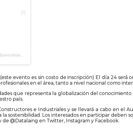
Una publicación compartida de Periodistas Informa2Ve (Alterna) (@periodistasinforma2ve)
este evento es sin costo de inscripción) El día 24 será 
ofesionales en el área, tanto a nivel nacional como inter
idades que representa la globalización del conocimiento 
stro país.
onstructores e Industriales y se llevará a cabo en el Au
a sostenibilidad. Los interesados en participar deben sol
 y de @Datalaing en Twitter, Instagram y Facebook.