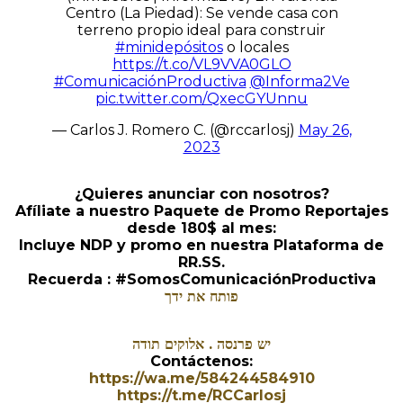
Centro (La Piedad): Se vende casa con
terreno propio ideal para construir
#minidepósitos
o locales
https://t.co/VL9VVA0GLO
#ComunicaciónProductiva
@Informa2Ve
pic.twitter.com/QxecGYUnnu
— Carlos J. Romero C. (@rccarlosj)
May 26,
2023
¿Quieres anunciar con nosotros?
Afíliate a nuestro Paquete de Promo Reportajes
desde 180$ al mes:
Incluye NDP y promo en nuestra Plataforma de
RR.SS.
Recuerda : #SomosComunicaciónProductiva
פותח את ידך
יש פרנסה . אלוקים תודה
Contáctenos:
https://wa.me/584244584910
https://t.me/RCCarlosj