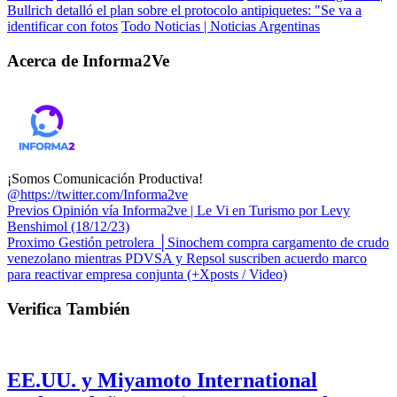
Bullrich detalló el plan sobre el protocolo antipiquetes: "Se va a
identificar con fotos
Todo Noticias | Noticias Argentinas
Acerca de Informa2Ve
¡Somos Comunicación Productiva!
@https://twitter.com/Informa2ve
Previos
Opinión vía Informa2ve | Le Vi en Turismo por Levy
Benshimol (18/12/23)
Proximo
Gestión petrolera │Sinochem compra cargamento de crudo
venezolano mientras PDVSA y Repsol suscriben acuerdo marco
para reactivar empresa conjunta (+Xposts / Video)
Verifica También
EE.UU. y Miyamoto International