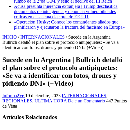
rumbo de la 2°da G.M. y selló el declive del III Reich
Acusa presunta injerencia extranjera | Trump desclasifica
documentos de inteligencia y denuncia vulnerabilidades
críticas en el sistema electoral de EE.UU.
«Operación Husky: Conoce los comandantes aliados que
planificaron y ejecutaron la fractura del fascismo en Europa»
INICIO
/
INTERNACIONALES
/
Sucede en la Argentina |
Bullrich detalló el plan sobre el protocolo antipiquetes: «Se va a
identificar con fotos, drones y pidiendo DNI» (+Video)
Sucede en la Argentina | Bullrich detalló
el plan sobre el protocolo antipiquetes:
«Se va a identificar con fotos, drones y
pidiendo DNI» (+Video)
Informa2Ve
19 diciembre, 2023
INTERNACIONALES
,
REGIONALES
,
ULTIMA HORA
Deje un Comentario
447 Puntos
de Vista
Artículos Relacionados