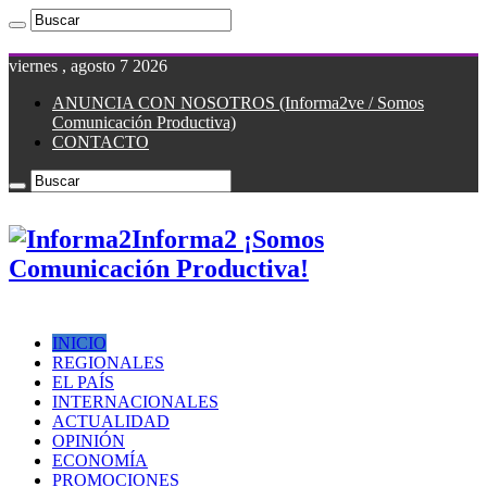
viernes , agosto 7 2026
ANUNCIA CON NOSOTROS (Informa2ve / Somos
Comunicación Productiva)
CONTACTO
Informa2 ¡Somos
Comunicación Productiva!
INICIO
REGIONALES
EL PAÍS
INTERNACIONALES
ACTUALIDAD
OPINIÓN
ECONOMÍA
PROMOCIONES