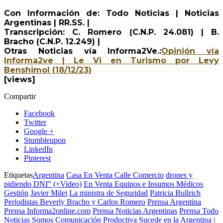
Con Información de: Todo Noticias | Noticias
Argentinas | RR.SS. |
Transcripción: C. Romero (C.N.P. 24.081) | B.
Bracho (C.N.P. 12.249) |
Otras Noticias vía Informa2Ve.:
Opinión vía
Informa2ve | Le Vi en Turismo por Levy
Benshimol (18/12/23)
[views]
Compartir
Facebook
Twitter
Google +
Stumbleupon
LinkedIn
Pinterest
Etiquetas
Argentina
Casa En Venta Calle Comercio
drones y
pidiendo DNI" (+Video)
En Venta Equipos e Insumos Médicos
Gestión
Javier Milei
La ministra de Seguridad
Patricia Bullrich
Periodistas Beverly Bracho y Carlos Romero
Prensa Argentina
Prensa Informa2online.com
Prensa Noticias Argentinas
Prensa Todo
Noticias
Somos Comunicación Productiva
Sucede en la Argentina |