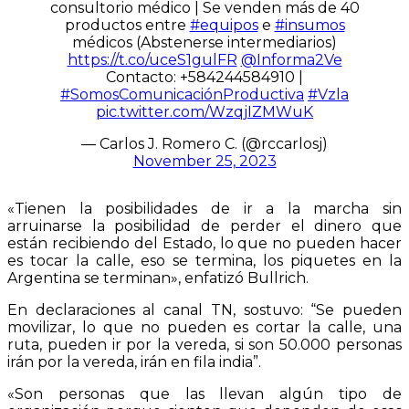
consultorio médico | Se venden más de 40
productos entre
#equipos
e
#insumos
médicos (Abstenerse intermediarios)
https://t.co/uceS1gulFR
@Informa2Ve
Contacto: +584244584910 |
#SomosComunicaciónProductiva
#Vzla
pic.twitter.com/WzqjIZMWuK
— Carlos J. Romero C. (@rccarlosj)
November 25, 2023
«Tienen la posibilidades de ir a la marcha sin
arruinarse la posibilidad de perder el dinero que
están recibiendo del Estado, lo que no pueden hacer
es tocar la calle, eso se termina, los piquetes en la
Argentina se terminan», enfatizó Bullrich.
En declaraciones al canal TN, sostuvo: “Se pueden
movilizar, lo que no pueden es cortar la calle, una
ruta, pueden ir por la vereda, si son 50.000 personas
irán por la vereda, irán en fila india”.
«Son personas que las llevan algún tipo de