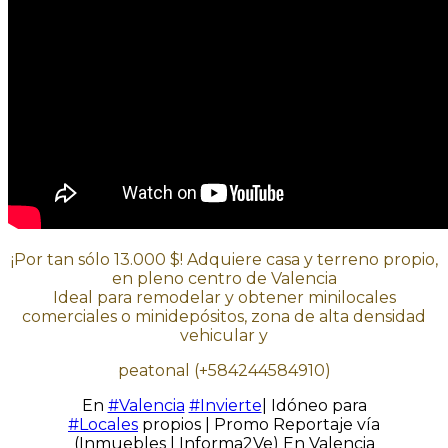
¡Por tan sólo 13.000 $! Adquiere casa y terreno propio,
en pleno centro de Valencia
Ideal para remodelar y obtener minilocales
comerciales o minidepósitos, zona de alta densidad
vehicular y
peatonal (+584244584910)
En
#Valencia
#Invierte
| Idóneo para
#Locales
propios | Promo Reportaje vía
(Inmuebles | Informa2Ve) En Valencia