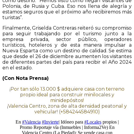
como destino. “Hemos visto como llegan visitantes de
Polonia, de Rusia y Cuba. Eso nos llena de alegría y
estamos seguros que el próximo año recibiremos más
turistas”.
Finalmente, Griselda Contreras reiteró su compromiso
para seguir trabajando por el turismo junto a la
empresa privada, sector público, operadores
turísticos, hoteleros y de esta manera impulsar a
Nueva Esparta como un destino de calidad. Se estima
que desde el 26 de diciembre aumenten los visitantes
de diferentes partes del país para recibir el Año 2024
en el estado.
(Con Nota Prensa)
¡Por tan sólo 13.000 $ adquiere casa con terreno
propio ideal para construir minilocales y
minidepósitos!
¡Valencia Centro, zona de alta densidad peatonal y
vehicular! (+584244584910)
En
#Valencia
#Invierte
| Idóneo para
#Locales
propios |
Promo Reportaje vía (Inmuebles | Informa2Ve) En
Valencia Centro (La Piedad): Se vende casa con