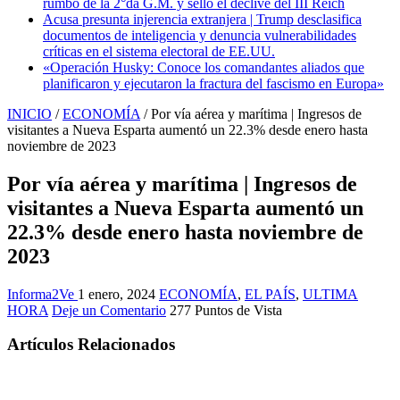
rumbo de la 2°da G.M. y selló el declive del III Reich
Acusa presunta injerencia extranjera | Trump desclasifica
documentos de inteligencia y denuncia vulnerabilidades
críticas en el sistema electoral de EE.UU.
«Operación Husky: Conoce los comandantes aliados que
planificaron y ejecutaron la fractura del fascismo en Europa»
INICIO
/
ECONOMÍA
/
Por vía aérea y marítima | Ingresos de
visitantes a Nueva Esparta aumentó un 22.3% desde enero hasta
noviembre de 2023
Por vía aérea y marítima | Ingresos de
visitantes a Nueva Esparta aumentó un
22.3% desde enero hasta noviembre de
2023
Informa2Ve
1 enero, 2024
ECONOMÍA
,
EL PAÍS
,
ULTIMA
HORA
Deje un Comentario
277 Puntos de Vista
Artículos Relacionados