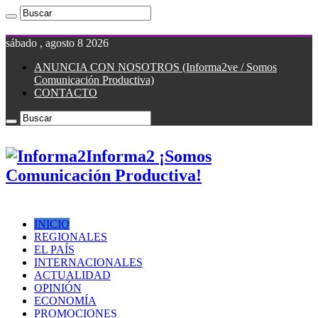
sábado , agosto 8 2026
ANUNCIA CON NOSOTROS (Informa2ve / Somos
Comunicación Productiva)
CONTACTO
Informa2 ¡Somos
Comunicación Productiva!
INICIO
REGIONALES
EL PAÍS
INTERNACIONALES
ACTUALIDAD
OPINIÓN
ECONOMÍA
PROMOCIONES