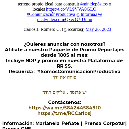
terreno propio ideal para construir
#minidepósitos
o
locales
https://t.co/VL9VVA0GLO
#ComunicaciónProductiva
@Informa2Ve
pic.twitter.com/QxecGYUnnu
— Carlos J. Romero C. (@rccarlosj)
May 26, 2023
¿Quieres anunciar con nosotros?
Afíliate a nuestro Paquete de Promo Reportajes
desde 180$ al mes:
Incluye NDP y promo en nuestra Plataforma de
RR.SS.
Recuerda : #SomosComunicaciónProductiva
פותח את ידך
יש פרנסה . אלוקים תודה
Contáctenos:
https://wa.me/584244584910
https://t.me/RCCarlosj
Información: Marianela Peñate | Prensa Corpotur|
Prensa GNE