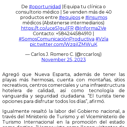
De
#oportunidad
|Equipa tu clínica o
consultorio médico | Se venden más de 40
productos entre
#equipos
e
#insumos
médicos (Abstenerse intermediarios)
https://t.co/uceS1gulFR
@Informa2Ve
Contacto: +584244584910 |
#SomosComunicaciónProductiva
#Vzla
pic.twitter.com/WzqjIZMWuK
— Carlos J. Romero C. (@rccarlosj)
November 25, 2023
Agregó que Nueva Esparta, además de tener las
playas más hermosas, cuenta con montañas, sitios
recreativos, centros comerciales y una infraestructura
hotelera de calidad, así como tecnología de
vanguardia y seguridad ciudadana. “El turista tiene
opciones para disfrutar todos los días”, afirmó.
Igualmente resaltó la labor del Gobierno nacional, a
través del Ministerio de Turismo y el Viceministerio de
Turismo Internacional en la promoción del estado