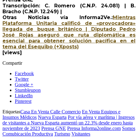
Transcripción: C. Romero (C.N.P. 24.081) | B.
Bracho (C.N.P. 12.249) |
Otras Noticias vía Informa2Ve.:
Mientras
Plataforma Unitaria calificó de «provocadora»
llegada de buque británico | Diputado Pedro
José Rojas aseguró que ruta diplomática es
esencial para obtener solución pacífica en el
tema del Esequibo (+Xposts)
[views]
Compartir
Facebook
Twitter
Google +
Stumbleupon
LinkedIn
Pinterest
Etiquetas
Casa En Venta Calle Comercio
En Venta Equipos e
Insumos Médicos
Nueva Esparta
Por vía aérea y marítima | Ingresos
de visitantes a Nueva Esparta aumentó un 22.3% desde enero hasta
noviembre de 2023
Prensa GNE
Prensa Informa2online.com
Somos
Comubicación Productiva
Turismo
Visitantes