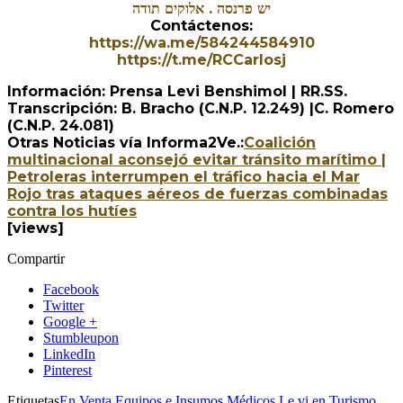
יש פרנסה . אלוקים תודה
Contáctenos:
https://wa.me/584244584910
https://t.me/RCCarlosj
Información: Prensa Levi Benshimol | RR.SS.
Transcripción: B. Bracho (C.N.P. 12.249) |C. Romero
(C.N.P. 24.081)
Otras Noticias vía Informa2Ve.:
Coalición
multinacional aconsejó evitar tránsito marítimo |
Petroleras interrumpen el tráfico hacia el Mar
Rojo tras ataques aéreos de fuerzas combinadas
contra los hutíes
[views]
Compartir
Facebook
Twitter
Google +
Stumbleupon
LinkedIn
Pinterest
Etiquetas
En Venta Equipos e Insumos Médicos
Le vi en Turismo