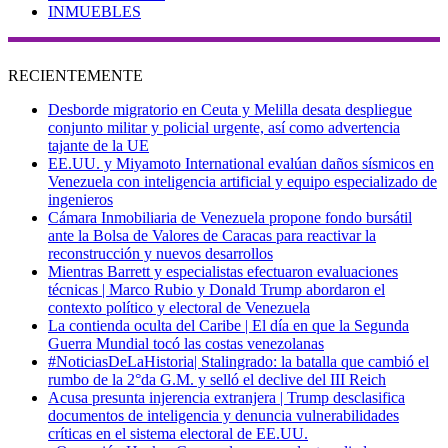
INMUEBLES
RECIENTEMENTE
Desborde migratorio en Ceuta y Melilla desata despliegue
conjunto militar y policial urgente, así como advertencia
tajante de la UE
EE.UU. y Miyamoto International evalúan daños sísmicos en
Venezuela con inteligencia artificial y equipo especializado de
ingenieros
Cámara Inmobiliaria de Venezuela propone fondo bursátil
ante la Bolsa de Valores de Caracas para reactivar la
reconstrucción y nuevos desarrollos
Mientras Barrett y especialistas efectuaron evaluaciones
técnicas | Marco Rubio y Donald Trump abordaron el
contexto político y electoral de Venezuela
La contienda oculta del Caribe | El día en que la Segunda
Guerra Mundial tocó las costas venezolanas
#NoticiasDeLaHistoria| Stalingrado: la batalla que cambió el
rumbo de la 2°da G.M. y selló el declive del III Reich
Acusa presunta injerencia extranjera | Trump desclasifica
documentos de inteligencia y denuncia vulnerabilidades
críticas en el sistema electoral de EE.UU.