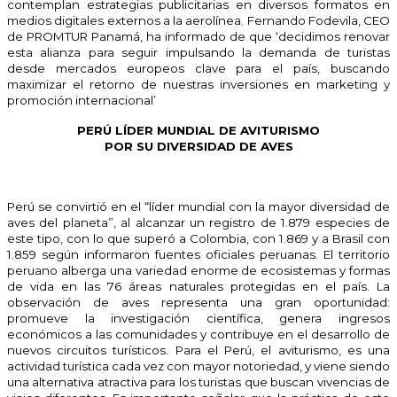
contemplan estrategias publicitarias en diversos formatos en
medios digitales externos a la aerolínea. Fernando Fodevila, CEO
de PROMTUR Panamá, ha informado de que ‘decidimos renovar
esta alianza para seguir impulsando la demanda de turistas
desde mercados europeos clave para el país, buscando
maximizar el retorno de nuestras inversiones en marketing y
promoción internacional’
PERÚ LÍDER MUNDIAL DE AVITURISMO
POR SU DIVERSIDAD DE AVES
Perú se convirtió en el “líder mundial con la mayor diversidad de
aves del planeta”, al alcanzar un registro de 1.879 especies de
este tipo, con lo que superó a Colombia, con 1.869 y a Brasil con
1.859 según informaron fuentes oficiales peruanas. El territorio
peruano alberga una variedad enorme de ecosistemas y formas
de vida en las 76 áreas naturales protegidas en el país. La
observación de aves representa una gran oportunidad:
promueve la investigación científica, genera ingresos
económicos a las comunidades y contribuye en el desarrollo de
nuevos circuitos turísticos. Para el Perú, el aviturismo, es una
actividad turística cada vez con mayor notoriedad, y viene siendo
una alternativa atractiva para los turistas que buscan vivencias de