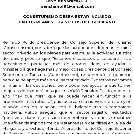
LEVY BENSHIMOL R.
benshimol9@gmail.com
CONSETURISMO DESEA ESTAR INCLUIDO
EN LOS PLANES TURÍSTICOS DEL GOBIERNO
Reinaldo Pulido presidente del Consejo Superior de Turismo
(Conseturismo), consideró que las autoridades deberían incluir al
sector privado en los planes para estimular la actividad turística
del país y precisó que “Estamos dispuestos a colaborar más,
necesitamos participar más en aportar ideas, en ayudar al
ministerio a que haga más y mejor cosas. presidente del Consejo
Superior de Turismo (Conseturismo), recomendó al gobierno
para que se apoye más en el sector privado: “Nosotros no vamos
a influir en las decisiones, pero podemos ayudar a que tomen
mejores decisiones”. A su juicio señaló Reinaldo Pulido, que este
año “hay que mirar qué se puede hacer en función a la
promoción más robusta”, para acercarse a nuevos mercado y en
relación con en relación con el balance tras la temporada
navideña, Pulido aseguró que el sector registró resultados
“positivos” durante el asueto decembrino. ya que se mantuvo
una afluencia importante de visitantes (sin dar cifras) en la isla de
Margarita y el estado Mérida. Al presidente del Consejo Superior
de Turismo (Conseturismo), hay que insinuarle que al Gobierno,