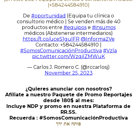
(+584244584910)
De
#oportunidad
|Equipa tu clínica o
consultorio médico | Se venden más de 40
productos entre
#equipos
e
#insumos
médicos (Abstenerse intermediarios)
https://t.co/uceS1gulFR
@Informa2Ve
Contacto: +584244584910 |
#SomosComunicaciónProductiva
#Vzla
pic.twitter.com/WzqjIZMWuK
— Carlos J. Romero C. (@rccarlosj)
November 25, 2023
¿Quieres anunciar con nosotros?
Afíliate a nuestro Paquete de Promo Reportajes
desde 180$ al mes:
Incluye NDP y promo en nuestra Plataforma de
RR.SS.
Recuerda : #SomosComunicaciónProductiva
פותח את ידך