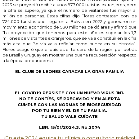
2023 se proyectó recibir a unos 977.000 turistas extranjeros, pero
la cifra se superó, ya que el número de visitantes fue mayor al
millón de personas. Estas cifras dijo Flores contrastan con los
724.000 turistas que llegaron a Bolivia en 2022 y generaron un
movimiento económico de 530 millones de dólares y afirmó que
“La proyección que tenemos para este año es superar los 1,3
millones de visitantes extranjeros, que se va a constituir en la cifra
más alta que Bolivia va a reflejar como nunca en su historia”.
Flores aseguró que el país es el tercero de la región por detrás
de Brasil y Uruguay en mostrar una buena recuperación respecto
a la época prepandemia.
EL CLUB DE LEONES CARACAS LA GRAN FAMILIA
EL COVID19 PERSISTE CON UN NUEVO VIRUS JN1.
NO TE CONFÍES, SÉ PRECAVIDO Y EN ALERTA
CUMPLE CON LAS NORMAS DE BIOSEGURIDAD
POR TU BIEN Y EL DE TU FAMILIA.
TU SALUD VALE CUÍDATE
LBR. 15/01/2024.3. No.2074
¡En este 2024 equipa tu clínica o consultorio médico!