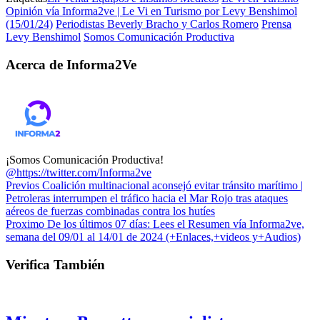
Opinión vía Informa2ve | Le Vi en Turismo por Levy Benshimol
(15/01/24)
Periodistas Beverly Bracho y Carlos Romero
Prensa
Levy Benshimol
Somos Comunicación Productiva
Acerca de Informa2Ve
¡Somos Comunicación Productiva!
@https://twitter.com/Informa2ve
Previos
Coalición multinacional aconsejó evitar tránsito marítimo |
Petroleras interrumpen el tráfico hacia el Mar Rojo tras ataques
aéreos de fuerzas combinadas contra los hutíes
Proximo
De los últimos 07 días: Lees el Resumen vía Informa2ve,
semana del 09/01 al 14/01 de 2024 (+Enlaces,+videos y+Audios)
Verifica También