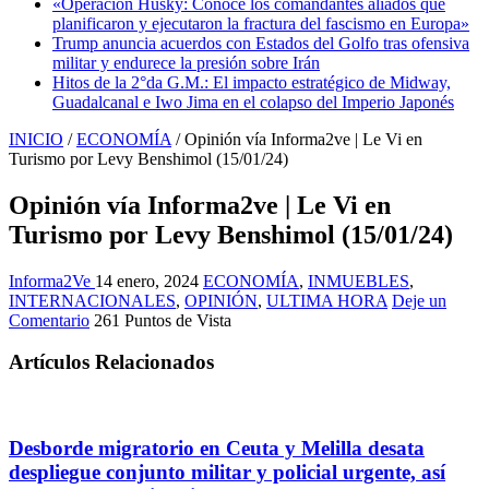
«Operación Husky: Conoce los comandantes aliados que
planificaron y ejecutaron la fractura del fascismo en Europa»
Trump anuncia acuerdos con Estados del Golfo tras ofensiva
militar y endurece la presión sobre Irán
Hitos de la 2°da G.M.: El impacto estratégico de Midway,
Guadalcanal e Iwo Jima en el colapso del Imperio Japonés
INICIO
/
ECONOMÍA
/
Opinión vía Informa2ve | Le Vi en
Turismo por Levy Benshimol (15/01/24)
Opinión vía Informa2ve | Le Vi en
Turismo por Levy Benshimol (15/01/24)
Informa2Ve
14 enero, 2024
ECONOMÍA
,
INMUEBLES
,
INTERNACIONALES
,
OPINIÓN
,
ULTIMA HORA
Deje un
Comentario
261 Puntos de Vista
Artículos Relacionados
Desborde migratorio en Ceuta y Melilla desata
despliegue conjunto militar y policial urgente, así