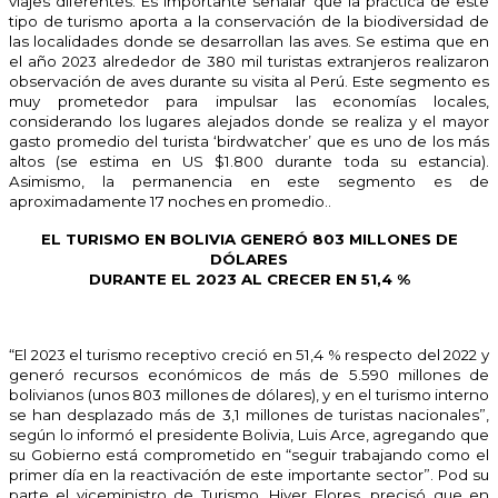
viajes diferentes. Es importante señalar que la práctica de este
tipo de turismo aporta a la conservación de la biodiversidad de
las localidades donde se desarrollan las aves. Se estima que en
el año 2023 alrededor de 380 mil turistas extranjeros realizaron
observación de aves durante su visita al Perú. Este segmento es
muy prometedor para impulsar las economías locales,
considerando los lugares alejados donde se realiza y el mayor
gasto promedio del turista ‘birdwatcher’ que es uno de los más
altos (se estima en US $1.800 durante toda su estancia).
Asimismo, la permanencia en este segmento es de
aproximadamente 17 noches en promedio..
EL TURISMO EN BOLIVIA GENERÓ 803 MILLONES DE
DÓLARES
DURANTE EL 2023 AL CRECER EN 51,4 %
“El 2023 el turismo receptivo creció en 51,4 % respecto del 2022 y
generó recursos económicos de más de 5.590 millones de
bolivianos (unos 803 millones de dólares), y en el turismo interno
se han desplazado más de 3,1 millones de turistas nacionales”,
según lo informó el presidente Bolivia, Luis Arce, agregando que
su Gobierno está comprometido en “seguir trabajando como el
primer día en la reactivación de este importante sector”. Pod su
parte el viceministro de Turismo, Hiver Flores, precisó que en