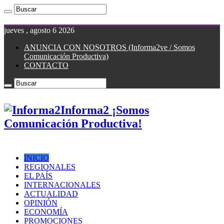
jueves , agosto 6 2026
ANUNCIA CON NOSOTROS (Informa2ve / Somos
Comunicación Productiva)
CONTACTO
Informa2 ¡Somos
Comunicación Productiva!
INICIO
REGIONALES
EL PAÍS
INTERNACIONALES
ACTUALIDAD
OPINIÓN
ECONOMÍA
PROMOCIONES