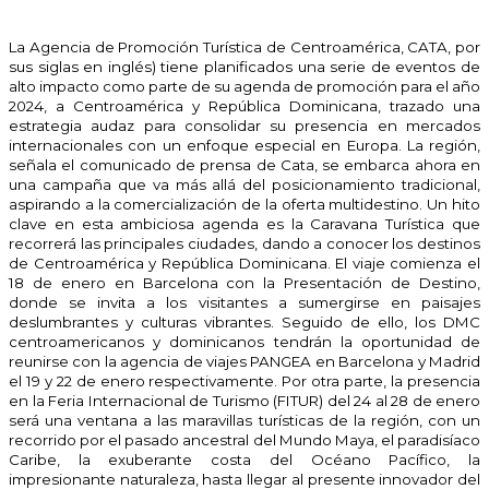
La Agencia de Promoción Turística de Centroamérica, CATA, por
sus siglas en inglés) tiene planificados una serie de eventos de
alto impacto como parte de su agenda de promoción para el año
2024, a Centroamérica y República Dominicana, trazado una
estrategia audaz para consolidar su presencia en mercados
internacionales con un enfoque especial en Europa. La región,
señala el comunicado de prensa de Cata, se embarca ahora en
una campaña que va más allá del posicionamiento tradicional,
aspirando a la comercialización de la oferta multidestino. Un hito
clave en esta ambiciosa agenda es la Caravana Turística que
recorrerá las principales ciudades, dando a conocer los destinos
de Centroamérica y República Dominicana. El viaje comienza el
18 de enero en Barcelona con la Presentación de Destino,
donde se invita a los visitantes a sumergirse en paisajes
deslumbrantes y culturas vibrantes. Seguido de ello, los DMC
centroamericanos y dominicanos tendrán la oportunidad de
reunirse con la agencia de viajes PANGEA en Barcelona y Madrid
el 19 y 22 de enero respectivamente. Por otra parte, la presencia
en la Feria Internacional de Turismo (FITUR) del 24 al 28 de enero
será una ventana a las maravillas turísticas de la región, con un
recorrido por el pasado ancestral del Mundo Maya, el paradisíaco
Caribe, la exuberante costa del Océano Pacífico, la
impresionante naturaleza, hasta llegar al presente innovador del