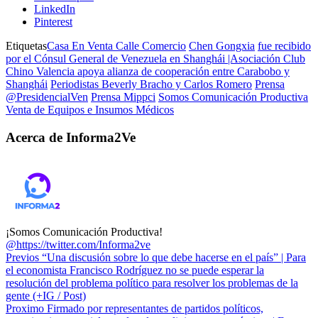
LinkedIn
Pinterest
Etiquetas
Casa En Venta Calle Comercio
Chen Gongxia
fue recibido
por el Cónsul General de Venezuela en Shanghái |Asociación Club
Chino Valencia apoya alianza de cooperación entre Carabobo y
Shanghái
Periodistas Beverly Bracho y Carlos Romero
Prensa
@PresidencialVen
Prensa Mippci
Somos Comunicación Productiva
Venta de Equipos e Insumos Médicos
Acerca de Informa2Ve
¡Somos Comunicación Productiva!
@https://twitter.com/Informa2ve
Previos
“Una discusión sobre lo que debe hacerse en el país” | Para
el economista Francisco Rodríguez no se puede esperar la
resolución del problema político para resolver los problemas de la
gente (+IG / Post)
Proximo
Firmado por representantes de partidos políticos,