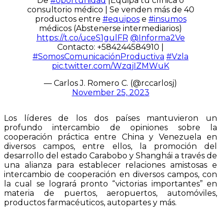
De
#oportunidad
|Equipa tu clínica o
consultorio médico | Se venden más de 40
productos entre
#equipos
e
#insumos
médicos (Abstenerse intermediarios)
https://t.co/uceS1gulFR
@Informa2Ve
Contacto: +584244584910 |
#SomosComunicaciónProductiva
#Vzla
pic.twitter.com/WzqjIZMWuK
— Carlos J. Romero C. (@rccarlosj)
November 25, 2023
Los líderes de los dos países mantuvieron un
profundo intercambio de opiniones sobre la
cooperación práctica entre China y Venezuela en
diversos campos, entre ellos, la promoción del
desarrollo del estado Carabobo y Shanghái a través de
una alianza para establecer relaciones amistosas e
intercambio de cooperación en diversos campos, con
la cual se logrará pronto “victorias importantes” en
materia de puertos, aeropuertos, automóviles,
productos farmacéuticos, autopartes y más.