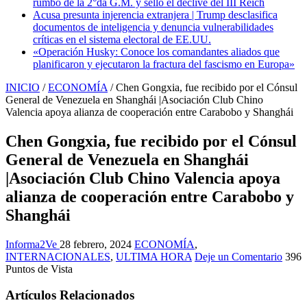
rumbo de la 2°da G.M. y selló el declive del III Reich
Acusa presunta injerencia extranjera | Trump desclasifica
documentos de inteligencia y denuncia vulnerabilidades
críticas en el sistema electoral de EE.UU.
«Operación Husky: Conoce los comandantes aliados que
planificaron y ejecutaron la fractura del fascismo en Europa»
INICIO
/
ECONOMÍA
/
Chen Gongxia, fue recibido por el Cónsul
General de Venezuela en Shanghái |Asociación Club Chino
Valencia apoya alianza de cooperación entre Carabobo y Shanghái
Chen Gongxia, fue recibido por el Cónsul
General de Venezuela en Shanghái
|Asociación Club Chino Valencia apoya
alianza de cooperación entre Carabobo y
Shanghái
Informa2Ve
28 febrero, 2024
ECONOMÍA
,
INTERNACIONALES
,
ULTIMA HORA
Deje un Comentario
396
Puntos de Vista
Artículos Relacionados