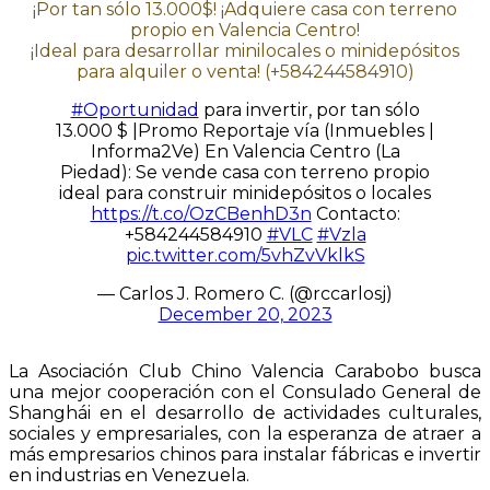
¡Por tan sólo 13.000$! ¡Adquiere casa con terreno
propio en Valencia Centro!
¡Ideal para desarrollar minilocales o minidepósitos
para alquiler o venta! (+584244584910)
#Oportunidad
para invertir, por tan sólo
13.000 $ |Promo Reportaje vía (Inmuebles |
Informa2Ve) En Valencia Centro (La
Piedad): Se vende casa con terreno propio
ideal para construir minidepósitos o locales
https://t.co/OzCBenhD3n
Contacto:
+584244584910
#VLC
#Vzla
pic.twitter.com/5vhZvVklkS
— Carlos J. Romero C. (@rccarlosj)
December 20, 2023
La Asociación Club Chino Valencia Carabobo busca
una mejor cooperación con el Consulado General de
Shanghái en el desarrollo de actividades culturales,
sociales y empresariales, con la esperanza de atraer a
más empresarios chinos para instalar fábricas e invertir
en industrias en Venezuela.