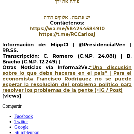
פותח את ידך
יש פרנסה . אלוקים תודה
Contáctenos:
https://wa.me/584244584910
https://t.me/RCCarlosj
Información de: MippCI | @PresidencialVen |
RR.SS.
Transcripción: C. Romero (C.N.P. 24.081) | B.
Bracho (C.N.P. 12.249) |
Otras Noticias vía Informa2Ve.:
“Una discusión
sobre lo que debe hacerse en el país” | Para el
economista Francisco Rodríguez no se puede
esperar la resolución del problema político para
resolver los problemas de la gente (+IG / Post)
[views]
Compartir
Facebook
Twitter
Google +
Stumbleupon