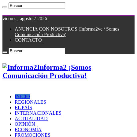
viernes , agosto 7 2026
ANUNCIA CON NOSOTROS (Informa2ve / Somos
Comunicación Productiva)
CONTACTO
Informa2 ¡Somos
Comunicación Productiva!
INICIO
REGIONALES
EL PAÍS
INTERNACIONALES
ACTUALIDAD
OPINIÓN
ECONOMÍA
PROMOCIONES