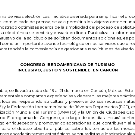
ema de visas electrónicas, iniciativa diseñada para simplificar el pr
l comunicado de prensa, se va a permitir a los viajeros obtener una
 mostrado optimistas acerca de la simplicidad del proceso de solicit
sa electrónica se emitirá y enviará en línea. Puntualiza, la informa
tivo de la solicitud o se solicitan documentos adicionales, es posibl
 como un importante avance tecnológico en los servicios que ofrece, 
l ahora tendrán la conveniencia de gestionar sus solicitudes de visa
CONGRESO IBEROAMERICANO DE TURISMO
INCLUSIVO, JUSTO Y SOSTENIBLE, EN CANCÚN
ble, se llevará a cabo del 19 al 21 de marzo en Cancún, México. Es
rnamentales compartan experiencias y debatan las mejores prácti
 locales, respetando su cultura y preservando sus recursos natur
 y la Federación Iberoamericana de Jóvenes Empresarios (FIJE), e
ización Mundial del Turismo (UNWTO) y la Unión de Ciudades Capi
. El programa del Congreso, a lo largo de dos días, incluirá confere
go enriquecedor y promover colaboraciones que contribuyan al a
para el debate abierto al público sobre los temas de las mesas 
es abordarán temas estratégicos, vanguardistas e inspiracionales.