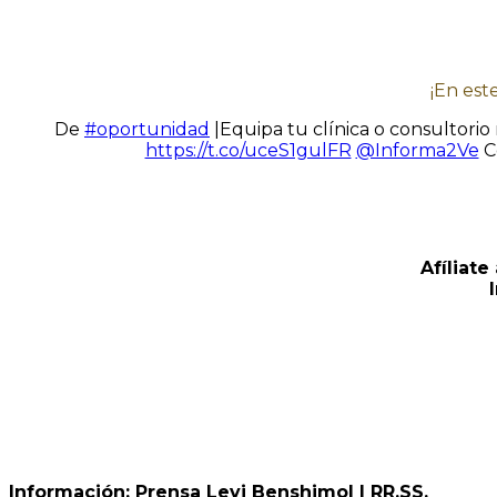
¡En est
De
#oportunidad
|Equipa tu clínica o consultori
https://t.co/uceS1gulFR
@Informa2Ve
C
Afíliat
Información: Prensa Levi Benshimol | RR.SS.