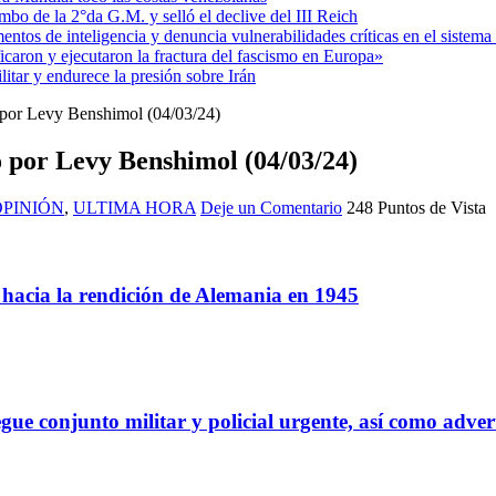
mbo de la 2°da G.M. y selló el declive del III Reich
entos de inteligencia y denuncia vulnerabilidades críticas en el sistem
aron y ejecutaron la fractura del fascismo en Europa»
itar y endurece la presión sobre Irán
 por Levy Benshimol (04/03/24)
o por Levy Benshimol (04/03/24)
OPINIÓN
,
ULTIMA HORA
Deje un Comentario
248 Puntos de Vista
a hacia la rendición de Alemania en 1945
gue conjunto militar y policial urgente, así como adver