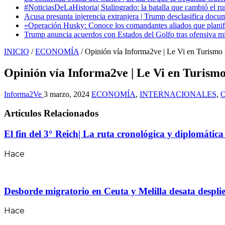
#NoticiasDeLaHistoria| Stalingrado: la batalla que cambió el ru
Acusa presunta injerencia extranjera | Trump desclasifica docum
«Operación Husky: Conoce los comandantes aliados que planific
Trump anuncia acuerdos con Estados del Golfo tras ofensiva mil
INICIO
/
ECONOMÍA
/
Opinión vía Informa2ve | Le Vi en Turismo
Opinión vía Informa2ve | Le Vi en Turism
Informa2Ve
3 marzo, 2024
ECONOMÍA
,
INTERNACIONALES
,
Artículos Relacionados
El fin del 3° Reich| La ruta cronológica y diplomátic
Hace
Desborde migratorio en Ceuta y Melilla desata desplie
Hace