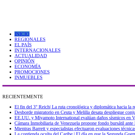
INICIO
REGIONALES
EL PAÍS
INTERNACIONALES
ACTUALIDAD
OPINIÓN
ECONOMÍA
PROMOCIONES
INMUEBLES
RECIENTEMENTE
El fin del 3° Reich| La ruta cronológica y diplomática hacia la
Desborde migratorio en Ceuta y Melilla desata despliegue conjun
EE.UU. y Miyamoto International evalúan daños sísmicos en Vene
Cámara Inmobiliaria de Venezuela propone fondo bursátil ante l
Mientras Barrett y especialistas efectuaron evaluaciones técni
La contienda oculta del Caribe | El día en que la Segunda Guer