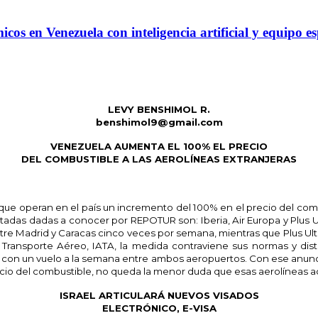
s en Venezuela con inteligencia artificial y equipo es
LEVY BENSHIMOL R.
benshimol9@gmail.com
VENEZUELA AUMENTA EL 100% EL PRECIO
DEL COMBUSTIBLE A LAS AEROLÍNEAS EXTRANJERAS
 que operan en el país un incremento del 100% en el precio del comb
 dadas a conocer por REPOTUR son: Iberia, Air Europa y Plus Ultra
entre Madrid y Caracas cinco veces por semana, mientras que Plus Ul
 Transporte Aéreo, IATA, la medida contraviene sus normas y disto
n un vuelo a la semana entre ambos aeropuertos. Con ese anuncio 
 precio del combustible, no queda la menor duda que esas aerolíneas a
ISRAEL ARTICULARÁ NUEVOS VISADOS
ELECTRÓNICO, E-VISA