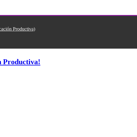
ión Productiva)
 Productiva!