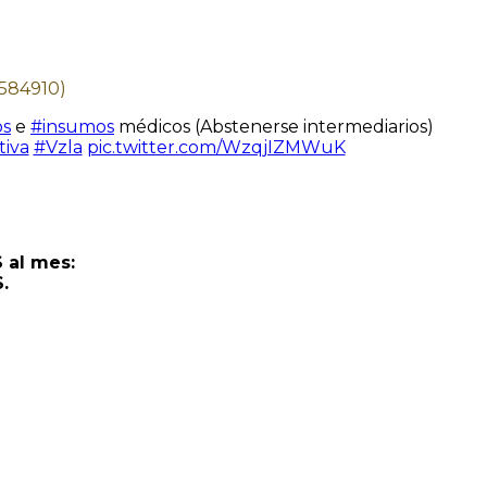
4584910)
os
e
#insumos
médicos (Abstenerse intermediarios)
iva
#Vzla
pic.twitter.com/WzqjIZMWuK
 al mes:
.