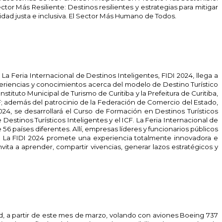
or Más Resiliente: Destinos resilientes y estrategias para mitigar
dad justa e inclusiva. El Sector Más Humano de Todos.
. La Feria Internacional de Destinos Inteligentes, FIDI 2024, llega a
eriencias y conocimientos acerca del modelo de Destino Turístico
stituto Municipal de Turismo de Curitiba y la Prefeitura de Curitiba,
AF; además del patrocinio de la Federación de Comercio del Estado,
4, se desarrollará el Curso de Formación en Destinos Turísticos
stinos Turísticos Inteligentes y el ICF. La Feria Internacional de
6 países diferentes. Allí, empresas líderes y funcionarios públicos
. La FIDI 2024 promete una experiencia totalmente innovadora e
ita a aprender, compartir vivencias, generar lazos estratégicos y
id, a partir de este mes de marzo, volando con aviones Boeing 737