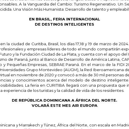
nsables. A la Vanguardia del Cambio: Turismo Regenerativo. Un Sect
dida. Una Visión Más Humanista: Desarrollo de talento y empleabili
EN BRASIL, FERIA INTERNACIONAL
DE DESTINOS INTELIGENTES
en la ciudad de Curitiba, Brasil, los días 17,18 y 19 de marzo de 2024
 profesionales y empresas líderes de todo el mundo compartirán exp
 Futuro y la Fundación Ciudad de La Plata, y cuenta con el apoyo del In
Turismo de Paraná, junto al Banco de Desarrollo de América Latina, C
 y Pequeñas Empresas, SEBRAE Paraná. En el marco de la FIDI 202
 Universidades Grupo Montevideo (AUGM), la Red Iberoamericana de De
virtual en noviembre de 2020 y convocó a más de 30 mil personas de 5
ncias y conocimientos acerca del modelo de destino inteligente
ibilidades. La feria en CURITIBA llegará con una propuesta que inv
xperiencia de los turistas y la calidad de vida de los residentes.
DE REPÚBLICA DOMINICANA A ÁFRICA DEL NORTE.
VOLARÁ ESTE MES AIR EUROPA
minicana y Marrakech y Túnez, África del Norte, con escala en Madr