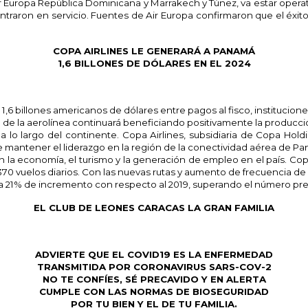
Air Europa República Dominicana y Marrakech y Túnez, va estar operat
traron en servicio. Fuentes de Air Europa confirmaron que el éxito
COPA AIRLINES LE GENERARÁ A PANAMÁ
1,6 BILLONES DE DÓLARES EN EL 2024
,6 billones americanos de dólares entre pagos al fisco, institucione
nto de la aerolínea continuará beneficiando positivamente la producc
a lo largo del continente. Copa Airlines, subsidiaria de Copa Holdi
de mantener el liderazgo en la región de la conectividad aérea de P
 la economía, el turismo y la generación de empleo en el país. Cop
 vuelos diarios. Con las nuevas rutas y aumento de frecuencia de v
ta 21% de incremento con respecto al 2019, superando el número pre
EL CLUB DE LEONES CARACAS LA GRAN FAMILIA
ADVIERTE QUE EL COVID19 ES LA ENFERMEDAD
TRANSMITIDA POR CORONAVIRUS SARS-COV-2
NO TE CONFÍES, SÉ PRECAVIDO Y EN ALERTA
CUMPLE CON LAS NORMAS DE BIOSEGURIDAD
POR TU BIEN Y EL DE TU FAMILIA.