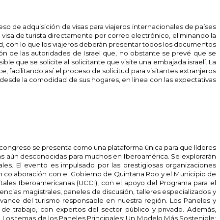
oceso de adquisición de visas para viajeros internacionales de países
 visa de turista directamente por correo electrónico, eliminando la
ud, con lo que los viajeros deberán presentar todos los documentos
ción de las autoridades de Israel que, no obstante se prevé que se
e que se solicite al solicitante que visite una embajada israelí. La
facilitando así el proceso de solicitud para visitantes extranjeros
do desde la comodidad de sus hogares, en línea con las expectativas
te congreso se presenta como una plataforma única para que líderes
cas aún desconocidas para muchos en Iberoamérica. Se explorarán
ales. El evento es impulsado por las prestigiosas organizaciones
n colaboración con el Gobierno de Quintana Roo y el Municipio de
tales Iberoamericanas (UCCI), con el apoyo del Programa para el
ncias magistrales, paneles de discusión, talleres especializados y
vance del turismo responsable en nuestra región. Los Paneles y
de trabajo, con expertos del sector público y privado. Además,
 Los temas de los Paneles Principales: Un Modelo Más Sostenible: