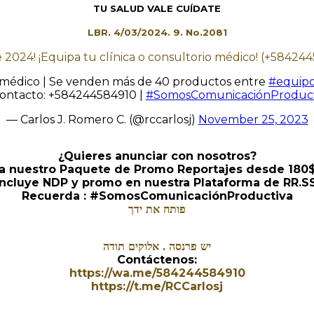
TU SALUD VALE CUÍDATE
LBR. 4/03/2024. 9. No.2081
e 2024! ¡Equipa tu clínica o consultorio médico! (+58424
o médico | Se venden más de 40 productos entre
#equip
ontacto: +584244584910 |
#SomosComunicaciónProduct
— Carlos J. Romero C. (@rccarlosj)
November 25, 2023
¿Quieres anunciar con nosotros?
e a nuestro Paquete de Promo Reportajes desde 180$
Incluye NDP y promo en nuestra Plataforma de RR.SS
Recuerda : #SomosComunicaciónProductiva
פותח את ידך
יש פרנסה . אלוקים תודה
Contáctenos:
https://wa.me/584244584910
https://t.me/RCCarlosj