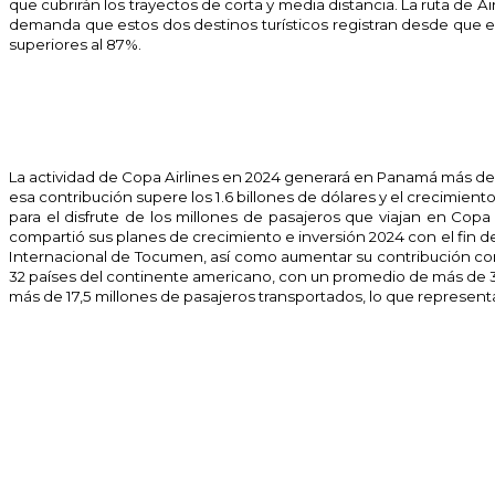
que cubrirán los trayectos de corta y media distancia. La ruta de 
demanda que estos dos destinos turísticos registran desde que en
superiores al 87%.
La actividad de Copa Airlines en 2024 generará en Panamá más de 1
esa contribución supere los 1.6 billones de dólares y el crecimie
para el disfrute de los millones de pasajeros que viajan en Copa 
compartió sus planes de crecimiento e inversión 2024 con el fin 
Internacional de Tocumen, así como aumentar su contribución con
32 países del continente americano, con un promedio de más de 370
más de 17,5 millones de pasajeros transportados, lo que represen