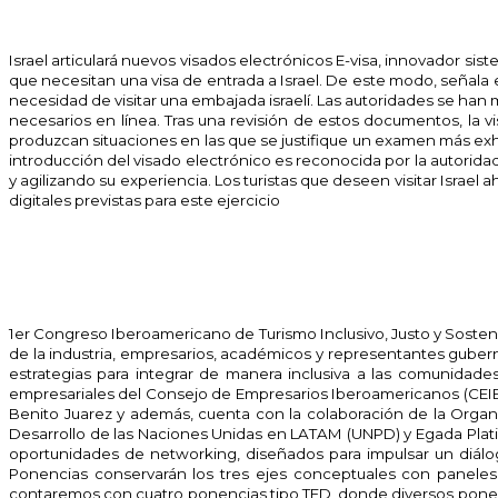
Israel articulará nuevos visados electrónicos E-visa, innovador sist
que necesitan una visa de entrada a Israel. De este modo, señala e
necesidad de visitar una embajada israelí. Las autoridades se han
necesarios en línea. Tras una revisión de estos documentos, la vi
produzcan situaciones en las que se justifique un examen más exhaus
introducción del visado electrónico es reconocida por la autoridad
y agilizando su experiencia. Los turistas que deseen visitar Israe
digitales previstas para este ejercicio
1er Congreso Iberoamericano de Turismo Inclusivo, Justo y Sosteni
de la industria, empresarios, académicos y representantes gube
estrategias para integrar de manera inclusiva a las comunidades
empresariales del Consejo de Empresarios Iberoamericanos (CEIB)
Benito Juarez y además, cuenta con la colaboración de la Organ
Desarrollo de las Naciones Unidas en LATAM (UNPD) y Egada Platino
oportunidades de networking, diseñados para impulsar un diálo
Ponencias conservarán los tres ejes conceptuales con paneles 
contaremos con cuatro ponencias tipo TED, donde diversos ponent