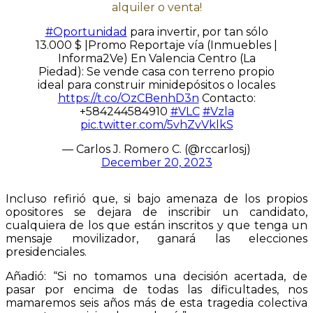
alquiler o venta!
#Oportunidad
para invertir, por tan sólo
13.000 $ |Promo Reportaje vía (Inmuebles |
Informa2Ve) En Valencia Centro (La
Piedad): Se vende casa con terreno propio
ideal para construir minidepósitos o locales
https://t.co/OzCBenhD3n
Contacto:
+584244584910
#VLC
#Vzla
pic.twitter.com/5vhZvVklkS
— Carlos J. Romero C. (@rccarlosj)
December 20, 2023
Incluso refirió que, si bajo amenaza de los propios
opositores se dejara de inscribir un candidato,
cualquiera de los que están inscritos y que tenga un
mensaje movilizador, ganará las elecciones
presidenciales.
Añadió: “Si no tomamos una decisión acertada, de
pasar por encima de todas las dificultades, nos
mamaremos seis años más de esta tragedia colectiva