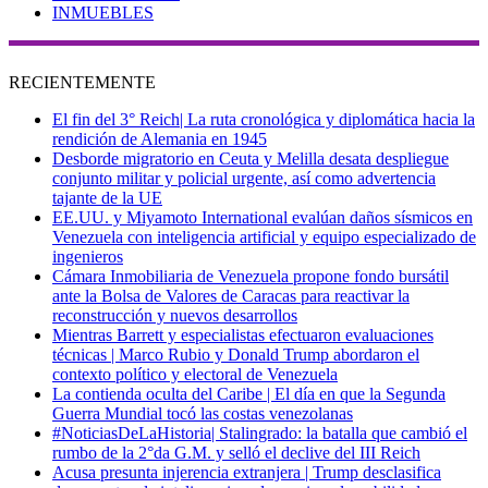
INMUEBLES
RECIENTEMENTE
El fin del 3° Reich| La ruta cronológica y diplomática hacia la
rendición de Alemania en 1945
Desborde migratorio en Ceuta y Melilla desata despliegue
conjunto militar y policial urgente, así como advertencia
tajante de la UE
EE.UU. y Miyamoto International evalúan daños sísmicos en
Venezuela con inteligencia artificial y equipo especializado de
ingenieros
Cámara Inmobiliaria de Venezuela propone fondo bursátil
ante la Bolsa de Valores de Caracas para reactivar la
reconstrucción y nuevos desarrollos
Mientras Barrett y especialistas efectuaron evaluaciones
técnicas | Marco Rubio y Donald Trump abordaron el
contexto político y electoral de Venezuela
La contienda oculta del Caribe | El día en que la Segunda
Guerra Mundial tocó las costas venezolanas
#NoticiasDeLaHistoria| Stalingrado: la batalla que cambió el
rumbo de la 2°da G.M. y selló el declive del III Reich
Acusa presunta injerencia extranjera | Trump desclasifica