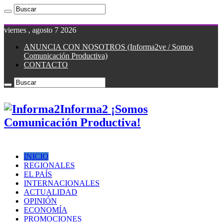
viernes , agosto 7 2026
ANUNCIA CON NOSOTROS (Informa2ve / Somos
Comunicación Productiva)
CONTACTO
Informa2 ¡Somos
Comunicación Productiva!
INICIO
REGIONALES
EL PAÍS
INTERNACIONALES
ACTUALIDAD
OPINIÓN
ECONOMÍA
PROMOCIONES