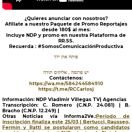
¿Quieres anunciar con nosotros?
Afíliate a nuestro Paquete de Promo Reportajes
desde 180$ al mes:
Incluye NDP y promo en nuestra Plataforma de
RR.SS.
Recuerda : #SomosComunicaciónProductiva
פותח את ידך
יש פרנסה . אלוקים תודה
Contáctenos:
https://wa.me/584244584910
https://t.me/RCCarlosj
Información: NDP Vladimir Villegas TV| Agencias
Transcripción: C. Romero (C.N.P. 24.081) | B.
Bracho (C.N.P. 12.249) |
Otras Noticias vía Informa2Ve.:
Período de
inscripción finaliza este 25/03 | Bertucci, Rausseo,
Fermín y Ratti se postularon como candidatos