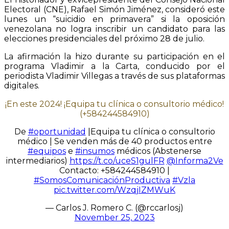
Electoral (CNE), Rafael Simón Jiménez, consideró este
lunes un “suicidio en primavera” si la oposición
venezolana no logra inscribir un candidato para las
elecciones presidenciales del próximo 28 de julio.
La afirmación la hizo durante su participación en el
programa Vladimir a la Carta, conducido por el
periodista Vladimir Villegas a través de sus plataformas
digitales.
¡En este 2024! ¡Equipa tu clínica o consultorio médico!
(+584244584910)
De
#oportunidad
|Equipa tu clínica o consultorio
médico | Se venden más de 40 productos entre
#equipos
e
#insumos
médicos (Abstenerse
intermediarios)
https://t.co/uceS1gulFR
@Informa2Ve
Contacto: +584244584910 |
#SomosComunicaciónProductiva
#Vzla
pic.twitter.com/WzqjIZMWuK
— Carlos J. Romero C. (@rccarlosj)
November 25, 2023