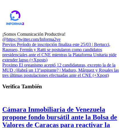
¡Somos Comunicación Productiva!
@https://twitter.com/Informa2ve
Previos
Período de inscripción finaliza este 25/03 | Bertucci,
Rausseo, Fermín y Ratti se postularon como candidatos
presidenciales ante el CNE mientras la Plataforma Unitaria pide
extender lapso (+Xposts)
Proximo
El organismo aceptó 12 candidaturas, excepto la de la
MUD ¿Habrá un 13°aspirante? | Maduro, Márquez y Rosales las
tres últimas postulaciones efectuadas ante el CNE (+Xpost)
Verifica También
Cámara Inmobiliaria de Venezuela
propone fondo bursátil ante la Bolsa de
Valores de Caracas para reactivar la