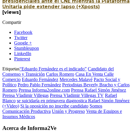
presidenciales ante el CNE mientras la Plataforma
Unitaria pide extender lapso (+Xposts)
[views]
Compartir
Facebook
Twitter
Google +
Stumbleupon
LinkedIn
Pinterest
Etiquetas
“Eduardo Fernández es el indicado”
Candidato del
Consenso y Transición
Carlos Romero
Casa En Venta Calle
Comercio
Eduardo Fernández
Mercedes Malavé
Pacto Social y
Político
Pedro Pablo Fernández
Periodistas Beverly Bracho y Carlos
Romero
Prensa Informa2online.com
Prensa Rafael Simón Jiménez
Prensa Vladimir Villegas
Prensa Vladimir Villegas TV
Rafael
Blanco
se suicidaría en primavera diagnostica Rafael Simón Jiménez
(+Video)
Si la oposición no inscribe candidato
Somos
Comunicación Productiva
Unión y Progreso
Venta de Equipos e
Insumos Médicos
Acerca de Informa2Ve