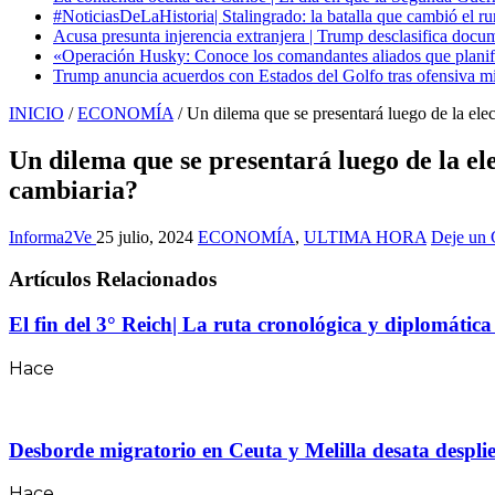
#NoticiasDeLaHistoria| Stalingrado: la batalla que cambió el ru
Acusa presunta injerencia extranjera | Trump desclasifica docum
«Operación Husky: Conoce los comandantes aliados que planific
Trump anuncia acuerdos con Estados del Golfo tras ofensiva mil
INICIO
/
ECONOMÍA
/
Un dilema que se presentará luego de la elecc
Un dilema que se presentará luego de la elec
cambiaria?
Informa2Ve
25 julio, 2024
ECONOMÍA
,
ULTIMA HORA
Deje un 
Artículos Relacionados
El fin del 3° Reich| La ruta cronológica y diplomátic
Hace
Desborde migratorio en Ceuta y Melilla desata desplie
Hace