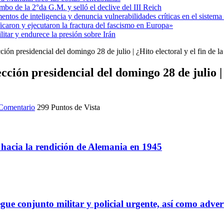
mbo de la 2°da G.M. y selló el declive del III Reich
entos de inteligencia y denuncia vulnerabilidades críticas en el sistem
aron y ejecutaron la fractura del fascismo en Europa»
itar y endurece la presión sobre Irán
ión presidencial del domingo 28 de julio | ¿Hito electoral y el fin de la
ción presidencial del domingo 28 de julio | ¿
Comentario
299 Puntos de Vista
a hacia la rendición de Alemania en 1945
gue conjunto militar y policial urgente, así como adver