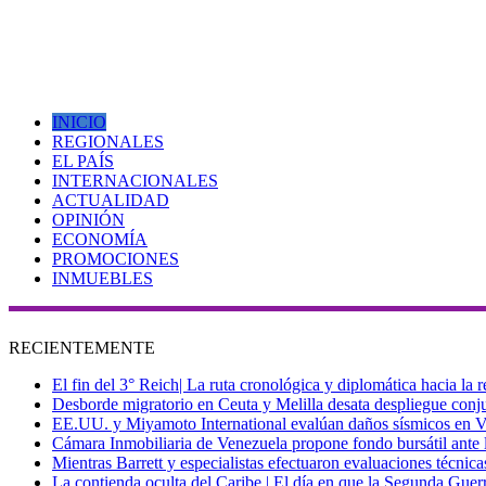
INICIO
REGIONALES
EL PAÍS
INTERNACIONALES
ACTUALIDAD
OPINIÓN
ECONOMÍA
PROMOCIONES
INMUEBLES
RECIENTEMENTE
El fin del 3° Reich| La ruta cronológica y diplomática hacia la
Desborde migratorio en Ceuta y Melilla desata despliegue conjun
EE.UU. y Miyamoto International evalúan daños sísmicos en Vene
Cámara Inmobiliaria de Venezuela propone fondo bursátil ante l
Mientras Barrett y especialistas efectuaron evaluaciones técni
La contienda oculta del Caribe | El día en que la Segunda Guer