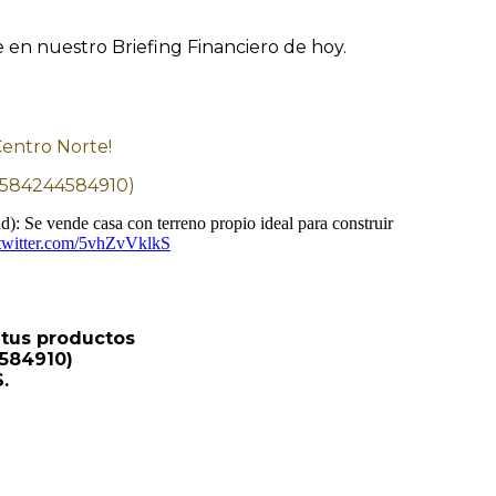
e en nuestro Briefing Financiero de hoy.
 Centro Norte!
 (+584244584910)
): Se vende casa con terreno propio ideal para construir
.twitter.com/5vhZvVklkS
 tus productos
4584910)
.