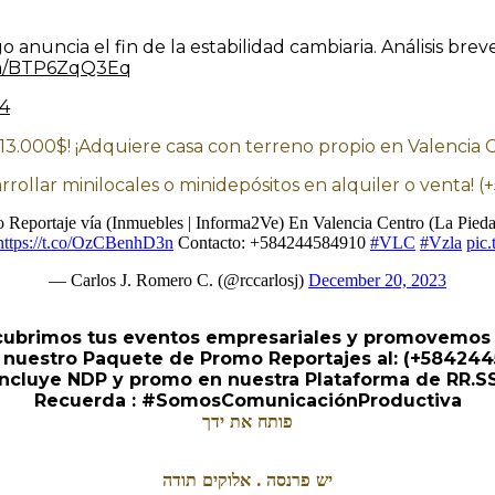
 anuncia el fin de la estabilidad cambiaria. Análisis brev
com/BTP6ZqQ3Eq
24
 13.000$! ¡Adquiere casa con terreno propio en Valencia
arrollar minilocales o minidepósitos en alquiler o venta!
mo Reportaje vía (Inmuebles | Informa2Ve) En Valencia Centro (La Piedad
https://t.co/OzCBenhD3n
Contacto: +584244584910
#VLC
#Vzla
pic
— Carlos J. Romero C. (@rccarlosj)
December 20, 2023
cubrimos tus eventos empresariales y promovemos
a nuestro Paquete de Promo Reportajes al: (+58424
Incluye NDP y promo en nuestra Plataforma de RR.SS
Recuerda : #SomosComunicaciónProductiva
פותח את ידך
יש פרנסה . אלוקים תודה