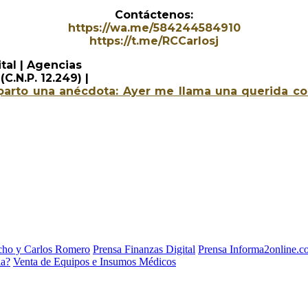
Contáctenos:
https://wa.me/584244584910
https://t.me/RCCarlosj
tal | Agencias
C.N.P. 12.249) |
parto una anécdota: Ayer me llama una querida col
acho y Carlos Romero
Prensa Finanzas Digital
Prensa Informa2online.
ia?
Venta de Equipos e Insumos Médicos