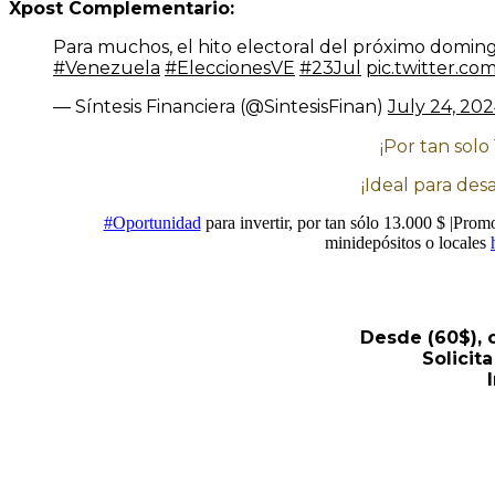
Xpost Complementario:
Para muchos, el hito electoral del próximo domingo
#Venezuela
#EleccionesVE
#23Jul
pic.twitter.
— Síntesis Financiera (@SintesisFinan)
July 24, 20
¡Por tan solo
¡Ideal para des
#Oportunidad
para invertir, por tan sólo 13.000 $ |Pro
minidepósitos o locales
Desde (60$), 
Solicit