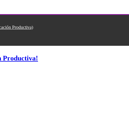
ión Productiva)
 Productiva!