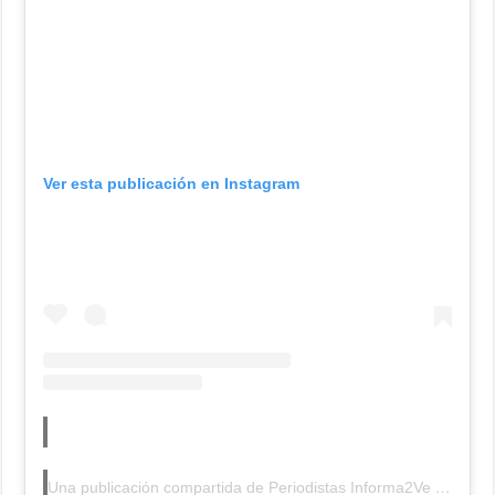
Ver esta publicación en Instagram
Una publicación compartida de Periodistas Informa2Ve (Alterna) (@periodistasinforma2ve)