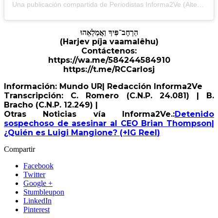
Una publicación compartida de Periodistas Informa2Ve (Alterna) (@periodistasinforma2ve)
הַרְחֶב־פִּיךָ וַאֲמַלְאֵהוּ
(Harjev píja vaamalêhu)
Contáctenos:
https://wa.me/584244584910
https://t.me/RCCarlosj
Información: Mundo UR| Redacción Informa2Ve
Transcripción: C. Romero (C.N.P. 24.081) | B.
Bracho (C.N.P. 12.249) |
Otras Noticias vía Informa2Ve.:
Detenido
sospechoso de asesinar al CEO Brian Thompson|
¿Quién es Luigi Mangione? (+IG Reel)
Compartir
Facebook
Twitter
Google +
Stumbleupon
LinkedIn
Pinterest