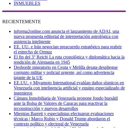
INMUEBLES
RECIENTEMENTE
informa2online.com anuncia el lanzamiento de ADAI, una
nueva propuesta editorial de interpretación astrológica con
asistencia inteligente
EE. UU. e Irán negocian preacuerdo estratégico para reabrir
el estrecho de Ormuz
El fin del 3° Reich| La ruta cronológica y diplomática hacia la
rendición de Alemania en 1945
Desborde migratorio en Ceuta y Melilla desata despliegue
conjunto militar y policial urgente, así como advertencia
tajante de la UE
EE.UU. y Miyamoto International evalúan daños sísmicos en
Venezuela con inteligencia artificial y equipo especializado de
ingenieros
Cámara Inmobiliaria de Venezuela propone fondo bursátil
ante la Bolsa de Valores de Caracas para reactivar la
reconstrucción y nuevos desarrollos
Mientras Barrett y especialistas efectuaron evaluaciones
técnicas | Marco Rubio y Donald Trump abordaron el
contexto político y electoral de Venezuela