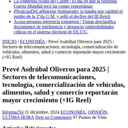
La contienda oculta del Caribe | El día en que la Segunda
Guerra Mundial tocó las costas venezolanas
#NoticiasDeLaHistoria| Stalingrado: la batalla que cambió el
rumbo de la 2°da G.M. y selló el declive del III Reich
Acusa presunta injerencia extranjera | Trump desclasifica
documentos de inteligencia y denuncia vulnerabilidades
críticas en el sistema electoral de EE.UU.
INICIO
/
ECONOMÍA
/
Prevé Asdrúbal Oliveros para 2025 |
Sectores de telecomunicaciones, tecnología, comercialización de
vehículos, alimentos, salud y comercio reportarán mayor crecimiento
(+IG Reel)
Prevé Asdrúbal Oliveros para 2025 |
Sectores de telecomunicaciones,
tecnología, comercialización de vehículos,
alimentos, salud y comercio reportarán
mayor crecimiento (+IG Reel)
Informa2Ve
11 diciembre, 2024
ECONOMÍA
,
OPINIÓN
,
ULTIMA HORA
Deje un Comentario
97 Puntos de Vista