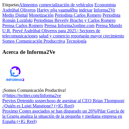
Etiquetas
Alimentos
comercialización de vehículos
Economista
Asdrúbal Oliveros
Harjev píja vaamalêhu
indexar
Informa2Ve
Medio Digital
Monetización
Periodista Carlos Romero
Periodista
Román Loziński
Periodistas Beverly Bracho y Carlos Romero
Prensa Carlos Romero
Prensa Informa2online.com
Prensa Mundo
U.R.
Prevé Asdrúbal Oliveros para 2025 | Sectores de
telecomunicaciones
salud y comercio reportarán mayor crecimiento
Somos Comunicación Producctiva
Tecnología
Acerca de Informa2Ve
¡Somos Comunicación Productiva!
@https://twitter.com/Informa2ve
Previos
Detenido sospechoso de asesinar al CEO Brian Thompson|
¿Quién es Luigi Mangione? (+IG Reel)
Proximo
Costes asociados se han disparado un 26%|Pilar García de
la Granja analiza la situación de la pequeña y mediana empresa en
España (+IG Reel)