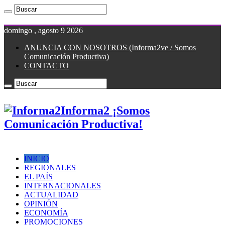
domingo , agosto 9 2026
ANUNCIA CON NOSOTROS (Informa2ve / Somos
Comunicación Productiva)
CONTACTO
Informa2 ¡Somos
Comunicación Productiva!
INICIO
REGIONALES
EL PAÍS
INTERNACIONALES
ACTUALIDAD
OPINIÓN
ECONOMÍA
PROMOCIONES