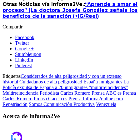
Otras Noticias vía Informa2Ve.:
“Aprende a amar el
proceso” |La doctora Josefa González señala los
beneficios de la sanación (+IG/Reel)
Compartir
Facebook
Twitter
Google +
Stumbleupon
LinkedIn
Pinterest
Etiquetas
Considerados de alta peligrosidad y con un extenso
historial
Cuidadanos de alta peligrosidad
España
Inmigrantes
La
Policía expulsa de España a 20 inmigrantes “multirreincidentes”
Multirreincidencia
Periodista Carlos Romero
Prensa ABC es
Prensa
Carlos Romero
Prensa Gaceta.es
Prensa Informa2online.com
Repatriación
Somos Comunicación Productiva
Venezuela
Acerca de Informa2Ve