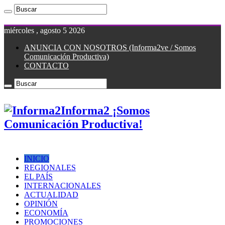
miércoles , agosto 5 2026
ANUNCIA CON NOSOTROS (Informa2ve / Somos
Comunicación Productiva)
CONTACTO
Informa2 ¡Somos
Comunicación Productiva!
INICIO
REGIONALES
EL PAÍS
INTERNACIONALES
ACTUALIDAD
OPINIÓN
ECONOMÍA
PROMOCIONES