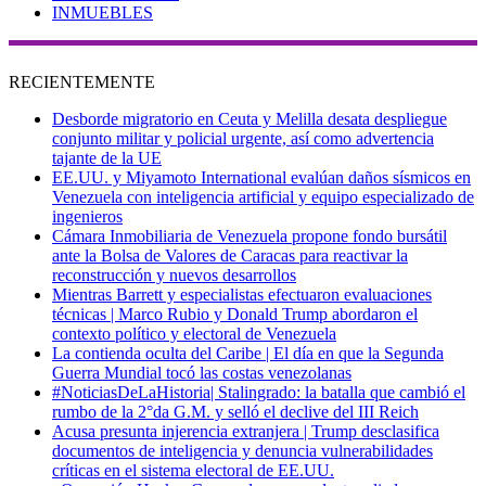
INMUEBLES
RECIENTEMENTE
Desborde migratorio en Ceuta y Melilla desata despliegue
conjunto militar y policial urgente, así como advertencia
tajante de la UE
EE.UU. y Miyamoto International evalúan daños sísmicos en
Venezuela con inteligencia artificial y equipo especializado de
ingenieros
Cámara Inmobiliaria de Venezuela propone fondo bursátil
ante la Bolsa de Valores de Caracas para reactivar la
reconstrucción y nuevos desarrollos
Mientras Barrett y especialistas efectuaron evaluaciones
técnicas | Marco Rubio y Donald Trump abordaron el
contexto político y electoral de Venezuela
La contienda oculta del Caribe | El día en que la Segunda
Guerra Mundial tocó las costas venezolanas
#NoticiasDeLaHistoria| Stalingrado: la batalla que cambió el
rumbo de la 2°da G.M. y selló el declive del III Reich
Acusa presunta injerencia extranjera | Trump desclasifica
documentos de inteligencia y denuncia vulnerabilidades
críticas en el sistema electoral de EE.UU.