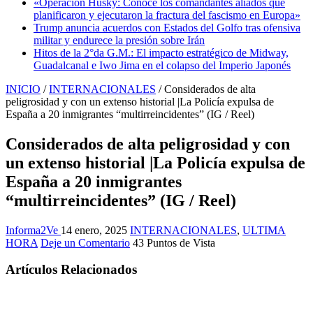
«Operación Husky: Conoce los comandantes aliados que
planificaron y ejecutaron la fractura del fascismo en Europa»
Trump anuncia acuerdos con Estados del Golfo tras ofensiva
militar y endurece la presión sobre Irán
Hitos de la 2°da G.M.: El impacto estratégico de Midway,
Guadalcanal e Iwo Jima en el colapso del Imperio Japonés
INICIO
/
INTERNACIONALES
/
Considerados de alta
peligrosidad y con un extenso historial |La Policía expulsa de
España a 20 inmigrantes “multirreincidentes” (IG / Reel)
Considerados de alta peligrosidad y con
un extenso historial |La Policía expulsa de
España a 20 inmigrantes
“multirreincidentes” (IG / Reel)
Informa2Ve
14 enero, 2025
INTERNACIONALES
,
ULTIMA
HORA
Deje un Comentario
43 Puntos de Vista
Artículos Relacionados