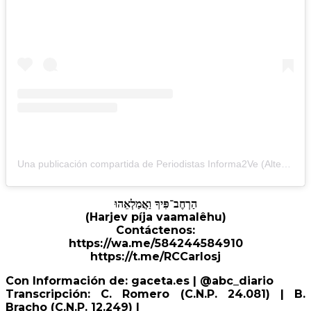
Una publicación compartida de Periodistas Informa2Ve (Alterna) (@periodistasinforma2ve)
הַרְחֶב־פִּיךָ וַאֲמַלְאֵהוּ
(Harjev píja vaamalêhu)
Contáctenos:
https://wa.me/584244584910
https://t.me/RCCarlosj
Con Información de: gaceta.es | @abc_diario
Transcripción: C. Romero (C.N.P. 24.081) | B.
Bracho (C.N.P. 12.249) |