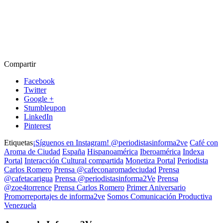
Compartir
Facebook
Twitter
Google +
Stumbleupon
LinkedIn
Pinterest
Etiquetas
¡Síguenos en Instagram! @periodistasinforma2ve
Café con
Aroma de Ciudad
España
Hispanoamérica
Iberoamérica
Indexa
Portal
Interacción Cultural compartida
Monetiza Portal
Periodista
Carlos Romero
Prensa @cafeconaromadeciudad
Prensa
@cafetacarigua
Prensa @periodistasinforma2Ve
Prensa
@zoe4torrence
Prensa Carlos Romero
Primer Aniversario
Promorreportajes de informa2ve
Somos Comunicación Productiva
Venezuela