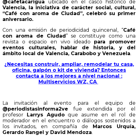
@cafetacarigua
ubicado en el casco histórico de
Valencia, la iniciativa de carácter social, cultural,
“Café con aroma de Ciudad”, celebró su primer
aniversario.
Con una emisión de periodicidad quincenal, “
Café
con aroma de Ciudad
” se constituye como una
revista o espacio en vivo ideado
para promover
eventos culturales, hablar de historia, y del
ámbito local de Valencia, Carabobo y Venezuela
.
¿Necesitas construir, ampliar, remodelar tu casa,
oficina, galpón o kit de vivienda? Entonces
contacta a los mejores a nivel nacional :
Multiservicios WZ, CA
La invitación al evento para el equipo de
@periodistasinforma2ve
fue extendida por el
profesor
Larrys Agudo
que asume en el rol de
moderador en el encuentro o diálogos sostenidos a
los invitados, en compañía de
Marcos Urquía,
Gerardo Rangel y David Mendoza
.