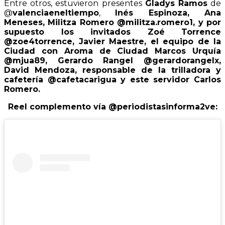
Entre otros, estuvieron presentes
Gladys Ramos
de
@
valenciaeneltiempo
,
Inés Espinoza, Ana
Meneses, Militza Romero @militza.romero1, y por
supuesto los invitados Zoé Torrence
@zoe4torrence, Javier Maestre, el equipo de la
Ciudad con Aroma de Ciudad Marcos Urquía
@mjua89, Gerardo Rangel @gerardorangelx,
David Mendoza, responsable de la trilladora y
cafetería @cafetacarigua y este servidor Carlos
Romero.
Reel complemento
vía
@periodistasinforma2ve: