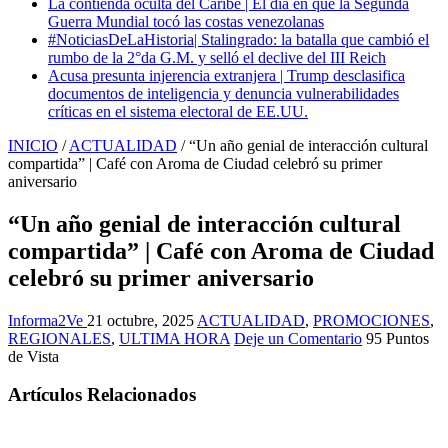
La contienda oculta del Caribe | El día en que la Segunda
Guerra Mundial tocó las costas venezolanas
#NoticiasDeLaHistoria| Stalingrado: la batalla que cambió el
rumbo de la 2°da G.M. y selló el declive del III Reich
Acusa presunta injerencia extranjera | Trump desclasifica
documentos de inteligencia y denuncia vulnerabilidades
críticas en el sistema electoral de EE.UU.
INICIO
/
ACTUALIDAD
/
“Un año genial de interacción cultural
compartida” | Café con Aroma de Ciudad celebró su primer
aniversario
“Un año genial de interacción cultural
compartida” | Café con Aroma de Ciudad
celebró su primer aniversario
Informa2Ve
21 octubre, 2025
ACTUALIDAD
,
PROMOCIONES
,
REGIONALES
,
ULTIMA HORA
Deje un Comentario
95 Puntos
de Vista
Artículos Relacionados