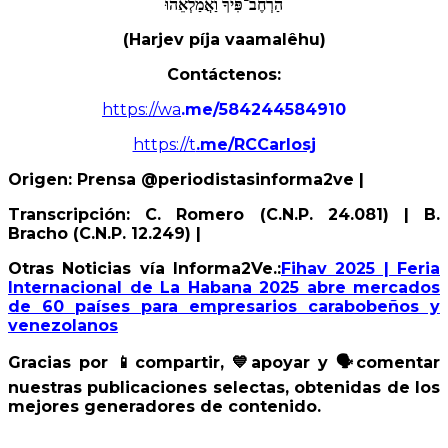
הַרְחֶב־פִּיךָ
וַאֲמַלְאֵהוּ
(Harjev píja vaamalêhu)
Contáctenos:
https://wa
.me/584244584910
https://t
.me/RCCarlosj
Origen:
Prensa @periodistasinforma2ve
|
Transcripción: C. Romero (C.N.P. 24.081) | B.
Bracho (C.N.P. 12.249) |
Otras Noticias vía Informa2Ve.:
Fihav 2025 | Feria
Internacional de La Habana 2025 abre mercados
de 60 países para empresarios carabobeños y
venezolanos
Gracias por
📱
compartir,
💙
apoyar y
🗣
️comentar
nuestras publicaciones selectas, obtenidas de los
mejores generadores de contenido.