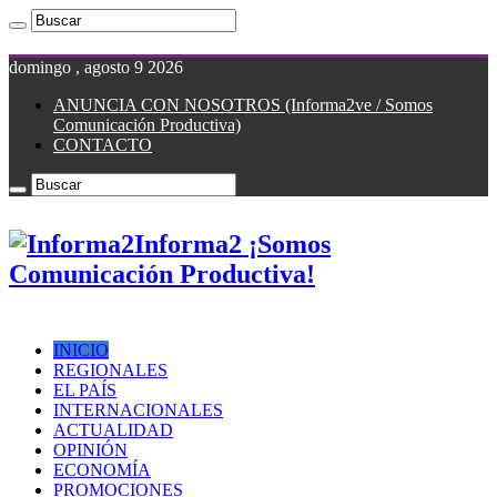
domingo , agosto 9 2026
ANUNCIA CON NOSOTROS (Informa2ve / Somos
Comunicación Productiva)
CONTACTO
Informa2 ¡Somos
Comunicación Productiva!
INICIO
REGIONALES
EL PAÍS
INTERNACIONALES
ACTUALIDAD
OPINIÓN
ECONOMÍA
PROMOCIONES