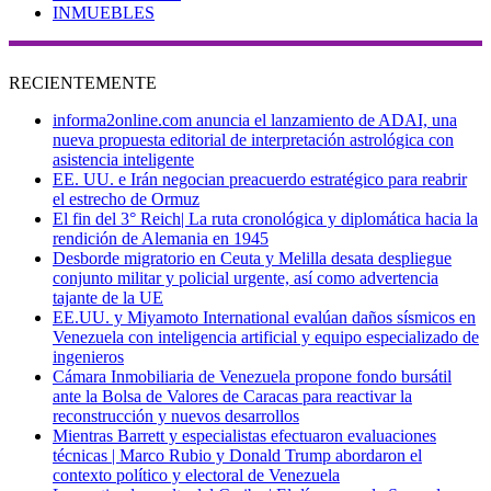
INMUEBLES
RECIENTEMENTE
informa2online.com anuncia el lanzamiento de ADAI, una
nueva propuesta editorial de interpretación astrológica con
asistencia inteligente
EE. UU. e Irán negocian preacuerdo estratégico para reabrir
el estrecho de Ormuz
El fin del 3° Reich| La ruta cronológica y diplomática hacia la
rendición de Alemania en 1945
Desborde migratorio en Ceuta y Melilla desata despliegue
conjunto militar y policial urgente, así como advertencia
tajante de la UE
EE.UU. y Miyamoto International evalúan daños sísmicos en
Venezuela con inteligencia artificial y equipo especializado de
ingenieros
Cámara Inmobiliaria de Venezuela propone fondo bursátil
ante la Bolsa de Valores de Caracas para reactivar la
reconstrucción y nuevos desarrollos
Mientras Barrett y especialistas efectuaron evaluaciones
técnicas | Marco Rubio y Donald Trump abordaron el
contexto político y electoral de Venezuela