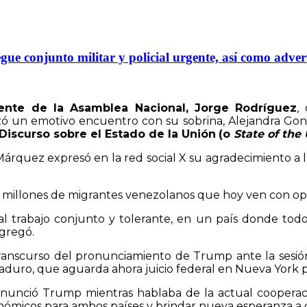
gue conjunto militar y policial urgente, así como adver
ente de la Asamblea Nacional, Jorge Rodríguez
,
ó un emotivo encuentro con su sobrina, Alejandra Gonz
Discurso sobre el Estado de la Unión
(o
State of the
 Márquez expresó en la red social X su agradecimiento 
millones de migrantes venezolanos que hoy ven con optim
 trabajo conjunto y tolerante, en un país donde todos
agregó.
transcurso del pronunciamiento de Trump ante la sesi
uro, que aguarda ahora juicio federal en Nueva York po
anunció Trump mientras hablaba de la actual coopera
nómicos para ambos países y brindar nueva esperanza a 