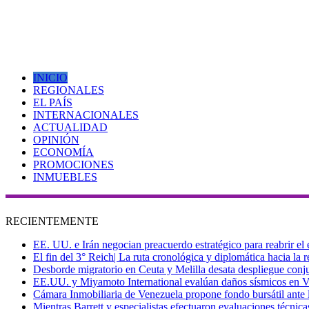
INICIO
REGIONALES
EL PAÍS
INTERNACIONALES
ACTUALIDAD
OPINIÓN
ECONOMÍA
PROMOCIONES
INMUEBLES
RECIENTEMENTE
EE. UU. e Irán negocian preacuerdo estratégico para reabrir el
El fin del 3° Reich| La ruta cronológica y diplomática hacia la
Desborde migratorio en Ceuta y Melilla desata despliegue conjun
EE.UU. y Miyamoto International evalúan daños sísmicos en Vene
Cámara Inmobiliaria de Venezuela propone fondo bursátil ante l
Mientras Barrett y especialistas efectuaron evaluaciones técni