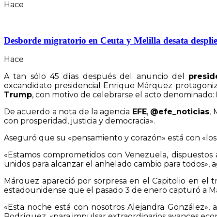
Hace
Desborde migratorio en Ceuta y Melilla desata desplie
Hace
A tan sólo 45 días después del anuncio del
presid
excandidato presidencial Enrique Márquez protagoniz
Trump
, con motivo de celebrarse el acto denominado:
De acuerdo a nota de la agencia
EFE
,
@efe_noticias
,
con prosperidad, justicia y democracia».
Aseguró que su «pensamiento y corazón» está con «los 
«Estamos comprometidos con Venezuela, dispuestos al
unidos para alcanzar el anhelado cambio para todos», 
Márquez apareció por sorpresa en el Capitolio en el 
estadounidense que el pasado 3 de enero capturó a Mad
«Esta noche está con nosotros Alejandra González», 
Rodríguez, «para impulsar extraordinarios avances eco