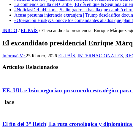
La contienda oculta del Caribe | El día en que la Segunda Guer
#NoticiasDeLaHistoria| Stalingrado: la batalla que cambió el ru
Acusa presunta injerencia extranjera | Trump desclasifica docum
«Operación Husky: Conoce los comandantes aliados que planific
INICIO
/
EL PAÍS
/
El excandidato presidencial Enrique Márquez agr
El excandidato presidencial Enrique Márqu
Informa2Ve
25 febrero, 2026
EL PAÍS
,
INTERNACIONALES
,
RE
Artículos Relacionados
EE. UU. e Irán negocian preacuerdo estratégico para 
Hace
El fin del 3° Reich| La ruta cronológica y diplomátic