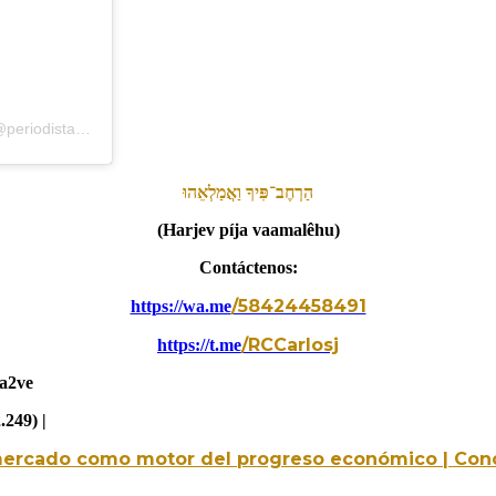
Una publicación compartida de Periodistas Informa2Ve (Alterna) (@periodistasinforma2ve)
הַרְחֶב־פִּיךָ
וַאֲמַלְאֵהוּ
(Harjev píja vaamalêhu)
Contáctenos:
/58424458491
https://wa.me
/RCCarlosj
https://t.me
a2ve
.249) |
 mercado como motor del progreso económico | Con