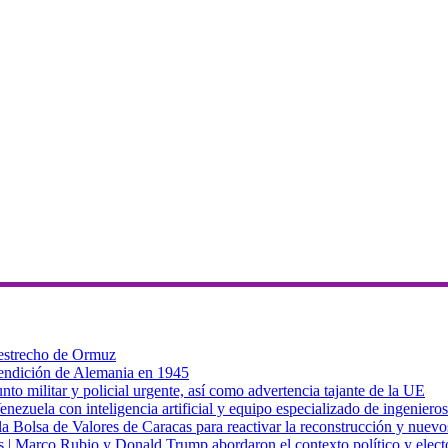
 estrecho de Ormuz
 rendición de Alemania en 1945
to militar y policial urgente, así como advertencia tajante de la UE
zuela con inteligencia artificial y equipo especializado de ingenieros
a Bolsa de Valores de Caracas para reactivar la reconstrucción y nuevo
cas | Marco Rubio y Donald Trump abordaron el contexto político y elec