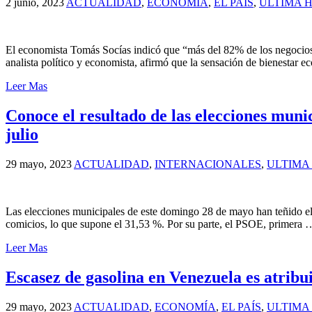
2 junio, 2023
ACTUALIDAD
,
ECONOMÍA
,
EL PAÍS
,
ULTIMA 
El economista Tomás Socías indicó que “más del 82% de los negocios
analista político y economista, afirmó que la sensación de bienestar
Leer Mas
Conoce el resultado de las elecciones muni
julio
29 mayo, 2023
ACTUALIDAD
,
INTERNACIONALES
,
ULTIMA
Las elecciones municipales de este domingo 28 de mayo han teñido el 
comicios, lo que supone el 31,53 %. Por su parte, el PSOE, primera 
Leer Mas
Escasez de gasolina en Venezuela es atrib
29 mayo, 2023
ACTUALIDAD
,
ECONOMÍA
,
EL PAÍS
,
ULTIMA