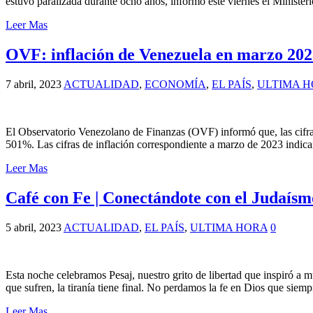
estuvo paralizada durante ocho años, informó este viernes el Ministe
Leer Mas
OVF: inflación de Venezuela en marzo 2023
7 abril, 2023
ACTUALIDAD
,
ECONOMÍA
,
EL PAÍS
,
ULTIMA 
El Observatorio Venezolano de Finanzas (OVF) informó que, las cifra
501%. Las cifras de inflación correspondiente a marzo de 2023 indic
Leer Mas
Café con Fe | Conectándote con el Judaísm
5 abril, 2023
ACTUALIDAD
,
EL PAÍS
,
ULTIMA HORA
0
Esta noche celebramos Pesaj, nuestro grito de libertad que inspiró a m
que sufren, la tiranía tiene final. No perdamos la fe en Dios que siem
Leer Mas