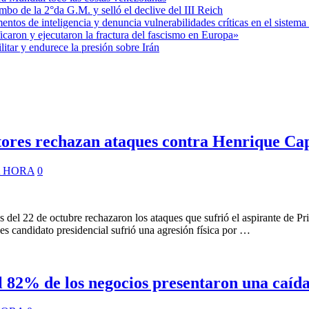
mbo de la 2°da G.M. y selló el declive del III Reich
entos de inteligencia y denuncia vulnerabilidades críticas en el sistem
aron y ejecutaron la fractura del fascismo en Europa»
itar y endurece la presión sobre Irán
tores rechazan ataques contra Henrique Cap
 HORA
0
as del 22 de octubre rechazaron los ataques que sufrió el aspirante de Pr
s candidato presidencial sufrió una agresión física por …
l 82% de los negocios presentaron una caída