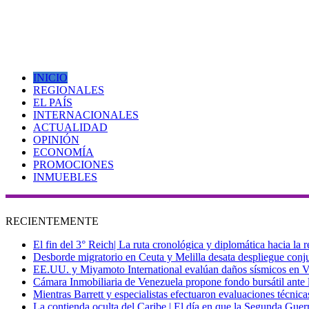
INICIO
REGIONALES
EL PAÍS
INTERNACIONALES
ACTUALIDAD
OPINIÓN
ECONOMÍA
PROMOCIONES
INMUEBLES
RECIENTEMENTE
El fin del 3° Reich| La ruta cronológica y diplomática hacia la
Desborde migratorio en Ceuta y Melilla desata despliegue conjun
EE.UU. y Miyamoto International evalúan daños sísmicos en Vene
Cámara Inmobiliaria de Venezuela propone fondo bursátil ante l
Mientras Barrett y especialistas efectuaron evaluaciones técni
La contienda oculta del Caribe | El día en que la Segunda Guer