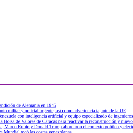
 rendición de Alemania en 1945
to militar y policial urgente, así como advertencia tajante de la UE
zuela con inteligencia artificial y equipo especializado de ingenieros
a Bolsa de Valores de Caracas para reactivar la reconstrucción y nuevo
cas | Marco Rubio y Donald Trump abordaron el contexto político y elec
ra Mundial tocó las costas venezolanas