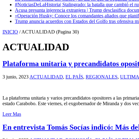
#NoticiasDeLaHistoria| Stalingrado: la batalla que cambió el ru
Acusa presunta injerencia extranjera | Trump desclasifica docum
«Operación Husky: Conoce los comandantes aliados que planific
Trump anuncia acuerdos con Estados del Golfo tras ofensiva mil
INICIO
/
ACTUALIDAD
(Pagina 30)
ACTUALIDAD
Plataforma unitaria y precandidatos oposi
3 junio, 2023
ACTUALIDAD
,
EL PAÍS
,
REGIONALES
,
ULTIMA
La plataforma unitaria y varios precandidatos opositores a las primari
estado Carabobo. Este viernes, el exgobernador de Miranda y dos vece
Leer Mas
En entrevista Tomás Socías indicó: Más de