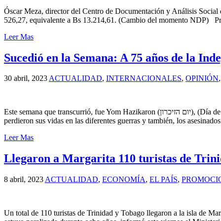
Óscar Meza, director del Centro de Documentación y Análisis Social
526,27, equivalente a Bs 13.214,61. (Cambio del momento NDP) Pr
Leer Mas
Sucedió en la Semana: A 75 años de la Ind
30 abril, 2023
ACTUALIDAD
,
INTERNACIONALES
,
OPINIÓN
Este semana que transcurrió, fue Yom Hazikaron (יום הזיכרון), (Día de la Memoria o recuerdo) en Israel. El Día para recordar a todos los soldados de la (צבא הגנה לישראל), (Fuerzas de Defensa de Israel) que,
perdieron sus vidas en las diferentes guerras y también, los asesinado
Leer Mas
Llegaron a Margarita 110 turistas de Trini
8 abril, 2023
ACTUALIDAD
,
ECONOMÍA
,
EL PAÍS
,
PROMOCI
Un total de 110 turistas de Trinidad y Tobago llegaron a la isla de Mar