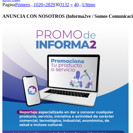
Pagina
Primero
...
10
20
«
28
29
30
31
32
»
40
...
Ultimo
ANUNCIA CON NOSOTROS (Informa2ve / Somos Comunicacio