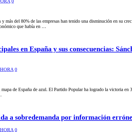
HORA
0
 y más del 80% de las empresas han tenido una disminución en su crec
 económico que había en …
cipales en España y sus consecuencias: Sánc
 HORA
0
mapa de España de azul. El Partido Popular ha logrado la victoria en 3.
…
uida a sobredemanda por información erróne
 HORA
0