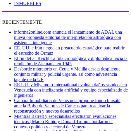
INMUEBLES
RECIENTEMENTE
informa2online.com anuncia el lanzamiento de ADAI, una
nueva propuesta editorial de interpretación astrológica con
asistencia inteligente
EE. UU. e Irán negocian preacuerdo estratégico para reabrir
el estrecho de Ormuz
El fin del 3° Reich| La ruta cronológica y diplomática hacia la
rendición de Alemania en 1945
Desborde migratorio en Ceuta y Melilla desata despliegue
conjunto militar y policial urgente, así como advertencia
tajante de la UE
EE.UU. y Miyamoto International evalúan daños sísmicos en
Venezuela con inteligencia artificial y equipo especializado de
ingenieros
Cámara Inmobiliaria de Venezuela propone fondo bursátil
ante la Bolsa de Valores de Caracas para reactivar la
reconstrucción y nuevos desarrollos
Mientras Barrett y especialistas efectuaron evaluaciones
técnicas | Marco Rubio y Donald Trump abordaron el
contexto político y electoral de Venezuela