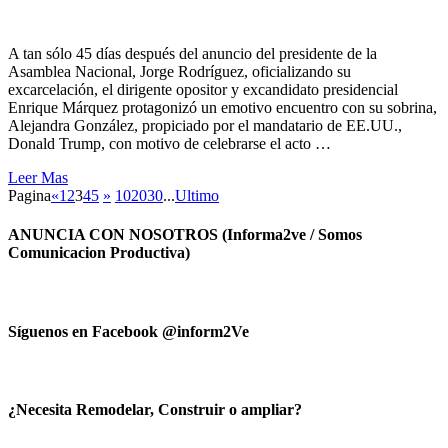
A tan sólo 45 días después del anuncio del presidente de la
Asamblea Nacional, Jorge Rodríguez, oficializando su
excarcelación, el dirigente opositor y excandidato presidencial
Enrique Márquez protagonizó un emotivo encuentro con su sobrina,
Alejandra González, propiciado por el mandatario de EE.UU.,
Donald Trump, con motivo de celebrarse el acto …
Leer Mas
Pagina
«
1
2
3
4
5
»
10
20
30
...
Ultimo
ANUNCIA CON NOSOTROS (Informa2ve / Somos
Comunicacion Productiva)
Síguenos en Facebook @inform2Ve
¿Necesita Remodelar, Construir o ampliar?