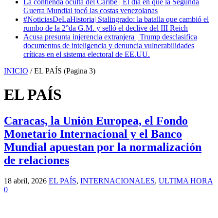
La contienda oculta del Caribe | El día en que la Segunda
Guerra Mundial tocó las costas venezolanas
#NoticiasDeLaHistoria| Stalingrado: la batalla que cambió el
rumbo de la 2°da G.M. y selló el declive del III Reich
Acusa presunta injerencia extranjera | Trump desclasifica
documentos de inteligencia y denuncia vulnerabilidades
críticas en el sistema electoral de EE.UU.
INICIO
/
EL PAÍS
(Pagina 3)
EL PAÍS
Caracas, la Unión Europea, el Fondo
Monetario Internacional y el Banco
Mundial apuestan por la normalización
de relaciones
18 abril, 2026
EL PAÍS
,
INTERNACIONALES
,
ULTIMA HORA
0