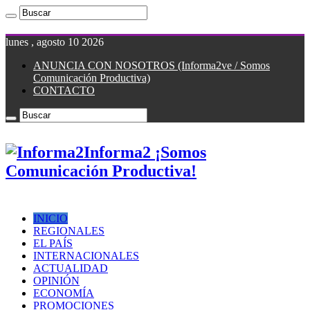
lunes , agosto 10 2026
ANUNCIA CON NOSOTROS (Informa2ve / Somos
Comunicación Productiva)
CONTACTO
Informa2 ¡Somos
Comunicación Productiva!
INICIO
REGIONALES
EL PAÍS
INTERNACIONALES
ACTUALIDAD
OPINIÓN
ECONOMÍA
PROMOCIONES