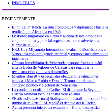
INMUEBLES
RECIENTEMENTE
El fin del 3° Reich| La ruta cronológica y diplomática hacia la
rendición de Alemania en 1945
Desborde migratorio en Ceuta y Melilla desata despliegue
conjunto militar y policial urgente, así como advertencia
tajante de la UE
EE.UU. y Miyamoto International evalúan daños sísmicos en
Venezuela con inteligencia artificial y equipo especializado de
ingenieros
Cámara Inmobiliaria de Venezuela propone fondo bursátil
ante la Bolsa de Valores de Caracas para reactivar la
reconstrucción y nuevos desarrollos
Mientras Barrett y especialistas efectuaron evaluaciones
técnicas | Marco Rubio y Donald Trump abordaron el
contexto político y electoral de Venezuela
La contienda oculta del Caribe | El día en que la Segunda
Guerra Mundial tocó las costas venezolanas
#NoticiasDeLaHistoria| Stalingrado: la batalla que cambió el
rumbo de la 2°da G.M. y selló el declive del III Reich
Acusa presunta injerencia extranjera | Trump desclasifica