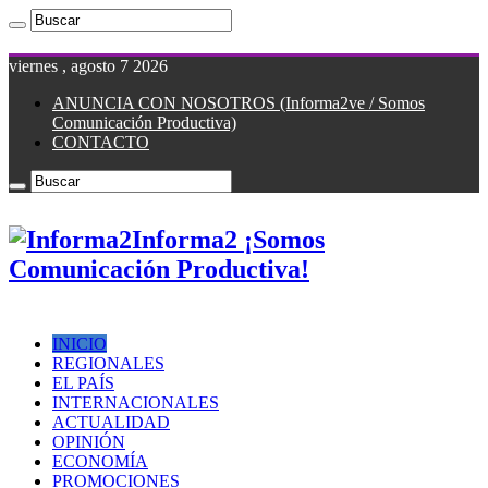
viernes , agosto 7 2026
ANUNCIA CON NOSOTROS (Informa2ve / Somos
Comunicación Productiva)
CONTACTO
Informa2 ¡Somos
Comunicación Productiva!
INICIO
REGIONALES
EL PAÍS
INTERNACIONALES
ACTUALIDAD
OPINIÓN
ECONOMÍA
PROMOCIONES