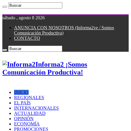
sábado , agosto 8 2026
ANUNCIA CON NOSOTROS (Informa2ve / Somos
Comunicación Productiva)
CONTACTO
Informa2 ¡Somos
Comunicación Productiva!
INICIO
REGIONALES
EL PAÍS
INTERNACIONALES
ACTUALIDAD
OPINIÓN
ECONOMÍA
PROMOCIONES