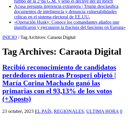
rumbo de la 2°da G.M. y selló el declive del III Reich
Acusa presunta injerencia extranjera | Trump desclasifica
documentos de inteligencia y denuncia vulnerabilidades
críticas en el sistema electoral de EE.UU.
«Operación Husky: Conoce los comandantes aliados que
planificaron y ejecutaron la fractura del fascismo en Europa»
INICIO
/
Tag Archives: Caraota Digital
Tag Archives:
Caraota Digital
Recibió reconocimiento de candidatos
perdedores mientras Prosperi objetó |
María Corina Machado ganó las
primarias con el 93,13% de los votos
(+Xposts)
23 octubre, 2023
EL PAÍS
,
REGIONALES
,
ULTIMA HORA
0