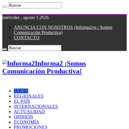
miércoles , agosto 5 2026
ANUNCIA CON NOSOTROS (Informa2ve / Somos
Comunicación Productiva)
CONTACTO
Informa2 ¡Somos
Comunicación Productiva!
INICIO
REGIONALES
EL PAÍS
INTERNACIONALES
ACTUALIDAD
OPINIÓN
ECONOMÍA
PROMOCIONES