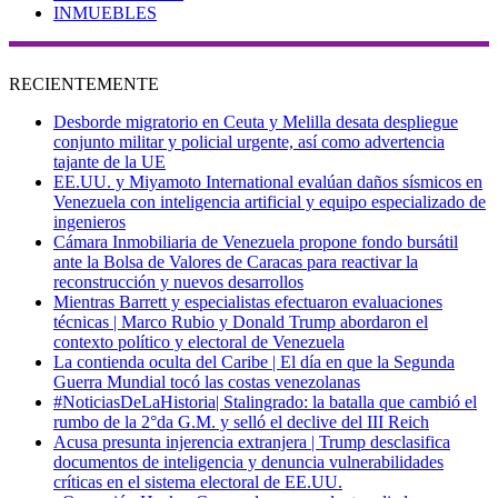
INMUEBLES
RECIENTEMENTE
Desborde migratorio en Ceuta y Melilla desata despliegue
conjunto militar y policial urgente, así como advertencia
tajante de la UE
EE.UU. y Miyamoto International evalúan daños sísmicos en
Venezuela con inteligencia artificial y equipo especializado de
ingenieros
Cámara Inmobiliaria de Venezuela propone fondo bursátil
ante la Bolsa de Valores de Caracas para reactivar la
reconstrucción y nuevos desarrollos
Mientras Barrett y especialistas efectuaron evaluaciones
técnicas | Marco Rubio y Donald Trump abordaron el
contexto político y electoral de Venezuela
La contienda oculta del Caribe | El día en que la Segunda
Guerra Mundial tocó las costas venezolanas
#NoticiasDeLaHistoria| Stalingrado: la batalla que cambió el
rumbo de la 2°da G.M. y selló el declive del III Reich
Acusa presunta injerencia extranjera | Trump desclasifica
documentos de inteligencia y denuncia vulnerabilidades
críticas en el sistema electoral de EE.UU.