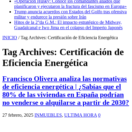
«Operación Husky: Conoce los comandantes aliados que
planificaron y ejecutaron la fractura del fascismo en Europa»
Trump anuncia acuerdos con Estados del Golfo tras ofensiva
militar y endurece la presión sobre Irán
Hitos de la 2°da G.M.: El impacto estratégico de Midway,
Guadalcanal e Iwo Jima en el colapso del Imperio Japonés
INICIO
/
Tag Archives: Certificación de Eficiencia Energética
Tag Archives:
Certificación de
Eficiencia Energética
Francisco Olivera analiza las normativas
de eficiencia energética | ¿Sabías que el
80% de las viviendas en España podrían
no venderse o alquilarse a partir de 2030?
27 febrero, 2025
INMUEBLES
,
ULTIMA HORA
0