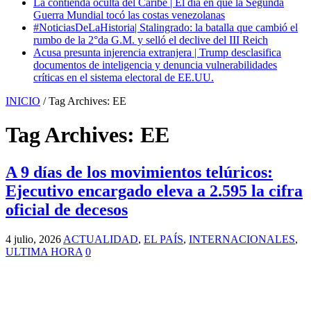
La contienda oculta del Caribe | El día en que la Segunda
Guerra Mundial tocó las costas venezolanas
#NoticiasDeLaHistoria| Stalingrado: la batalla que cambió el
rumbo de la 2°da G.M. y selló el declive del III Reich
Acusa presunta injerencia extranjera | Trump desclasifica
documentos de inteligencia y denuncia vulnerabilidades
críticas en el sistema electoral de EE.UU.
INICIO
/
Tag Archives: EE
Tag Archives:
EE
A 9 días de los movimientos telúricos:
Ejecutivo encargado eleva a 2.595 la cifra
oficial de decesos
4 julio, 2026
ACTUALIDAD
,
EL PAÍS
,
INTERNACIONALES
,
ULTIMA HORA
0