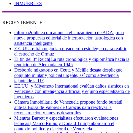
INMUEBLES
RECIENTEMENTE
informa2online.com anuncia el lanzamiento de ADAI, una
nueva propuesta editorial de interpretación astrológica con
asistencia inteligente
EE. UU. e Irán negocian preacuerdo estratégico para reabrir
el estrecho de Ormuz
El fin del 3° Reich| La ruta cronológica y diplomática hacia la
rendición de Alemania en 1945
Desborde migratorio en Ceuta y Melilla desata despliegue
conjunto militar y policial urgente, así como advertencia
tajante de la UE
EE.UU. y Miyamoto International evalúan daños sísmicos en
Venezuela con inteligencia artificial y equipo especializado de
ingenieros
Cámara Inmobiliaria de Venezuela propone fondo bursátil
ante la Bolsa de Valores de Caracas para reactivar la
reconstrucción y nuevos desarrollos
Mientras Barrett y especialistas efectuaron evaluaciones
técnicas | Marco Rubio y Donald Trump abordaron el
contexto político y electoral de Venezuela