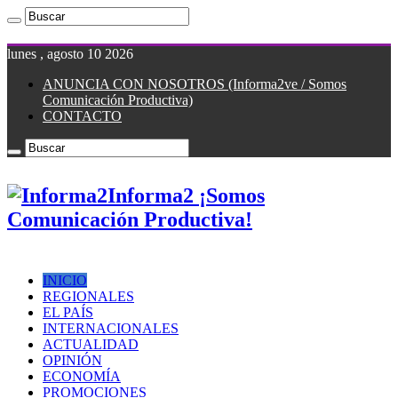
lunes , agosto 10 2026
ANUNCIA CON NOSOTROS (Informa2ve / Somos
Comunicación Productiva)
CONTACTO
Informa2 ¡Somos
Comunicación Productiva!
INICIO
REGIONALES
EL PAÍS
INTERNACIONALES
ACTUALIDAD
OPINIÓN
ECONOMÍA
PROMOCIONES