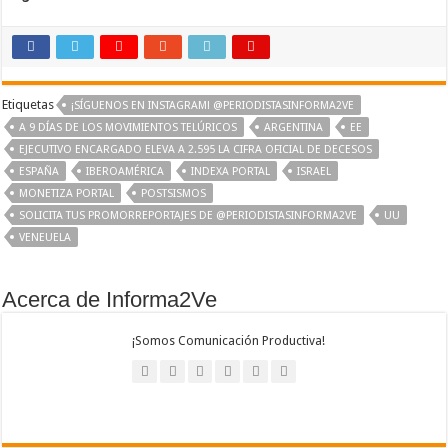
Etiquetas
¡SÍGUENOS EN INSTAGRAM! @PERIODISTASINFORMA2VE
A 9 DÍAS DE LOS MOVIMIENTOS TELÚRICOS
ARGENTINA
EE
EJECUTIVO ENCARGADO ELEVA A 2.595 LA CIFRA OFICIAL DE DECESOS
ESPAÑA
IBEROAMÉRICA
INDEXA PORTAL
ISRAEL
MONETIZA PORTAL
POSTSISMOS
SOLICITA TUS PROMORREPORTAJES DE @PERIODISTASINFORMA2VE
UU
VENEUELA
Acerca de Informa2Ve
¡Somos Comunicación Productiva!