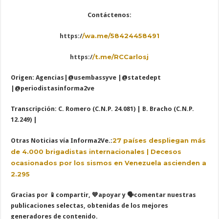
Contáctenos:
/wa.me/58424458491
https:/
/t.me/RCCarlosj
https:/
Origen: Agencias
|@usembassyve |@statedept
|@periodistasinforma2ve
Transcripción: C. Romero (C.N.P. 24.081) | B. Bracho (C.N.P.
12.249) |
27 países despliegan más
Otras Noticias vía Informa2Ve.:
de 4.000 brigadistas internacionales | Decesos
ocasionados por los sismos en Venezuela ascienden a
2.295
Gracias por
📱
compartir,
💙
apoyar y
🗣️
comentar nuestras
publicaciones selectas, obtenidas de los mejores
generadores de contenido.