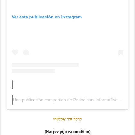
Ver esta publicación en Instagram
Una publicación compartida de Periodistas Informa2Ve (Alterna) (@periodistasinforma2ve)
הַרְחֶב־פִּיךָ
וַאֲמַלְאֵהוּ
(Harjev píja vaamalêhu)