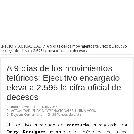
INICIO
/
ACTUALIDAD
/
A 9 días de los movimientos telúricos: Ejecutivo
encargado eleva a 2.595 la cifra oficial de decesos
A 9 días de los movimientos
telúricos: Ejecutivo encargado
eleva a 2.595 la cifra oficial de
decesos
Informa2Ve
4 julio, 2026
ACTUALIDAD
,
EL PAÍS
,
INTERNACIONALES
,
ULTIMA HORA
Deje un Comentario
28 Puntos de Vista
El Ejecutivo encargado de
Venezuela
, encabezado por
Delcy Rodríguez
, informó este miércoles una nueva