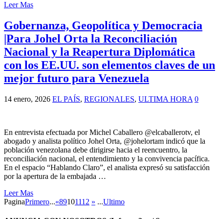
Leer Mas
Gobernanza, Geopolítica y Democracia
|Para Johel Orta la Reconciliación
Nacional y la Reapertura Diplomática
con los EE.UU. son elementos claves de un
mejor futuro para Venezuela
14 enero, 2026
EL PAÍS
,
REGIONALES
,
ULTIMA HORA
0
En entrevista efectuada por Michel Caballero @elcaballerotv, el
abogado y analista político Johel Orta, @johelortam indicó que la
población venezolana debe dirigirse hacia el reencuentro, la
reconciliación nacional, el entendimiento y la convivencia pacífica.
En el espacio “Hablando Claro”, el analista expresó su satisfacción
por la apertura de la embajada …
Leer Mas
Pagina
Primero
...
«
8
9
10
11
12
»
...
Ultimo