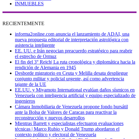
INMUEBLES
RECIENTEMENTE
informa2online.com anuncia el lanzamiento de ADAI, una
nueva propuesta editorial de interpretación astrológica con
asistencia inteligente
EE. UU. e Irán negocian preacuerdo estratégico para reabrir
el estrecho de Ormuz
El fin del 3° Reich| La ruta cronológica y diplomática hacia la
rendición de Alemania en 1945
Desborde migratorio en Ceuta y Melilla desata despliegue
conjunto militar y policial urgente, así como advertencia
tajante de la UE
EE.UU. y Miyamoto International evalúan daños sísmicos en
Venezuela con inteligencia artificial y equipo especializado de
ingenieros
Cámara Inmobiliaria de Venezuela propone fondo bursátil
ante la Bolsa de Valores de Caracas para reactivar la
reconstrucción y nuevos desarrollos
Mientras Barrett y especialistas efectuaron evaluaciones
técnicas | Marco Rubio y Donald Trump abordaron el
contexto político y electoral de Venezuela