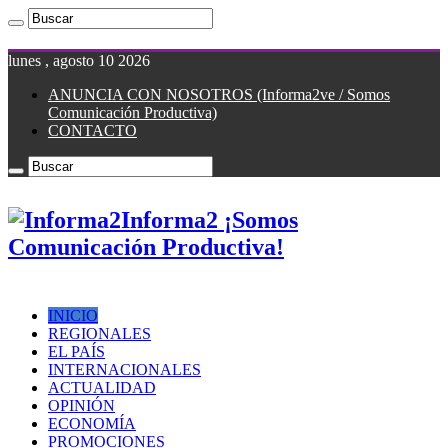
lunes , agosto 10 2026
ANUNCIA CON NOSOTROS (Informa2ve / Somos
Comunicación Productiva)
CONTACTO
Informa2 ¡Somos
Comunicación Productiva!
INICIO
REGIONALES
EL PAÍS
INTERNACIONALES
ACTUALIDAD
OPINIÓN
ECONOMÍA
PROMOCIONES