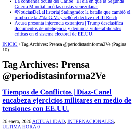
La contienda oculta del Caribe | El día en que la Segunda
Guerra Mundial tocó las costas venezolanas
#NoticiasDeLaHistoria| Stalingrado: la batalla que cambió el
rumbo de la 2°da G.M. y selló el declive del III Reich
Acusa presunta injerencia extranjera | Trump desclasifica
documentos de inteligencia y denuncia vulnerabilidades
críticas en el sistema electoral de EE.UU.
INICIO
/
Tag Archives: Prensa @periodistasinforma2Ve
(Pagina
10)
Tag Archives:
Prensa
@periodistasinforma2Ve
Tiempos de Conflictos | Díaz-Canel
encabeza ejercicios militares en medio de
tensiones con EE.UU.
26 enero, 2026
ACTUALIDAD
,
INTERNACIONALES
,
ULTIMA HORA
0