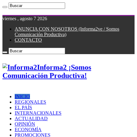
viernes , agosto 7 2026
ANUNCIA CON NOSOTROS (Informa2ve / Somos
Comunicación Productiva)
CONTACTO
Informa2 ¡Somos
Comunicación Productiva!
INICIO
REGIONALES
EL PAÍS
INTERNACIONALES
ACTUALIDAD
OPINIÓN
ECONOMÍA
PROMOCIONES