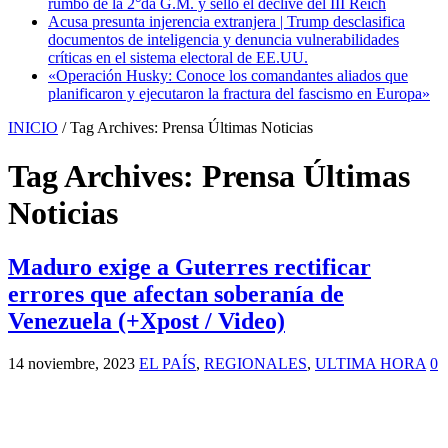
rumbo de la 2°da G.M. y selló el declive del III Reich
Acusa presunta injerencia extranjera | Trump desclasifica
documentos de inteligencia y denuncia vulnerabilidades
críticas en el sistema electoral de EE.UU.
«Operación Husky: Conoce los comandantes aliados que
planificaron y ejecutaron la fractura del fascismo en Europa»
INICIO
/
Tag Archives: Prensa Últimas Noticias
Tag Archives:
Prensa Últimas
Noticias
Maduro exige a Guterres rectificar
errores que afectan soberanía de
Venezuela (+Xpost / Video)
14 noviembre, 2023
EL PAÍS
,
REGIONALES
,
ULTIMA HORA
0