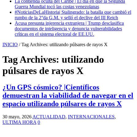
La contienda oculta del Caribe | El día en que la Segunda
Guerra Mundial tocó las costas venezolanas
#NoticiasDeLaHistoria| Stalingrado: la batalla que cambió el
rumbo de la 2°da G.M. y selló el declive del III Reich
Acusa presunta injerencia extranjera | Trump desclasifica
documentos de inteligencia y denuncia vulnerabilidades
críticas en el sistema electoral de EE.UU.
INICIO
/
Tag Archives: utilizando púlsares de rayos X
Tag Archives:
utilizando
púlsares de rayos X
¿Un GPS cósmico? |Científicos
demuestran la viabilidad de navegar en el
espacio utilizando púlsares de rayos X
30 mayo, 2026
ACTUALIDAD
,
INTERNACIONALES
,
ULTIMA HORA
0