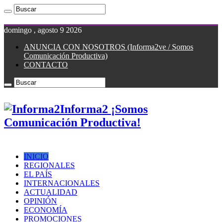
domingo , agosto 9 2026
ANUNCIA CON NOSOTROS (Informa2ve / Somos
Comunicación Productiva)
CONTACTO
Informa2 ¡Somos
Comunicación Productiva!
INICIO
REGIONALES
EL PAÍS
INTERNACIONALES
ACTUALIDAD
OPINIÓN
ECONOMÍA
PROMOCIONES