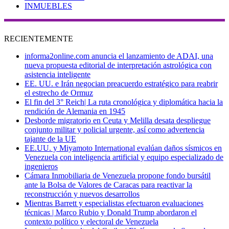
INMUEBLES
RECIENTEMENTE
informa2online.com anuncia el lanzamiento de ADAI, una
nueva propuesta editorial de interpretación astrológica con
asistencia inteligente
EE. UU. e Irán negocian preacuerdo estratégico para reabrir
el estrecho de Ormuz
El fin del 3° Reich| La ruta cronológica y diplomática hacia la
rendición de Alemania en 1945
Desborde migratorio en Ceuta y Melilla desata despliegue
conjunto militar y policial urgente, así como advertencia
tajante de la UE
EE.UU. y Miyamoto International evalúan daños sísmicos en
Venezuela con inteligencia artificial y equipo especializado de
ingenieros
Cámara Inmobiliaria de Venezuela propone fondo bursátil
ante la Bolsa de Valores de Caracas para reactivar la
reconstrucción y nuevos desarrollos
Mientras Barrett y especialistas efectuaron evaluaciones
técnicas | Marco Rubio y Donald Trump abordaron el
contexto político y electoral de Venezuela