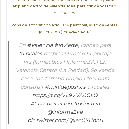
en pleno centro de Valencia, ideal para minidepósitos o
minilocales
Zona de alto tráfico vehicular y peatonal, éxito de ventas
garantizado (+584244584910)
En
#Valencia
#Invierte
| Idóneo para
#Locales
propios | Promo Reportaje
vía (Inmuebles | Informa2Ve) En
Valencia Centro (La Piedad): Se vende
casa con terreno propio ideal para
construir
#minidepósitos
o locales
https://t.co/VL9VVA0GLO
#ComunicaciónProductiva
@Informa2Ve
pic.twitter.com/QxecGYUnnu