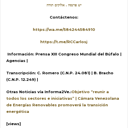
יש פרנסה . אלוקים תודה
Contáctenos:
https://wa.me/584244584910
https://t.me/RCCarlosj
Información: Prensa XIII Congreso Mundial del Búfalo
|
Agencias |
Transcripción: C. Romero (C.N.P. 24.081) | B. Bracho
(C.N.P. 12.249) |
Otras Noticias vía Informa2Ve.:
Objetivo “reunir a
todos los sectores e iniciativas” | Cámara Venezolana
de Energías Renovables promoverá la transición
energética
[views]