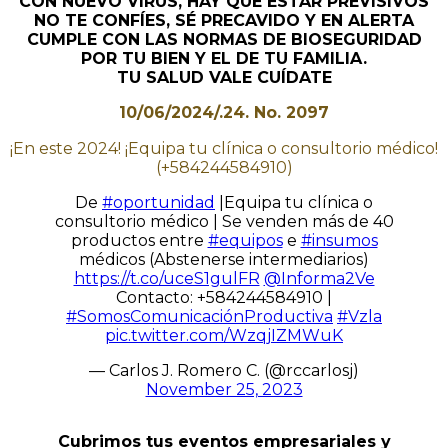
CON NUEVO VIRUS, HAY QUE ESTAR PREVISIVOS
NO TE CONFÍES, SÉ PRECAVIDO Y EN ALERTA
CUMPLE CON LAS NORMAS DE BIOSEGURIDAD
POR TU BIEN Y EL DE TU FAMILIA.
TU SALUD VALE CUÍDATE
10/06/2024/.24. No. 2097
¡En este 2024! ¡Equipa tu clínica o consultorio médico!
(+584244584910)
De
#oportunidad
|Equipa tu clínica o
consultorio médico | Se venden más de 40
productos entre
#equipos
e
#insumos
médicos (Abstenerse intermediarios)
https://t.co/uceS1gulFR
@Informa2Ve
Contacto: +584244584910 |
#SomosComunicaciónProductiva
#Vzla
pic.twitter.com/WzqjIZMWuK
— Carlos J. Romero C. (@rccarlosj)
November 25, 2023
Cubrimos tus eventos empresariales y