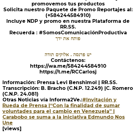
promovemos tus productos
Solicita nuestro Paquete de Promo Reportajes al:
(+584244584910)
Incluye NDP y promo en nuestra Plataforma de
RR.SS.
Recuerda : #SomosComunicaciónProductiva
פותח את ידך
יש פרנסה . אלוקים תודה
Contáctenos:
https://wa.me/584244584910
https://t.me/RCCarlosj
Información: Prensa Levi Benshimol | RR.SS.
Transcripción: B. Bracho (C.N.P. 12.249) |C. Romero
(C.N.P. 24.081)
Otras Noticias vía Informa2Ve.:
#Invitación y
Rueda de Prensa |“Con la finalidad de sumar
voluntades para el cambio en Venezuela” |
Carabobo se suma a la iniciativa Edmundo Nos
Une
[views]