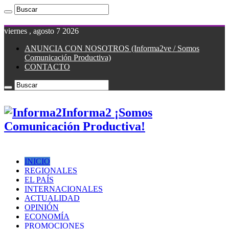
viernes , agosto 7 2026
ANUNCIA CON NOSOTROS (Informa2ve / Somos
Comunicación Productiva)
CONTACTO
Informa2 ¡Somos
Comunicación Productiva!
INICIO
REGIONALES
EL PAÍS
INTERNACIONALES
ACTUALIDAD
OPINIÓN
ECONOMÍA
PROMOCIONES