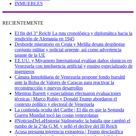
INMUEBLES
RECIENTEMENTE
El fin del 3° Reich| La ruta cronológica y diplomática hacia la
rendición de Alemania en 1945
Desborde migratorio en Ceuta y Melilla desata despliegue
conjunto militar y policial urgente, así como advertencia
tajante de la UE
EE.UU. y Miyamoto International evalúan daños sísmicos en
Venezuela con inteligencia artificial y equipo especializado de
ingenieros
Cámara Inmobiliaria de Venezuela propone fondo bursátil
ante la Bolsa de Valores de Caracas para reactivar la
reconstrucción y nuevos desarrollos
Mientras Barrett y especialistas efectuaron evaluaciones
técnicas | Marco Rubio y Donald Trump abordaron el
contexto político y electoral de Venezuela
La contienda oculta del Caribe | El día en que la Segunda
Guerra Mundial tocó las costas venezolanas
#NoticiasDeLaHistoria| Stalingrado: la batalla que cambió el
rumbo de la 2°da G.M. y selló el declive del III Reich
Acusa presunta injerencia extranjera | Trump desclasifica