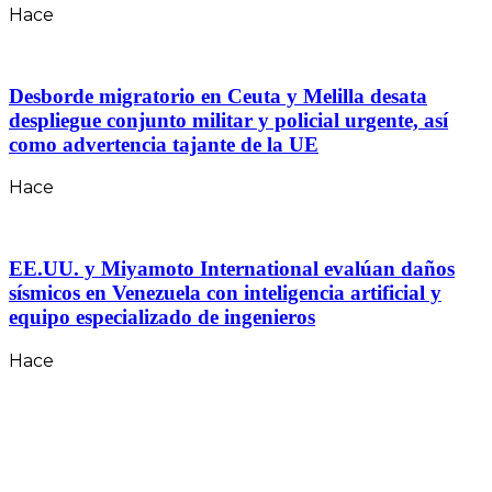
Hace
Desborde migratorio en Ceuta y Melilla desata
despliegue conjunto militar y policial urgente, así
como advertencia tajante de la UE
Hace
EE.UU. y Miyamoto International evalúan daños
sísmicos en Venezuela con inteligencia artificial y
equipo especializado de ingenieros
Hace