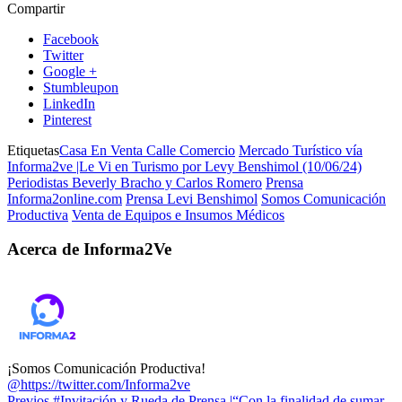
Compartir
Facebook
Twitter
Google +
Stumbleupon
LinkedIn
Pinterest
Etiquetas
Casa En Venta Calle Comercio
Mercado Turístico vía
Informa2ve |Le Vi en Turismo por Levy Benshimol (10/06/24)
Periodistas Beverly Bracho y Carlos Romero
Prensa
Informa2online.com
Prensa Levi Benshimol
Somos Comunicación
Productiva
Venta de Equipos e Insumos Médicos
Acerca de Informa2Ve
¡Somos Comunicación Productiva!
@https://twitter.com/Informa2ve
Previos
#Invitación y Rueda de Prensa |“Con la finalidad de sumar