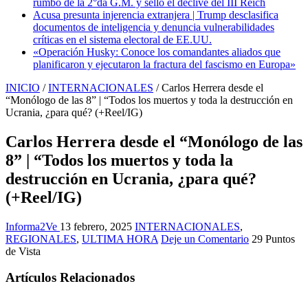
rumbo de la 2°da G.M. y selló el declive del III Reich
Acusa presunta injerencia extranjera | Trump desclasifica
documentos de inteligencia y denuncia vulnerabilidades
críticas en el sistema electoral de EE.UU.
«Operación Husky: Conoce los comandantes aliados que
planificaron y ejecutaron la fractura del fascismo en Europa»
INICIO
/
INTERNACIONALES
/
Carlos Herrera desde el
“Monólogo de las 8” | “Todos los muertos y toda la destrucción en
Ucrania, ¿para qué? (+Reel/IG)
Carlos Herrera desde el “Monólogo de las
8” | “Todos los muertos y toda la
destrucción en Ucrania, ¿para qué?
(+Reel/IG)
Informa2Ve
13 febrero, 2025
INTERNACIONALES
,
REGIONALES
,
ULTIMA HORA
Deje un Comentario
29 Puntos
de Vista
Artículos Relacionados