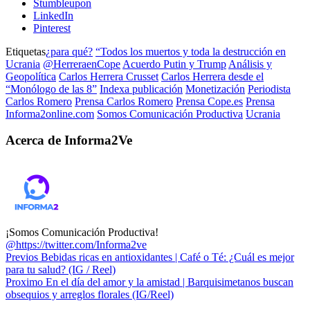
Stumbleupon
LinkedIn
Pinterest
Etiquetas
¿para qué?
“Todos los muertos y toda la destrucción en
Ucrania
@HerreraenCope
Acuerdo Putin y Trump
Análisis y
Geopolítica
Carlos Herrera Crusset
Carlos Herrera desde el
“Monólogo de las 8”
Indexa publicación
Monetización
Periodista
Carlos Romero
Prensa Carlos Romero
Prensa Cope.es
Prensa
Informa2online.com
Somos Comunicación Productiva
Ucrania
Acerca de Informa2Ve
¡Somos Comunicación Productiva!
@https://twitter.com/Informa2ve
Previos
Bebidas ricas en antioxidantes | Café o Té: ¿Cuál es mejor
para tu salud? (IG / Reel)
Proximo
En el día del amor y la amistad | Barquisimetanos buscan
obsequios y arreglos florales (IG/Reel)