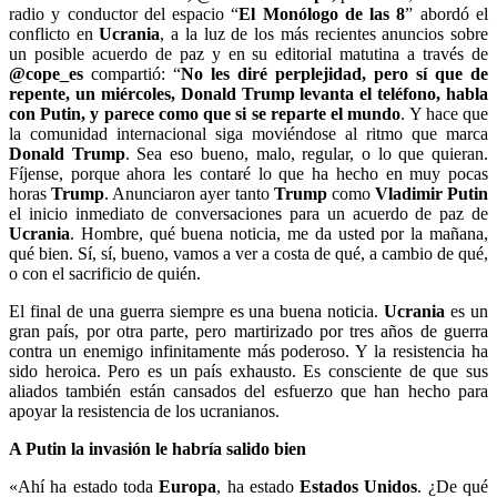
radio y conductor del espacio “
El Monólogo de las 8
” abordó el
conflicto en
Ucrania
, a la luz de los más recientes anuncios sobre
un posible acuerdo de paz y en su editorial matutina a través de
@cope_es
compartió: “
No les diré perplejidad, pero sí que de
repente, un miércoles, Donald Trump levanta el teléfono, habla
con Putin, y parece como que si se reparte el mundo
. Y hace que
la comunidad internacional siga moviéndose al ritmo que marca
Donald
Trump
. Sea eso bueno, malo, regular, o lo que quieran.
Fíjense, porque ahora les contaré lo que ha hecho en muy pocas
horas
Trump
. Anunciaron ayer tanto
Trump
como
Vladimir Putin
el inicio inmediato de conversaciones para un acuerdo de paz de
Ucrania
. Hombre, qué buena noticia, me da usted por la mañana,
qué bien. Sí, sí, bueno, vamos a ver a costa de qué, a cambio de qué,
o con el sacrificio de quién.
El final de una guerra siempre es una buena noticia.
Ucrania
es un
gran país, por otra parte, pero martirizado por tres años de guerra
contra un enemigo infinitamente más poderoso. Y la resistencia ha
sido heroica. Pero es un país exhausto. Es consciente de que sus
aliados también están cansados del esfuerzo que han hecho para
apoyar la resistencia de los ucranianos.
A Putin la invasión le habría salido bien
«Ahí ha estado toda
Europa
, ha estado
Estados Unidos
. ¿De qué