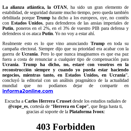
La alianza atlántica, la OTAN
, ha sido un gran elemento de
estabilidad, de seguridad durante mucho tiempo, pero queda también
debilitada porque
Trump
ha dicho a los europeos, oye, no contéis
con
Estados Unidos
, para defenderos de las ansias imperiales de
Putin
, poneros en el 2%, en el 3% de vuestro PIB para defensa y
defendeos si os ataca
Putin
. Yo no voy a estar ahí.
Realmente esto es lo que vino anunciando
Trump
en toda su
campaña electoral. Siempre dijo que su prioridad era acabar con la
guerra de
Ucrania
. Pero lo que nunca imaginamos es que esa paz
fuera a costa de renunciar a cualquier tipo de compensación para
Ucrania
.
Trump ha dicho, no, estaré con vosotros en la
reconstrucción siempre y cuando yo pueda estar haciendo
negocios, mientras tanto, en Estados Unidos, en Ucrania
”,
concluyó la editorial con un análisis pragmático de la actualidad
mundial que no podíamos dejar de compartir en
informa2online.com
Escucha a
Carlos Herrera Crusset
desde los estudios radiales de
@cope_es
, cortesía de “
Herrera en Cope
”, que llega hasta ti,
gracias al soporte de la
Plataforma Ivoox
: