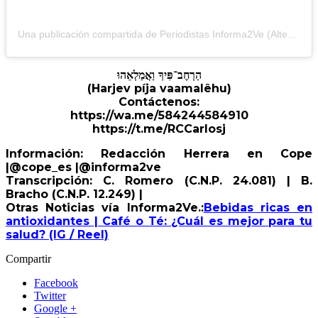
Una publicación compartida de Periodistas Informa2Ve (Alterna) (@periodistasinforma2ve)
הַרְחֶב־פִּיךָ וַאֲמַלְאֵהוּ
(Harjev píja vaamalêhu)
Contáctenos:
https://wa.me/584244584910
https://t.me/RCCarlosj
Información: Redacción Herrera en Cope
|@cope_es |@informa2ve
Transcripción: C. Romero (C.N.P. 24.081) | B.
Bracho (C.N.P. 12.249) |
Otras Noticias vía Informa2Ve.:
Bebidas ricas en
antioxidantes | Café o Té: ¿Cuál es mejor para tu
salud? (IG / Reel)
Compartir
Facebook
Twitter
Google +