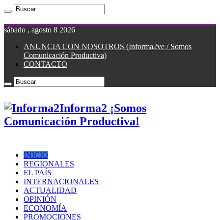
sábado , agosto 8 2026
ANUNCIA CON NOSOTROS (Informa2ve / Somos
Comunicación Productiva)
CONTACTO
Informa2 ¡Somos
Comunicación Productiva!
INICIO
REGIONALES
EL PAÍS
INTERNACIONALES
ACTUALIDAD
OPINIÓN
ECONOMÍA
PROMOCIONES