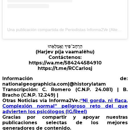
Una publicación compartida de Periodistas Informa2Ve (Alterna) (@periodistasinforma2ve)
הַרְחֶב־פִּיךָ וַאֲמַלְאֵהוּ
(Harjev píja vaamalêhu)
Contáctenos:
https://wa.me/584244584910
https://t.me/RCCarlosj
Información de:
nationalgeographicla.com|@historylatam
Transcripción: C. Romero (C.N.P. 24.081) | B.
Bracho (C.N.P. 12.249) |
Otras Noticias vía Informa2Ve.:
“Ni gorda, ni flaca.
Complexión normal” peligroso reto del que
advierten los psicólogos (IG/Reel)
Gracias por compartir y apoyar nuestras
publicaciones selectas de los mejores
generadores de contenido.