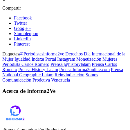
Compartir
Facebook
Twitter
Google +
Stumbleupon
LinkedIn
Pinterest
Etiquetas
@Periodistasinforma2ve
Derechos
Día Internacional de la
Mujer
Igualdad
Indexa Portal
Instagram
Monetización
Mujeres
Periodista Carlos Romero
Prensa @historylatam
Prensa Carlos
Romero
Prensa History Latam
Prensa Informa2online.com
Prensa
National Geographic Latam
Reinvindicación
Somos
Comunuicación Prodctiva
Venezuela
Acerca de Informa2Ve
¡Somos Comunicación Productiva!