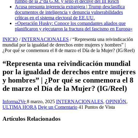
rumbo de la 2°da G.M. y selló el declive del III Reich
Acusa presunta injerencia extranjera | Trump desclasifica
documentos de inteligencia y denuncia vulnerabilidades
críticas en el sistema electoral de EE.UU.
«Operación Husky: Conoce los comandantes aliados que
planificaron y ejecutaron la fractura del fascismo en Europa»
INICIO
/
INTERNACIONALES
/
“Representa una reivindicación
mundial por la igualdad de derechos entre mujeres y hombres” |
¿Por qué se conmemora el 8 de marzo el Día de la Mujer? (IG/Reel)
“Representa una reivindicación mundial
por la igualdad de derechos entre mujeres
y hombres” | ¿Por qué se conmemora el 8
de marzo el Día de la Mujer? (IG/Reel)
Informa2Ve
8 marzo, 2025
INTERNACIONALES
,
OPINIÓN
,
ULTIMA HORA
Deje un Comentario
41 Puntos de Vista
Artículos Relacionados