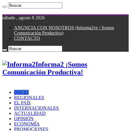
sábado , agosto 8 2026
ANUNCIA CON NOSOTROS (Informa2ve / Somos
Comunicación Productiva)
CONTACTO
Informa2 ¡Somos
Comunicación Productiva!
INICIO
REGIONALES
EL PAÍS
INTERNACIONALES
ACTUALIDAD
OPINIÓN
ECONOMÍA
PROMOCIONES