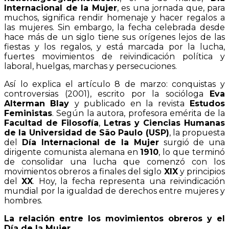
Internacional de la Mujer
, es una jornada que, para
muchos, significa rendir homenaje y hacer regalos a
las mujeres. Sin embargo, la fecha celebrada desde
hace más de un siglo tiene sus orígenes lejos de las
fiestas y los regalos, y está marcada por la lucha,
fuertes movimientos de reivindicación política y
laboral, huelgas, marchas y persecuciones.
Así lo explica el artículo 8 de marzo: conquistas y
controversias (2001), escrito por la socióloga
Eva
Alterman Blay
y publicado en la revista
Estudos
Feministas
. Según la autora, profesora emérita de la
Facultad de Filosofía
,
Letras y Ciencias Humanas
de la Universidad de São Paulo (USP)
, la propuesta
del
Día Internacional de la Mujer
surgió de una
dirigente comunista alemana en
1910
, lo que terminó
de consolidar una lucha que comenzó con los
movimientos obreros a finales del siglo
XIX
y principios
del
XX
.
Hoy, la fecha representa una reivindicación
mundial por la igualdad de derechos entre mujeres y
hombres.
La relación entre los movimientos obreros y el
Día de la Mujer