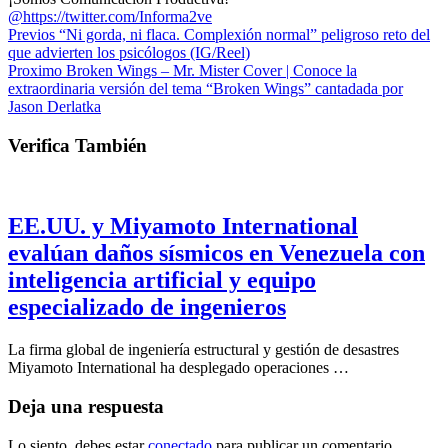
@https://twitter.com/Informa2ve
Previos
“Ni gorda, ni flaca. Complexión normal” peligroso reto del
que advierten los psicólogos (IG/Reel)
Proximo
Broken Wings – Mr. Mister Cover | Conoce la
extraordinaria versión del tema “Broken Wings” cantadada por
Jason Derlatka
Verifica También
EE.UU. y Miyamoto International
evalúan daños sísmicos en Venezuela con
inteligencia artificial y equipo
especializado de ingenieros
La firma global de ingeniería estructural y gestión de desastres
Miyamoto International ha desplegado operaciones …
Deja una respuesta
Lo siento, debes estar
conectado
para publicar un comentario.