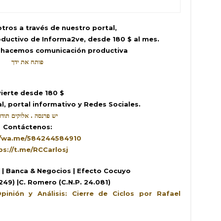
tros a través de nuestro portal,
ductivo de Informa2ve, desde 180 $ al mes.
 hacemos comunicación productiva
פותח את ידך
vierte desde 180 $
l, portal informativo y Redes Sociales.
יש פרנסה . אלוקים תודה
Contáctenos:
//wa.me/584244584910
ps://t.me/RCCarlosj
a | Banca & Negocios | Efecto Cocuyo
.249) |C. Romero (C.N.P. 24.081)
pinión y Análisis: Cierre de Ciclos por Rafael