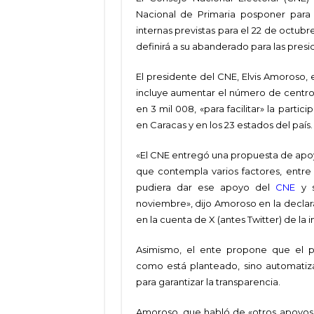
Nacional de Primaria posponer para 
internas previstas para el 22 de octubr
definirá a su abanderado para las presi
El presidente del CNE, Elvis Amoroso, 
incluye aumentar el número de centros
en 3 mil 008, «para facilitar» la parti
en Caracas y en los 23 estados del país.
«El CNE entregó una propuesta de apoy
que contempla varios factores, entre
pudiera dar ese apoyo del
CNE
y s
noviembre», dijo Amoroso en la declar
en la cuenta de X (antes Twitter) de la in
Asimismo, el ente propone que el 
como está planteado, sino automatiz
para garantizar la transparencia.
Amoroso, que habló de «otros apoyos d