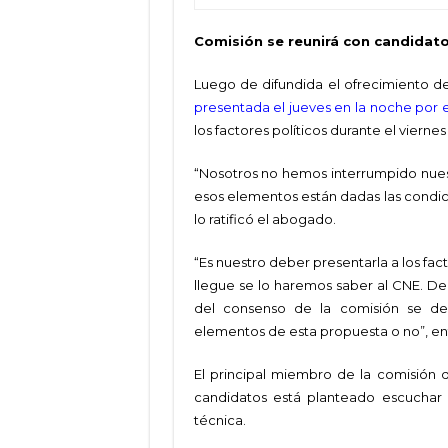
Comisión se reunirá con candidato
Luego de difundida el ofrecimiento 
presentada el jueves en la noche por e
los factores políticos durante el viern
“Nosotros no hemos interrumpido nues
esos elementos están dadas las condicio
lo ratificó el abogado.
“Es nuestro deber presentarla a los fac
llegue se lo haremos saber al CNE. De
del consenso de la comisión se dec
elementos de esta propuesta o no”, en
El principal miembro de la comisión 
candidatos está planteado escuchar l
técnica.