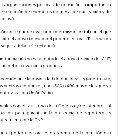
las organizaciones políticas de oposición) la importancia
s de selección de miembros de mesa, de nucleación y de
subrayó.
ión no se puede evaluar bajo el mismo cristal con el que
icitó el apoyo técnico del poder electoral. “Esa reunión
seguir adelante”, sentenció.
 instancia aún no ha aceptado el apoyo técnico del CNE,
que deberá evaluar la propuesta.
nsiderarse la posibilidad de que para seguir esta ruta,
nos centros electorales, unos 300 o 400 más de los que ya
ntrevista con Unión Radio.
nales con el Ministerio de la Defensa y de Interiores, al
mación para garantizar la presencia de reporteros y
lanteamiento de la CNP
n el poder electoral, el presidente de la comisión dijo