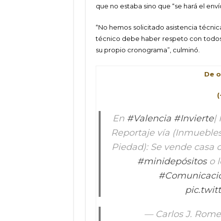
que no estaba sino que “se hará el env
“No hemos solicitado asistencia técnic
técnico debe haber respeto con todos l
su propio cronograma”, culminó.
De o
En
#Valencia
#Invierte
|
Reportaje vía (Inmuebles
Piedad): Se vende casa c
#minidepósitos
o l
#Comunicació
pic.twi
— Carlos J. Romer