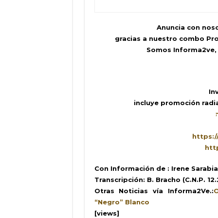
Anuncia con noso
gracias a nuestro combo Pro
Somos Informa2ve,
In
incluye promoción radia
https:
htt
Con Información de : Irene Sarabi
Transcripción: B. Bracho (C.N.P. 12
Otras Noticias vía Informa2Ve.:
O
“Negro” Blanco
[views]