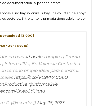
ío de documentación” al poder electoral.
a todavía, no hay solicitud. Si hay una voluntad de apoyo
os sectores. Entre tanto la primaria sigue adelante con
portunidad 13.000$
(+584244584910)
 Idóneo para
#Locales
propios | Promo
 | Informa2Ve) En Valencia Centro (La
on terreno propio ideal para construir
ocales
https://t.co/VL9VVA0GLO
nProductiva
@Informa2Ve
tter.com/QxecGYUnnu
o C. (@rccarlosj)
May 26, 2023