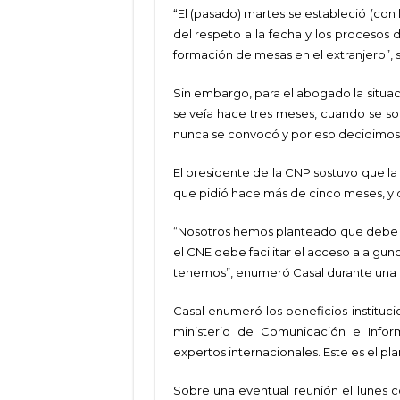
“El (pasado) martes se estableció (con 
del respeto a la fecha y los proceso
formación de mesas en el extranjero”, 
Sin embargo, para el abogado la situac
se veía hace tres meses, cuando se sol
nunca se convocó y por eso decidimos 
El presidente de la CNP sostuvo que la
que pidió hace más de cinco meses, y 
“Nosotros hemos planteado que debe co
el CNE debe facilitar el acceso a algu
tenemos”, enumeró Casal durante una e
Casal enumeró los beneficios institucio
ministerio de Comunicación e Infor
expertos internacionales. Este es el p
Sobre una eventual reunión el lunes co