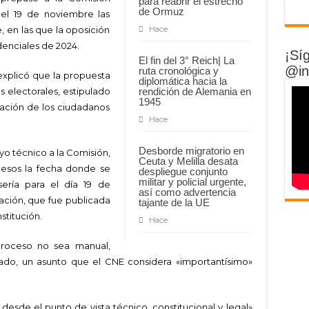
para reabrir el estrecho
de Ormuz
el 19 de noviembre las
e, en las que la oposición
Hace
denciales de 2024.
¡Sí
El fin del 3° Reich| La
@in
ruta cronológica y
explicó que la propuesta
diplomática hacia la
 electorales, estipulado
rendición de Alemania en
1945
cipación de los ciudadanos
Hace
Desborde migratorio en
o técnico a la Comisión,
Ceuta y Melilla desata
 esos la fecha donde se
despliegue conjunto
militar y policial urgente,
ería para el día 19 de
así como advertencia
ación, que fue publicada
tajante de la UE
stitución.
Hace
proceso no sea manual,
ado, un asunto que el CNE considera «importantísimo»
esde el punto de vista técnico, constitucional y legal»