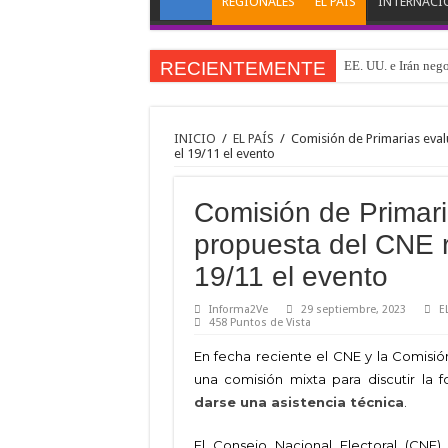
REGIONALES
EL PAÍS
INTERNACI
RECIENTEMENTE
EE. UU. e Irán nego
El fin del 3° Reich
Desborde migratorio
INICIO
/
EL PAÍS
/
Comisión de Primarias eval
el 19/11 el evento
EE.UU. y Miyamoto 
Cámara Inmobiliaria
Comisión de Primari
Mientras Barrett y
propuesta del CNE r
La contienda oculta
19/11 el evento
#NoticiasDeLaHistor
Informa2Ve
29 septiembre, 2023
E
Acusa presunta inje
458 Puntos de Vista
«Operación Husky: 
En fecha reciente el CNE y la Comisión
una comisión mixta para discutir la
darse una asistencia técnica
.
El Consejo Nacional Electoral (CNE)